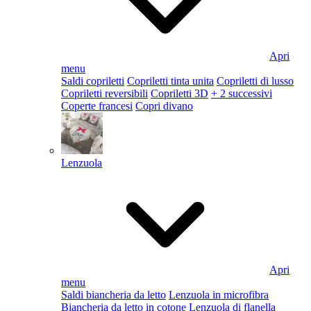
Apri
menu
Saldi copriletti
Copriletti tinta unita
Copriletti di lusso
Copriletti reversibili
Copriletti 3D
+ 2 successivi
Coperte francesi
Copri divano
Lenzuola
Apri
menu
Saldi biancheria da letto
Lenzuola in microfibra
Biancheria da letto in cotone
Lenzuola di flanella