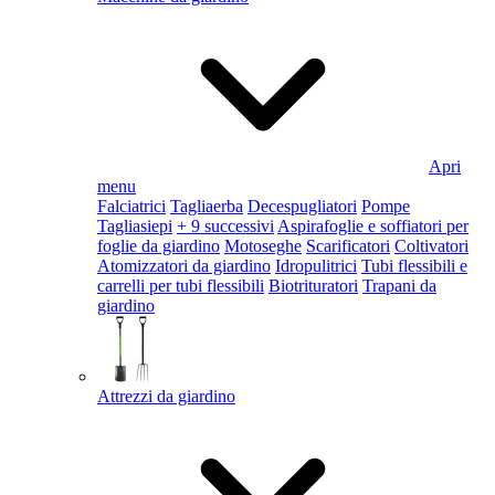
Apri
menu
Falciatrici
Tagliaerba
Decespugliatori
Pompe
Tagliasiepi
+ 9 successivi
Aspirafoglie e soffiatori per
foglie da giardino
Motoseghe
Scarificatori
Coltivatori
Atomizzatori da giardino
Idropulitrici
Tubi flessibili e
carrelli per tubi flessibili
Biotrituratori
Trapani da
giardino
Attrezzi da giardino