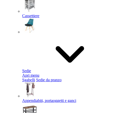
Cassettiere
Sedie
Apri menu
Sgabelli
Sedie da pranzo
Appendiabiti, portaoggetti e ganci