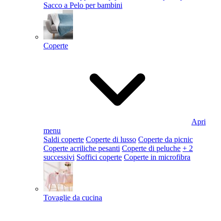
Sacco a Pelo per bambini
Coperte
Apri
menu
Saldi coperte
Coperte di lusso
Coperte da picnic
Coperte acriliche pesanti
Coperte di peluche
+ 2
successivi
Soffici coperte
Coperte in microfibra
Tovaglie da cucina