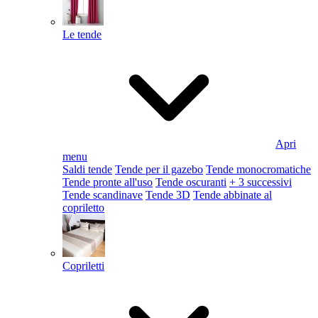
Le tende
Apri
menu
Saldi tende
Tende per il gazebo
Tende monocromatiche
Tende pronte all'uso
Tende oscuranti
+ 3 successivi
Tende scandinave
Tende 3D
Tende abbinate al
copriletto
Copriletti