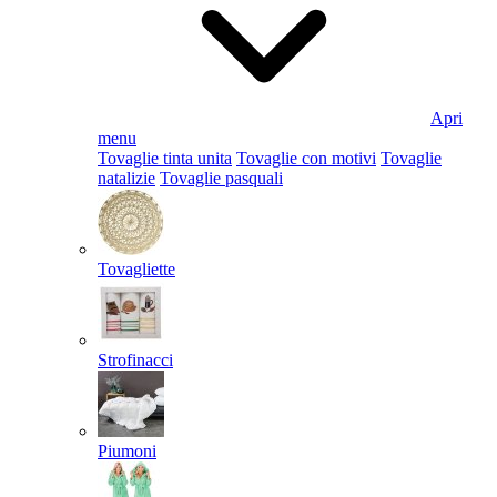
Apri
menu
Tovaglie tinta unita
Tovaglie con motivi
Tovaglie
natalizie
Tovaglie pasquali
Tovagliette
Strofinacci
Piumoni