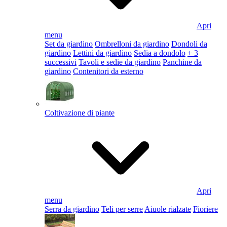
Apri
menu
Set da giardino
Ombrelloni da giardino
Dondoli da
giardino
Lettini da giardino
Sedia a dondolo
+ 3
successivi
Tavoli e sedie da giardino
Panchine da
giardino
Contenitori da esterno
Coltivazione di piante
Apri
menu
Serra da giardino
Teli per serre
Aiuole rialzate
Fioriere