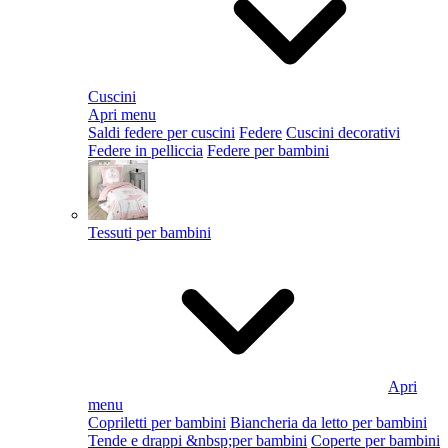
Cuscini
Apri menu
Saldi federe per cuscini
Federe
Cuscini decorativi
Federe in pelliccia
Federe per bambini
Tessuti per bambini
Apri
menu
Copriletti per bambini
Biancheria da letto per bambini
Tende e drappi &nbsp;per bambini
Coperte per bambini