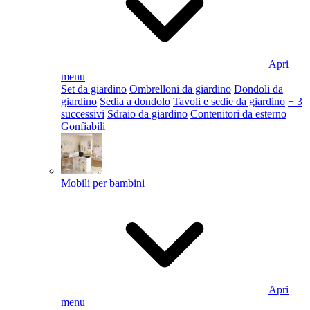
Apri
menu
Set da giardino
Ombrelloni da giardino
Dondoli da
giardino
Sedia a dondolo
Tavoli e sedie da giardino
+ 3
successivi
Sdraio da giardino
Contenitori da esterno
Gonfiabili
Mobili per bambini
Apri
menu