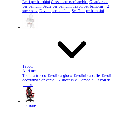
Letti per bambini
Cassettiere per bambini
Guardaroba
per bambini
Sedie per bambini
Tavoli per bambini
+ 2
successivi
Divani per bambini
Scaffali per bambini
Tavoli
Apri menu
Toeletta trucco
Tavoli da gioco
Tavolini da caffè
Tavoli
decorativi
Scrivanie
+ 2 successivi
Comodini
Tavoli da
pranzo
Poltrone