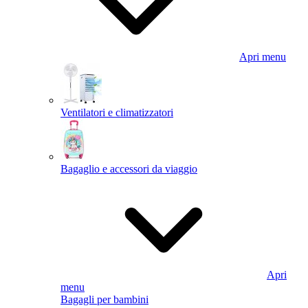
Apri menu
Ventilatori e climatizzatori
Bagaglio e accessori da viaggio
Apri
menu
Bagagli per bambini