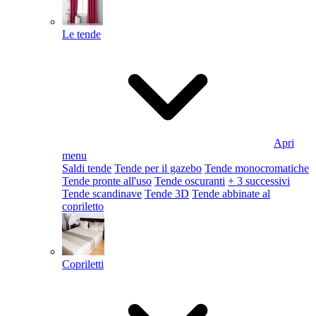
Le tende
Apri
menu
Saldi tende
Tende per il gazebo
Tende monocromatiche
Tende pronte all'uso
Tende oscuranti
+ 3 successivi
Tende scandinave
Tende 3D
Tende abbinate al
copriletto
Copriletti