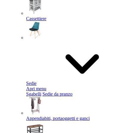
Cassettiere
Sedie
Apri menu
Sgabelli
Sedie da pranzo
Appendiabiti, portaoggetti e ganci