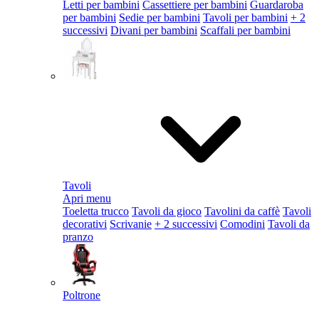
Letti per bambini
Cassettiere per bambini
Guardaroba
per bambini
Sedie per bambini
Tavoli per bambini
+ 2
successivi
Divani per bambini
Scaffali per bambini
Tavoli
Apri menu
Toeletta trucco
Tavoli da gioco
Tavolini da caffè
Tavoli
decorativi
Scrivanie
+ 2 successivi
Comodini
Tavoli da
pranzo
Poltrone