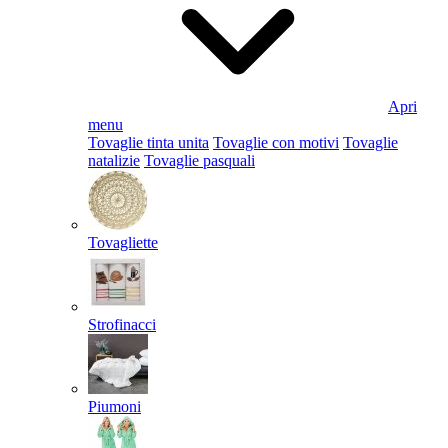
Apri
menu
Tovaglie tinta unita
Tovaglie con motivi
Tovaglie
natalizie
Tovaglie pasquali
Tovagliette
Strofinacci
Piumoni