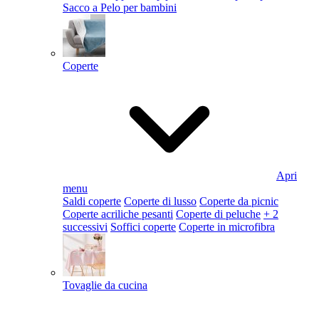
Sacco a Pelo per bambini
Coperte
Apri
menu
Saldi coperte
Coperte di lusso
Coperte da picnic
Coperte acriliche pesanti
Coperte di peluche
+ 2
successivi
Soffici coperte
Coperte in microfibra
Tovaglie da cucina