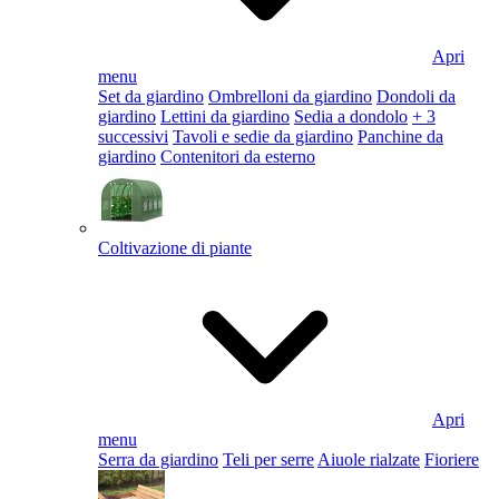
Apri
menu
Set da giardino
Ombrelloni da giardino
Dondoli da
giardino
Lettini da giardino
Sedia a dondolo
+ 3
successivi
Tavoli e sedie da giardino
Panchine da
giardino
Contenitori da esterno
Coltivazione di piante
Apri
menu
Serra da giardino
Teli per serre
Aiuole rialzate
Fioriere