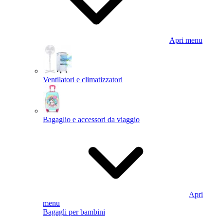
Apri menu
Ventilatori e climatizzatori
Bagaglio e accessori da viaggio
Apri
menu
Bagagli per bambini