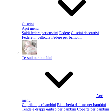
Cuscini
Apri menu
Saldi federe per cuscini
Federe
Cuscini decorativi
Federe in pelliccia
Federe per bambini
Tessuti per bambini
Apri
menu
Copriletti per bambini
Biancheria da letto per bambini
Tende e drappi &nbsp;per bambini
Coperte per bambini