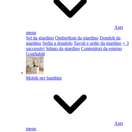
Apri
menu
Set da giardino
Ombrelloni da giardino
Dondoli da
giardino
Sedia a dondolo
Tavoli e sedie da giardino
+ 3
successivi
Sdraio da giardino
Contenitori da esterno
Gonfiabili
Mobili per bambini
Apri
menu