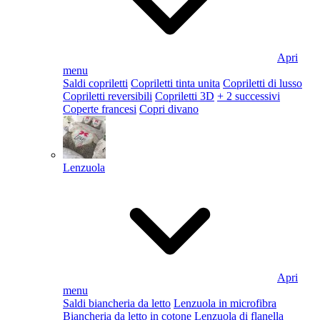
Apri
menu
Saldi copriletti
Copriletti tinta unita
Copriletti di lusso
Copriletti reversibili
Copriletti 3D
+ 2 successivi
Coperte francesi
Copri divano
Lenzuola
Apri
menu
Saldi biancheria da letto
Lenzuola in microfibra
Biancheria da letto in cotone
Lenzuola di flanella