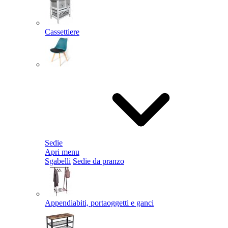
Cassettiere
Sedie
Apri menu
Sgabelli
Sedie da pranzo
Appendiabiti, portaoggetti e ganci