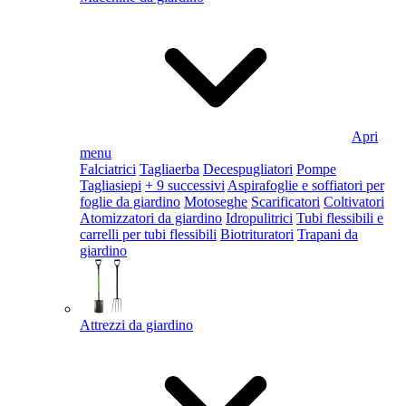
Apri
menu
Falciatrici
Tagliaerba
Decespugliatori
Pompe
Tagliasiepi
+ 9 successivi
Aspirafoglie e soffiatori per
foglie da giardino
Motoseghe
Scarificatori
Coltivatori
Atomizzatori da giardino
Idropulitrici
Tubi flessibili e
carrelli per tubi flessibili
Biotrituratori
Trapani da
giardino
Attrezzi da giardino