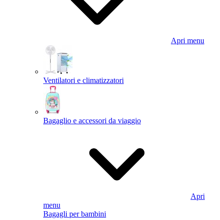
Apri menu
Ventilatori e climatizzatori
Bagaglio e accessori da viaggio
Apri
menu
Bagagli per bambini