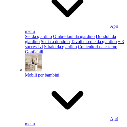
Apri
menu
Set da giardino
Ombrelloni da giardino
Dondoli da
giardino
Sedia a dondolo
Tavoli e sedie da giardino
+ 3
successivi
Sdraio da giardino
Contenitori da esterno
Gonfiabili
Mobili per bambini
Apri
menu