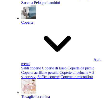
Sacco a Pelo per bambini
Coperte
Apri
menu
Saldi coperte
Coperte di lusso
Coperte da picnic
Coperte acriliche pesanti
Coperte di peluche
+ 2
successivi
Soffici coperte
Coperte in microfibra
Tovaglie da cucina