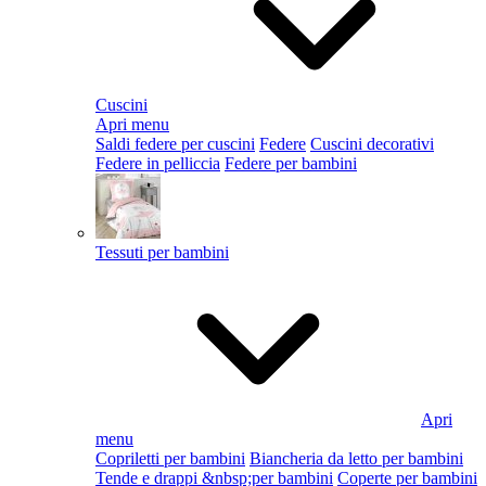
Cuscini
Apri menu
Saldi federe per cuscini
Federe
Cuscini decorativi
Federe in pelliccia
Federe per bambini
Tessuti per bambini
Apri
menu
Copriletti per bambini
Biancheria da letto per bambini
Tende e drappi &nbsp;per bambini
Coperte per bambini