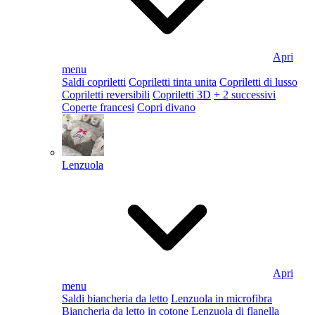
Apri
menu
Saldi copriletti
Copriletti tinta unita
Copriletti di lusso
Copriletti reversibili
Copriletti 3D
+ 2 successivi
Coperte francesi
Copri divano
Lenzuola
Apri
menu
Saldi biancheria da letto
Lenzuola in microfibra
Biancheria da letto in cotone
Lenzuola di flanella