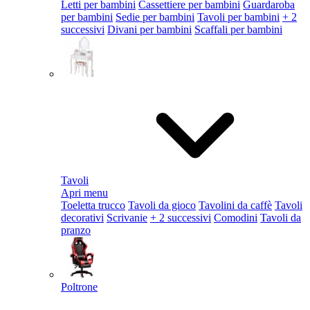
Letti per bambini
Cassettiere per bambini
Guardaroba
per bambini
Sedie per bambini
Tavoli per bambini
+ 2
successivi
Divani per bambini
Scaffali per bambini
Tavoli
Apri menu
Toeletta trucco
Tavoli da gioco
Tavolini da caffè
Tavoli
decorativi
Scrivanie
+ 2 successivi
Comodini
Tavoli da
pranzo
Poltrone