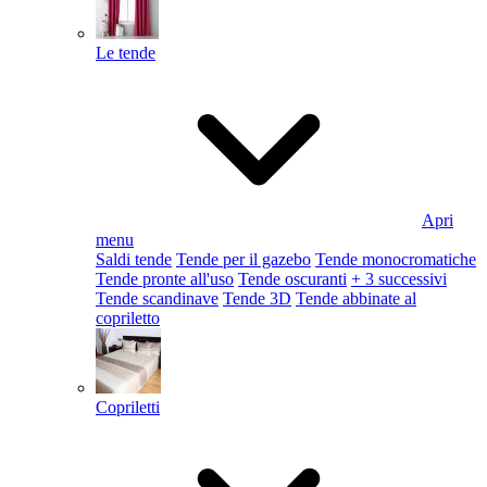
Le tende
Apri
menu
Saldi tende
Tende per il gazebo
Tende monocromatiche
Tende pronte all'uso
Tende oscuranti
+ 3 successivi
Tende scandinave
Tende 3D
Tende abbinate al
copriletto
Copriletti