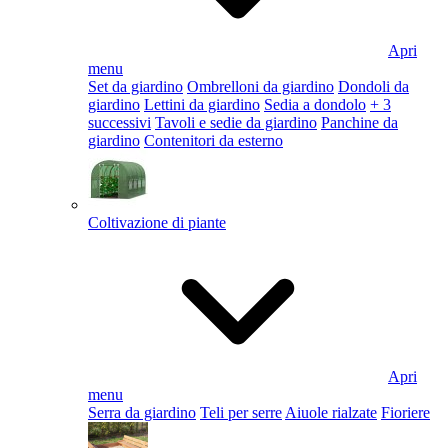
Apri
menu
Set da giardino
Ombrelloni da giardino
Dondoli da
giardino
Lettini da giardino
Sedia a dondolo
+ 3
successivi
Tavoli e sedie da giardino
Panchine da
giardino
Contenitori da esterno
Coltivazione di piante
Apri
menu
Serra da giardino
Teli per serre
Aiuole rialzate
Fioriere