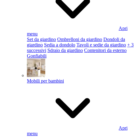
Apri
menu
Set da giardino
Ombrelloni da giardino
Dondoli da
giardino
Sedia a dondolo
Tavoli e sedie da giardino
+ 3
successivi
Sdraio da giardino
Contenitori da esterno
Gonfiabili
Mobili per bambini
Apri
menu