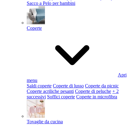
Sacco a Pelo per bambini
Coperte
Apri
menu
Saldi coperte
Coperte di lusso
Coperte da picnic
Coperte acriliche pesanti
Coperte di peluche
+ 2
successivi
Soffici coperte
Coperte in microfibra
Tovaglie da cucina