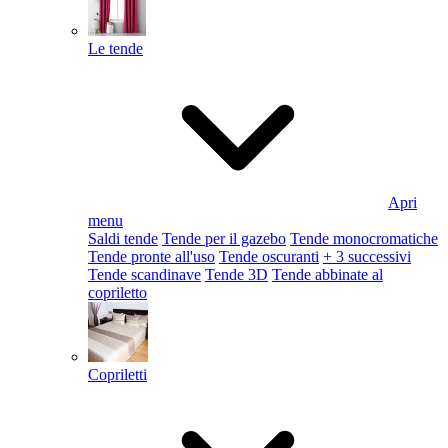
Le tende
Apri
menu
Saldi tende
Tende per il gazebo
Tende monocromatiche
Tende pronte all'uso
Tende oscuranti
+ 3 successivi
Tende scandinave
Tende 3D
Tende abbinate al
copriletto
Copriletti