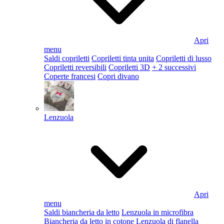
Apri
menu
Saldi copriletti
Copriletti tinta unita
Copriletti di lusso
Copriletti reversibili
Copriletti 3D
+ 2 successivi
Coperte francesi
Copri divano
Lenzuola
Apri
menu
Saldi biancheria da letto
Lenzuola in microfibra
Biancheria da letto in cotone
Lenzuola di flanella