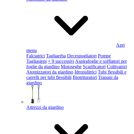
Apri
menu
Falciatrici
Tagliaerba
Decespugliatori
Pompe
Tagliasiepi
+ 9 successivi
Aspirafoglie e soffiatori per
foglie da giardino
Motoseghe
Scarificatori
Coltivatori
Atomizzatori da giardino
Idropulitrici
Tubi flessibili e
carrelli per tubi flessibili
Biotrituratori
Trapani da
giardino
Attrezzi da giardino