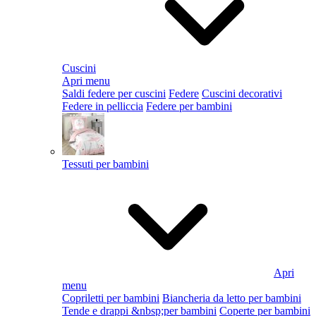
Cuscini
Apri menu
Saldi federe per cuscini
Federe
Cuscini decorativi
Federe in pelliccia
Federe per bambini
Tessuti per bambini
Apri
menu
Copriletti per bambini
Biancheria da letto per bambini
Tende e drappi &nbsp;per bambini
Coperte per bambini