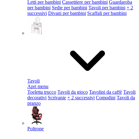
Letti per bambini
Cassettiere per bambini
Guardaroba
per bambini
Sedie per bambini
Tavoli per bambini
+ 2
successivi
Divani per bambini
Scaffali per bambini
Tavoli
Apri menu
Toeletta trucco
Tavoli da gioco
Tavolini da caffè
Tavoli
decorativi
Scrivanie
+ 2 successivi
Comodini
Tavoli da
pranzo
Poltrone