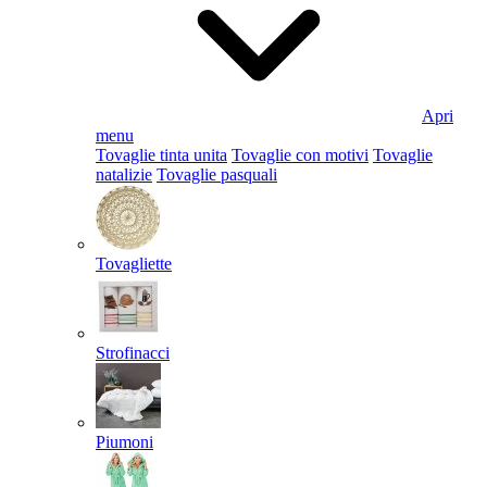
Apri
menu
Tovaglie tinta unita
Tovaglie con motivi
Tovaglie
natalizie
Tovaglie pasquali
Tovagliette
Strofinacci
Piumoni