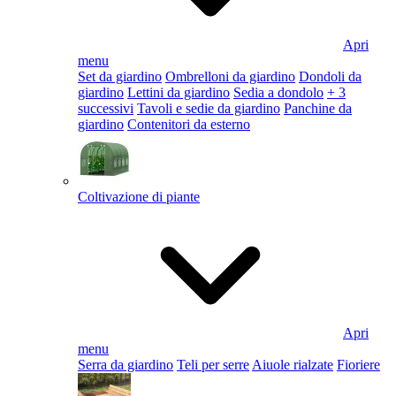
Apri
menu
Set da giardino
Ombrelloni da giardino
Dondoli da
giardino
Lettini da giardino
Sedia a dondolo
+ 3
successivi
Tavoli e sedie da giardino
Panchine da
giardino
Contenitori da esterno
Coltivazione di piante
Apri
menu
Serra da giardino
Teli per serre
Aiuole rialzate
Fioriere