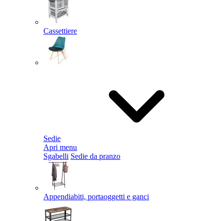
Cassettiere
Sedie
Apri menu
Sgabelli
Sedie da pranzo
Appendiabiti, portaoggetti e ganci