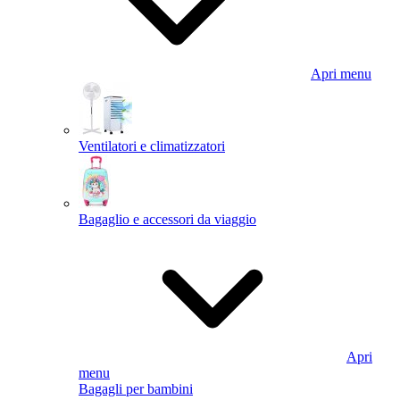
Apri menu
Ventilatori e climatizzatori
Bagaglio e accessori da viaggio
Apri
menu
Bagagli per bambini