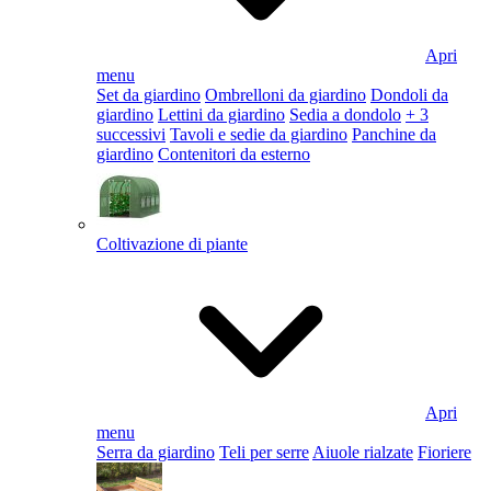
Apri
menu
Set da giardino
Ombrelloni da giardino
Dondoli da
giardino
Lettini da giardino
Sedia a dondolo
+ 3
successivi
Tavoli e sedie da giardino
Panchine da
giardino
Contenitori da esterno
Coltivazione di piante
Apri
menu
Serra da giardino
Teli per serre
Aiuole rialzate
Fioriere