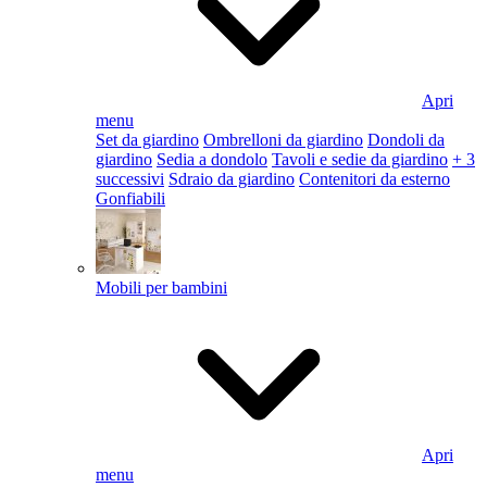
Apri
menu
Set da giardino
Ombrelloni da giardino
Dondoli da
giardino
Sedia a dondolo
Tavoli e sedie da giardino
+ 3
successivi
Sdraio da giardino
Contenitori da esterno
Gonfiabili
Mobili per bambini
Apri
menu