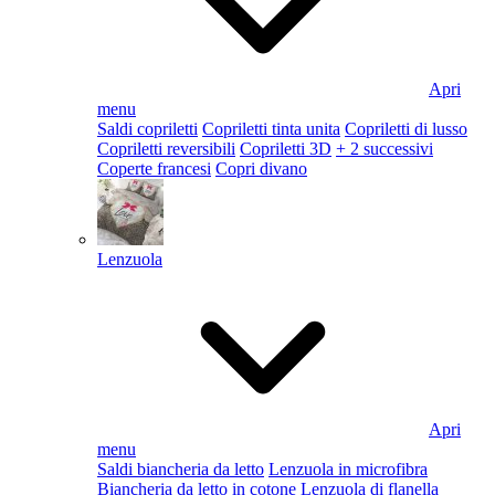
Apri
menu
Saldi copriletti
Copriletti tinta unita
Copriletti di lusso
Copriletti reversibili
Copriletti 3D
+ 2 successivi
Coperte francesi
Copri divano
Lenzuola
Apri
menu
Saldi biancheria da letto
Lenzuola in microfibra
Biancheria da letto in cotone
Lenzuola di flanella