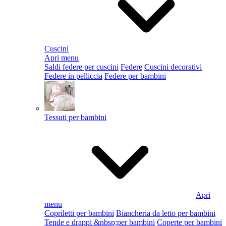
Cuscini
Apri menu
Saldi federe per cuscini
Federe
Cuscini decorativi
Federe in pelliccia
Federe per bambini
Tessuti per bambini
Apri
menu
Copriletti per bambini
Biancheria da letto per bambini
Tende e drappi &nbsp;per bambini
Coperte per bambini