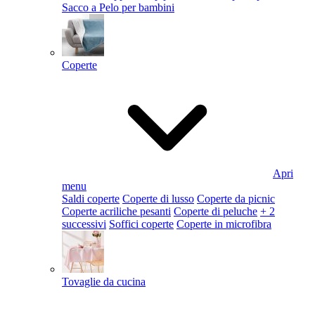
Sacco a Pelo per bambini
Coperte
Apri
menu
Saldi coperte
Coperte di lusso
Coperte da picnic
Coperte acriliche pesanti
Coperte di peluche
+ 2
successivi
Soffici coperte
Coperte in microfibra
Tovaglie da cucina