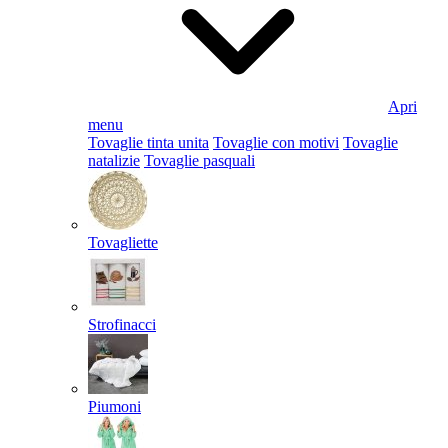
Apri
menu
Tovaglie tinta unita
Tovaglie con motivi
Tovaglie
natalizie
Tovaglie pasquali
Tovagliette
Strofinacci
Piumoni