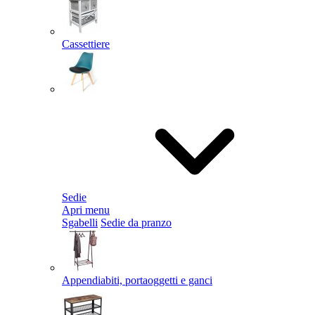
Cassettiere
Sedie
Apri menu
Sgabelli
Sedie da pranzo
Appendiabiti, portaoggetti e ganci