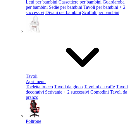
Letti per bambini
Cassettiere per bambini
Guardaroba
per bambini
Sedie per bambini
Tavoli per bambini
+ 2
successivi
Divani per bambini
Scaffali per bambini
Tavoli
Apri menu
Toeletta trucco
Tavoli da gioco
Tavolini da caffè
Tavoli
decorativi
Scrivanie
+ 2 successivi
Comodini
Tavoli da
pranzo
Poltrone