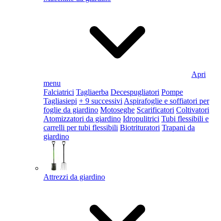
Apri
menu
Falciatrici
Tagliaerba
Decespugliatori
Pompe
Tagliasiepi
+ 9 successivi
Aspirafoglie e soffiatori per
foglie da giardino
Motoseghe
Scarificatori
Coltivatori
Atomizzatori da giardino
Idropulitrici
Tubi flessibili e
carrelli per tubi flessibili
Biotrituratori
Trapani da
giardino
Attrezzi da giardino