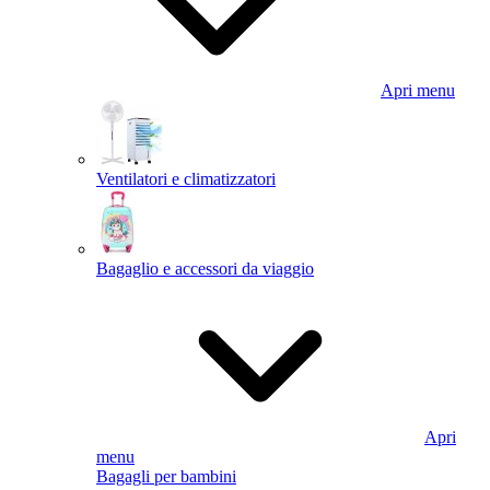
Apri menu
Ventilatori e climatizzatori
Bagaglio e accessori da viaggio
Apri
menu
Bagagli per bambini