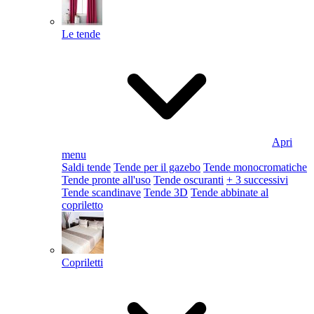
Le tende
Apri
menu
Saldi tende
Tende per il gazebo
Tende monocromatiche
Tende pronte all'uso
Tende oscuranti
+ 3 successivi
Tende scandinave
Tende 3D
Tende abbinate al
copriletto
Copriletti