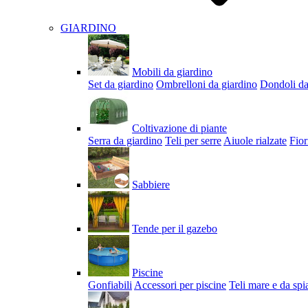
GIARDINO
Mobili da giardino
Set da giardino
Ombrelloni da giardino
Dondoli da
Coltivazione di piante
Serra da giardino
Teli per serre
Aiuole rialzate
Fior
Sabbiere
Tende per il gazebo
Piscine
Gonfiabili
Accessori per piscine
Teli mare e da spi