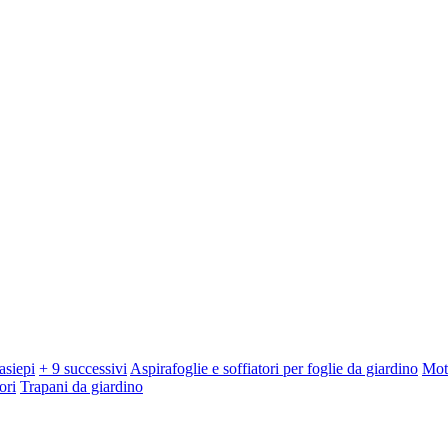
asiepi
+ 9 successivi
Aspirafoglie e soffiatori per foglie da giardino
Mot
ori
Trapani da giardino