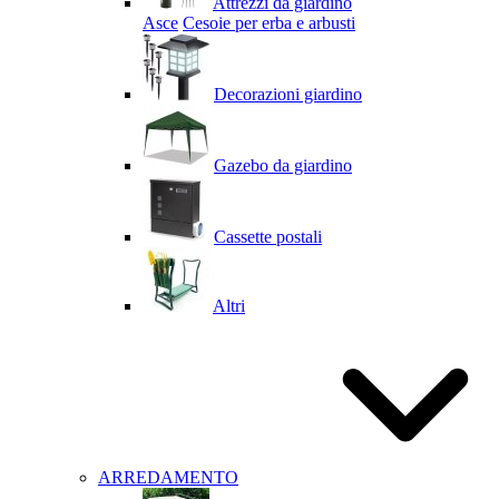
Attrezzi da giardino
Asce
Cesoie per erba e arbusti
Decorazioni giardino
Gazebo da giardino
Cassette postali
Altri
ARREDAMENTO