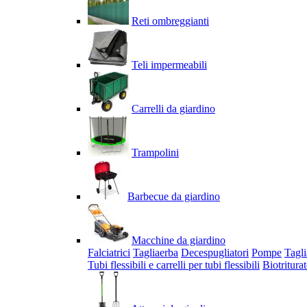
Reti ombreggianti
Teli impermeabili
Carrelli da giardino
Trampolini
Barbecue da giardino
Macchine da giardino
Falciatrici
Tagliaerba
Decespugliatori
Pompe
Tagli
Tubi flessibili e carrelli per tubi flessibili
Biotriturat