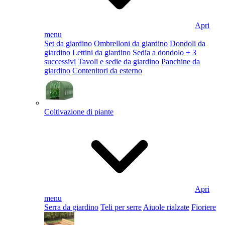
Apri
menu
Set da giardino
Ombrelloni da giardino
Dondoli da
giardino
Lettini da giardino
Sedia a dondolo
+ 3
successivi
Tavoli e sedie da giardino
Panchine da
giardino
Contenitori da esterno
Coltivazione di piante
Apri
menu
Serra da giardino
Teli per serre
Aiuole rialzate
Fioriere