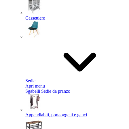
Cassettiere
Sedie
Apri menu
Sgabelli
Sedie da pranzo
Appendiabiti, portaoggetti e ganci