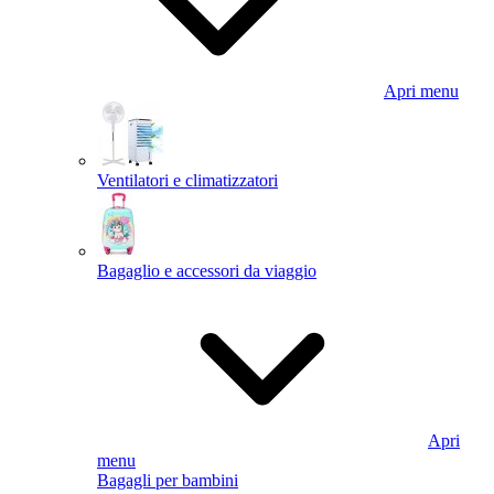
Apri menu
Ventilatori e climatizzatori
Bagaglio e accessori da viaggio
Apri
menu
Bagagli per bambini