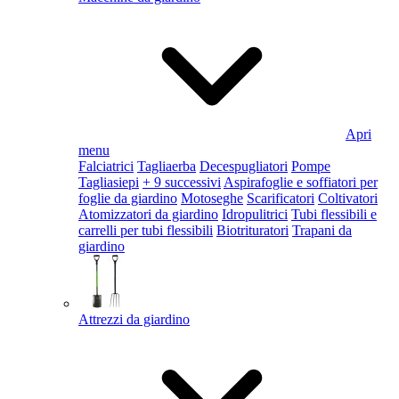
Apri
menu
Falciatrici
Tagliaerba
Decespugliatori
Pompe
Tagliasiepi
+ 9 successivi
Aspirafoglie e soffiatori per
foglie da giardino
Motoseghe
Scarificatori
Coltivatori
Atomizzatori da giardino
Idropulitrici
Tubi flessibili e
carrelli per tubi flessibili
Biotrituratori
Trapani da
giardino
Attrezzi da giardino