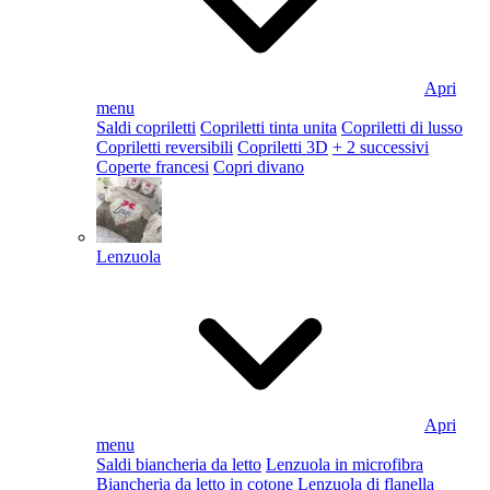
Apri
menu
Saldi copriletti
Copriletti tinta unita
Copriletti di lusso
Copriletti reversibili
Copriletti 3D
+ 2 successivi
Coperte francesi
Copri divano
Lenzuola
Apri
menu
Saldi biancheria da letto
Lenzuola in microfibra
Biancheria da letto in cotone
Lenzuola di flanella