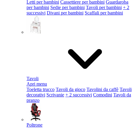
Letti per bambini
Cassettiere per bambini
Guardaroba
per bambini
Sedie per bambini
Tavoli per bambini
+ 2
successivi
Divani per bambini
Scaffali per bambini
Tavoli
Apri menu
Toeletta trucco
Tavoli da gioco
Tavolini da caffè
Tavoli
decorativi
Scrivanie
+ 2 successivi
Comodini
Tavoli da
pranzo
Poltrone