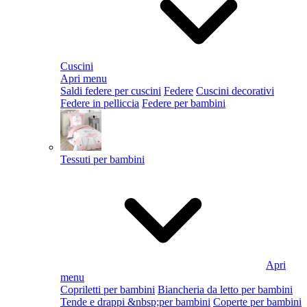
Cuscini
Apri menu
Saldi federe per cuscini
Federe
Cuscini decorativi
Federe in pelliccia
Federe per bambini
Tessuti per bambini
Apri
menu
Copriletti per bambini
Biancheria da letto per bambini
Tende e drappi &nbsp;per bambini
Coperte per bambini