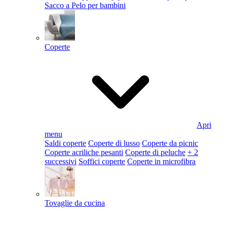
Sacco a Pelo per bambini
Coperte
Apri
menu
Saldi coperte
Coperte di lusso
Coperte da picnic
Coperte acriliche pesanti
Coperte di peluche
+ 2
successivi
Soffici coperte
Coperte in microfibra
Tovaglie da cucina