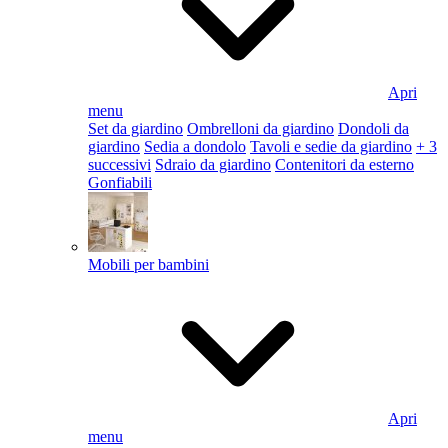
Apri
menu
Set da giardino
Ombrelloni da giardino
Dondoli da
giardino
Sedia a dondolo
Tavoli e sedie da giardino
+ 3
successivi
Sdraio da giardino
Contenitori da esterno
Gonfiabili
Mobili per bambini
Apri
menu