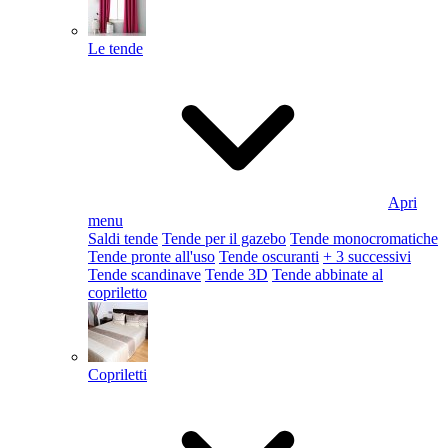
Le tende
Apri
menu
Saldi tende
Tende per il gazebo
Tende monocromatiche
Tende pronte all'uso
Tende oscuranti
+ 3 successivi
Tende scandinave
Tende 3D
Tende abbinate al
copriletto
Copriletti