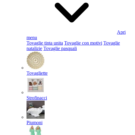
Apri
menu
Tovaglie tinta unita
Tovaglie con motivi
Tovaglie
natalizie
Tovaglie pasquali
Tovagliette
Strofinacci
Piumoni