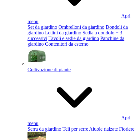
Apri
menu
Set da giardino
Ombrelloni da giardino
Dondoli da
giardino
Lettini da giardino
Sedia a dondolo
+ 3
successivi
Tavoli e sedie da giardino
Panchine da
giardino
Contenitori da esterno
Coltivazione di piante
Apri
menu
Serra da giardino
Teli per serre
Aiuole rialzate
Fioriere