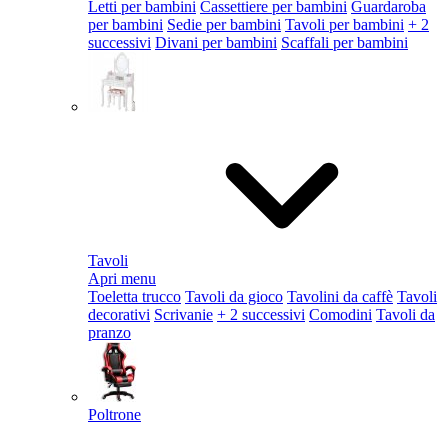
Letti per bambini
Cassettiere per bambini
Guardaroba
per bambini
Sedie per bambini
Tavoli per bambini
+ 2
successivi
Divani per bambini
Scaffali per bambini
Tavoli
Apri menu
Toeletta trucco
Tavoli da gioco
Tavolini da caffè
Tavoli
decorativi
Scrivanie
+ 2 successivi
Comodini
Tavoli da
pranzo
Poltrone