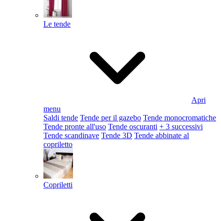
Le tende
Apri
menu
Saldi tende
Tende per il gazebo
Tende monocromatiche
Tende pronte all'uso
Tende oscuranti
+ 3 successivi
Tende scandinave
Tende 3D
Tende abbinate al
copriletto
Copriletti