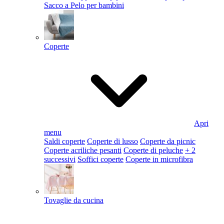
Sacco a Pelo per bambini
Coperte
Apri
menu
Saldi coperte
Coperte di lusso
Coperte da picnic
Coperte acriliche pesanti
Coperte di peluche
+ 2
successivi
Soffici coperte
Coperte in microfibra
Tovaglie da cucina