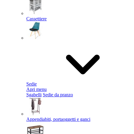
Cassettiere
Sedie
Apri menu
Sgabelli
Sedie da pranzo
Appendiabiti, portaoggetti e ganci