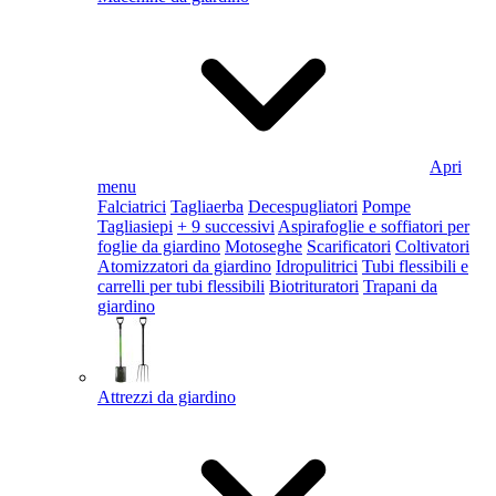
Apri
menu
Falciatrici
Tagliaerba
Decespugliatori
Pompe
Tagliasiepi
+ 9 successivi
Aspirafoglie e soffiatori per
foglie da giardino
Motoseghe
Scarificatori
Coltivatori
Atomizzatori da giardino
Idropulitrici
Tubi flessibili e
carrelli per tubi flessibili
Biotrituratori
Trapani da
giardino
Attrezzi da giardino