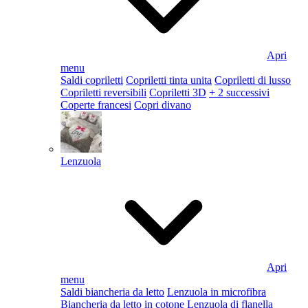
Apri
menu
Saldi copriletti
Copriletti tinta unita
Copriletti di lusso
Copriletti reversibili
Copriletti 3D
+ 2 successivi
Coperte francesi
Copri divano
Lenzuola
Apri
menu
Saldi biancheria da letto
Lenzuola in microfibra
Biancheria da letto in cotone
Lenzuola di flanella