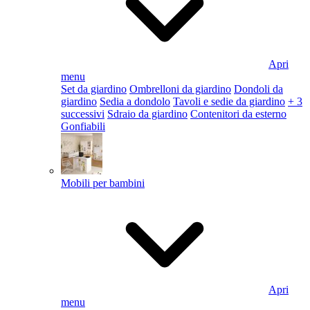
Apri
menu
Set da giardino
Ombrelloni da giardino
Dondoli da
giardino
Sedia a dondolo
Tavoli e sedie da giardino
+ 3
successivi
Sdraio da giardino
Contenitori da esterno
Gonfiabili
Mobili per bambini
Apri
menu