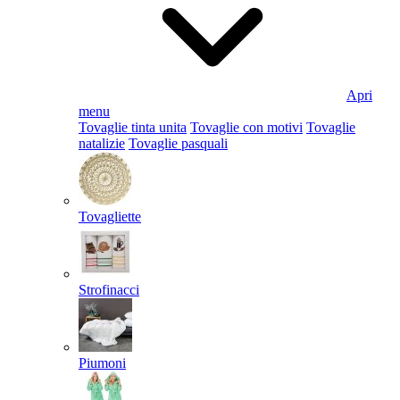
Apri
menu
Tovaglie tinta unita
Tovaglie con motivi
Tovaglie
natalizie
Tovaglie pasquali
Tovagliette
Strofinacci
Piumoni