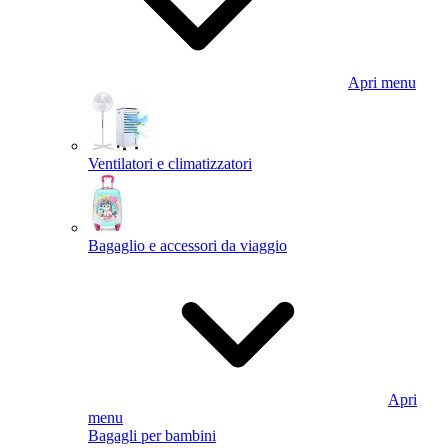
Apri menu
Ventilatori e climatizzatori
Bagaglio e accessori da viaggio
Apri
menu
Bagagli per bambini