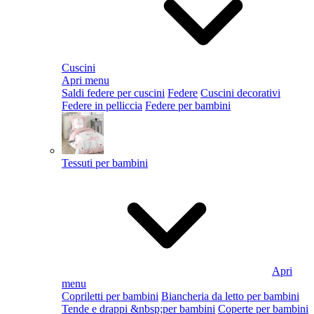
Cuscini
Apri menu
Saldi federe per cuscini
Federe
Cuscini decorativi
Federe in pelliccia
Federe per bambini
Tessuti per bambini
Apri
menu
Copriletti per bambini
Biancheria da letto per bambini
Tende e drappi &nbsp;per bambini
Coperte per bambini