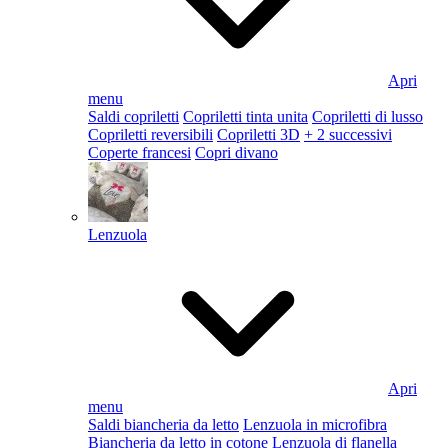
Apri
menu
Saldi copriletti
Copriletti tinta unita
Copriletti di lusso
Copriletti reversibili
Copriletti 3D
+ 2 successivi
Coperte francesi
Copri divano
Lenzuola
Apri
menu
Saldi biancheria da letto
Lenzuola in microfibra
Biancheria da letto in cotone
Lenzuola di flanella