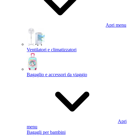
Apri menu
Ventilatori e climatizzatori
Bagaglio e accessori da viaggio
Apri
menu
Bagagli per bambini