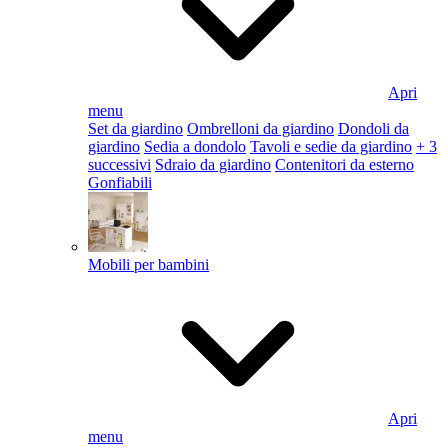
Apri
menu
Set da giardino
Ombrelloni da giardino
Dondoli da
giardino
Sedia a dondolo
Tavoli e sedie da giardino
+ 3
successivi
Sdraio da giardino
Contenitori da esterno
Gonfiabili
Mobili per bambini
Apri
menu