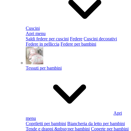
Cuscini
Apri menu
Saldi federe per cuscini
Federe
Cuscini decorativi
Federe in pelliccia
Federe per bambini
Tessuti per bambini
Apri
menu
Copriletti per bambini
Biancheria da letto per bambini
Tende e drappi &nbsp;per bambini
Coperte per bambini