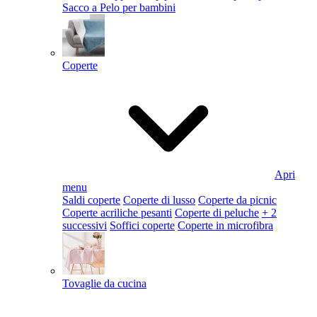
Sacco a Pelo per bambini
Coperte
Apri
menu
Saldi coperte
Coperte di lusso
Coperte da picnic
Coperte acriliche pesanti
Coperte di peluche
+ 2
successivi
Soffici coperte
Coperte in microfibra
Tovaglie da cucina