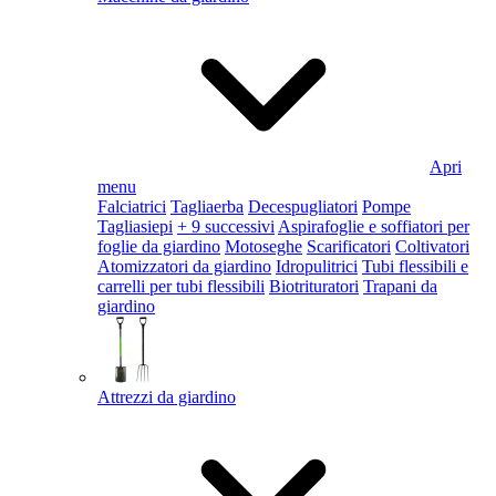
Apri
menu
Falciatrici
Tagliaerba
Decespugliatori
Pompe
Tagliasiepi
+ 9 successivi
Aspirafoglie e soffiatori per
foglie da giardino
Motoseghe
Scarificatori
Coltivatori
Atomizzatori da giardino
Idropulitrici
Tubi flessibili e
carrelli per tubi flessibili
Biotrituratori
Trapani da
giardino
Attrezzi da giardino