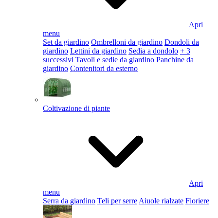
Apri
menu
Set da giardino
Ombrelloni da giardino
Dondoli da
giardino
Lettini da giardino
Sedia a dondolo
+ 3
successivi
Tavoli e sedie da giardino
Panchine da
giardino
Contenitori da esterno
Coltivazione di piante
Apri
menu
Serra da giardino
Teli per serre
Aiuole rialzate
Fioriere