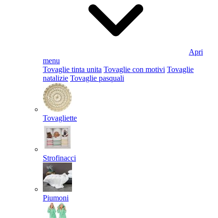
Apri
menu
Tovaglie tinta unita
Tovaglie con motivi
Tovaglie
natalizie
Tovaglie pasquali
Tovagliette
Strofinacci
Piumoni