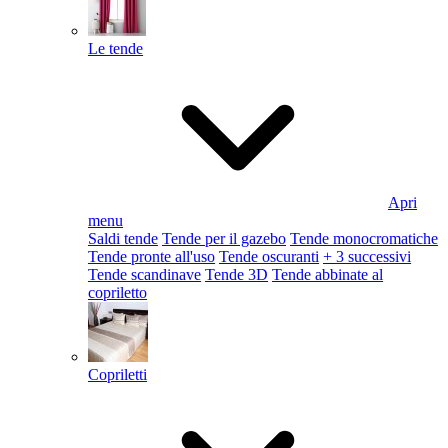
Le tende
Apri
menu
Saldi tende
Tende per il gazebo
Tende monocromatiche
Tende pronte all'uso
Tende oscuranti
+ 3 successivi
Tende scandinave
Tende 3D
Tende abbinate al
copriletto
Copriletti