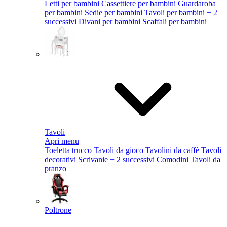
Letti per bambini
Cassettiere per bambini
Guardaroba
per bambini
Sedie per bambini
Tavoli per bambini
+ 2
successivi
Divani per bambini
Scaffali per bambini
Tavoli
Apri menu
Toeletta trucco
Tavoli da gioco
Tavolini da caffè
Tavoli
decorativi
Scrivanie
+ 2 successivi
Comodini
Tavoli da
pranzo
Poltrone