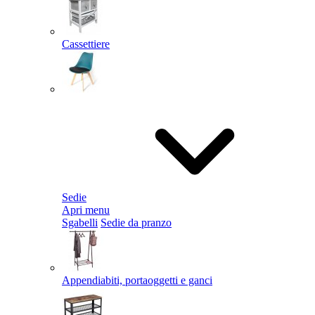
Cassettiere
Sedie
Apri menu
Sgabelli
Sedie da pranzo
Appendiabiti, portaoggetti e ganci