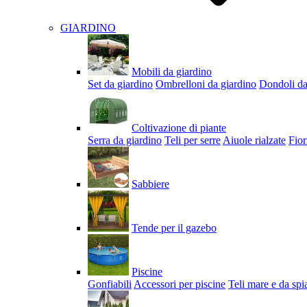
GIARDINO
Mobili da giardino
Set da giardino
Ombrelloni da giardino
Dondoli da
Coltivazione di piante
Serra da giardino
Teli per serre
Aiuole rialzate
Fior
Sabbiere
Tende per il gazebo
Piscine
Gonfiabili
Accessori per piscine
Teli mare e da spi