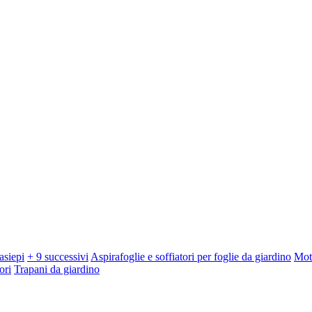
asiepi
+ 9 successivi
Aspirafoglie e soffiatori per foglie da giardino
Mot
ori
Trapani da giardino