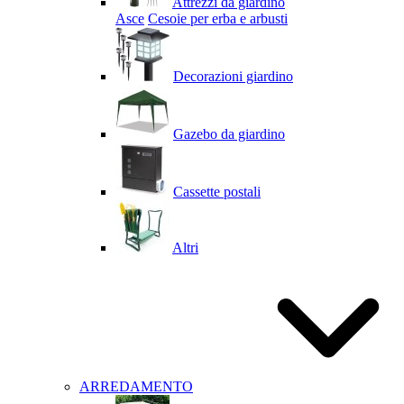
Attrezzi da giardino
Asce
Cesoie per erba e arbusti
Decorazioni giardino
Gazebo da giardino
Cassette postali
Altri
ARREDAMENTO