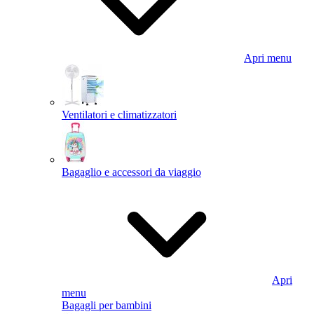
Apri menu
Ventilatori e climatizzatori
Bagaglio e accessori da viaggio
Apri
menu
Bagagli per bambini