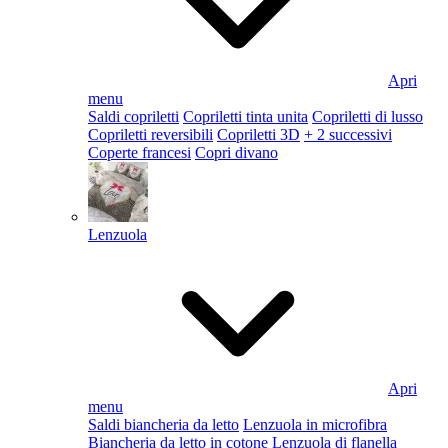
Apri
menu
Saldi copriletti
Copriletti tinta unita
Copriletti di lusso
Copriletti reversibili
Copriletti 3D
+ 2 successivi
Coperte francesi
Copri divano
Lenzuola
Apri
menu
Saldi biancheria da letto
Lenzuola in microfibra
Biancheria da letto in cotone
Lenzuola di flanella