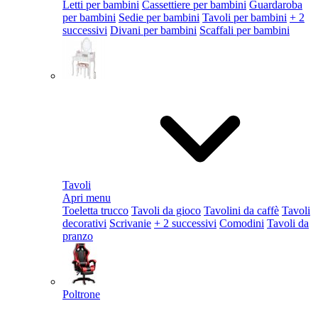
Letti per bambini
Cassettiere per bambini
Guardaroba
per bambini
Sedie per bambini
Tavoli per bambini
+ 2
successivi
Divani per bambini
Scaffali per bambini
Tavoli
Apri menu
Toeletta trucco
Tavoli da gioco
Tavolini da caffè
Tavoli
decorativi
Scrivanie
+ 2 successivi
Comodini
Tavoli da
pranzo
Poltrone