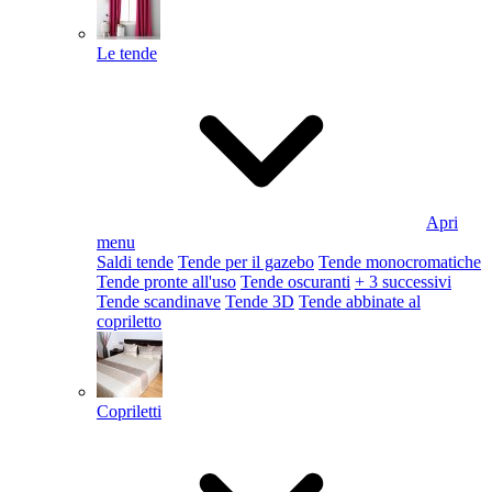
Le tende
Apri
menu
Saldi tende
Tende per il gazebo
Tende monocromatiche
Tende pronte all'uso
Tende oscuranti
+ 3 successivi
Tende scandinave
Tende 3D
Tende abbinate al
copriletto
Copriletti