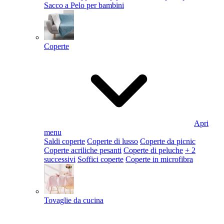
Sacco a Pelo per bambini
Coperte
Apri
menu
Saldi coperte
Coperte di lusso
Coperte da picnic
Coperte acriliche pesanti
Coperte di peluche
+ 2
successivi
Soffici coperte
Coperte in microfibra
Tovaglie da cucina