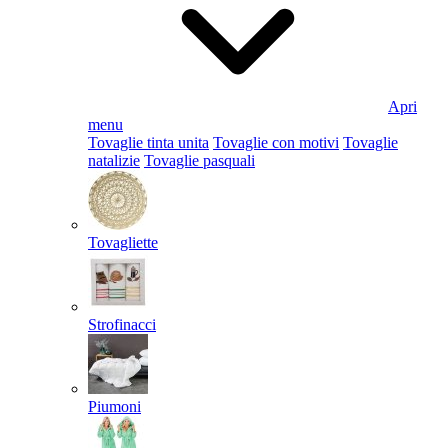
Apri
menu
Tovaglie tinta unita
Tovaglie con motivi
Tovaglie
natalizie
Tovaglie pasquali
Tovagliette
Strofinacci
Piumoni