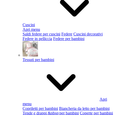
Cuscini
Apri menu
Saldi federe per cuscini
Federe
Cuscini decorativi
Federe in pelliccia
Federe per bambini
Tessuti per bambini
Apri
menu
Copriletti per bambini
Biancheria da letto per bambini
Tende e drappi &nbsp;per bambini
Coperte per bambini