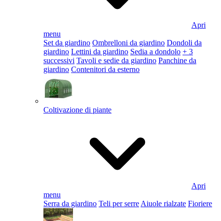
Apri
menu
Set da giardino
Ombrelloni da giardino
Dondoli da
giardino
Lettini da giardino
Sedia a dondolo
+ 3
successivi
Tavoli e sedie da giardino
Panchine da
giardino
Contenitori da esterno
Coltivazione di piante
Apri
menu
Serra da giardino
Teli per serre
Aiuole rialzate
Fioriere