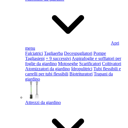
Apri
menu
Falciatrici
Tagliaerba
Decespugliatori
Pompe
Tagliasiepi
+ 9 successivi
Aspirafoglie e soffiatori per
foglie da giardino
Motoseghe
Scarificatori
Coltivatori
Atomizzatori da giardino
Idropulitrici
Tubi flessibili e
carrelli per tubi flessibili
Biotrituratori
Trapani da
giardino
Attrezzi da giardino