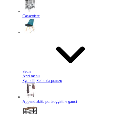
Cassettiere
Sedie
Apri menu
Sgabelli
Sedie da pranzo
Appendiabiti, portaoggetti e ganci