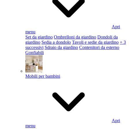
Apri
menu
Set da giardino
Ombrelloni da giardino
Dondoli da
giardino
Sedia a dondolo
Tavoli e sedie da giardino
+ 3
successivi
Sdraio da giardino
Contenitori da esterno
Gonfiabili
Mobili per bambini
Apri
menu