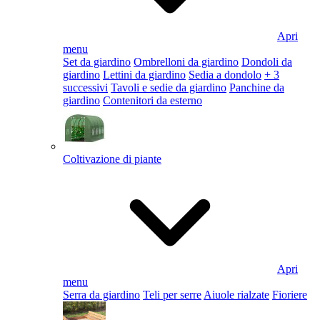
Apri
menu
Set da giardino
Ombrelloni da giardino
Dondoli da
giardino
Lettini da giardino
Sedia a dondolo
+ 3
successivi
Tavoli e sedie da giardino
Panchine da
giardino
Contenitori da esterno
Coltivazione di piante
Apri
menu
Serra da giardino
Teli per serre
Aiuole rialzate
Fioriere