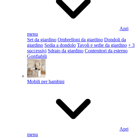
Apri
menu
Set da giardino
Ombrelloni da giardino
Dondoli da
giardino
Sedia a dondolo
Tavoli e sedie da giardino
+ 3
successivi
Sdraio da giardino
Contenitori da esterno
Gonfiabili
Mobili per bambini
Apri
menu