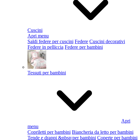
Cuscini
Apri menu
Saldi federe per cuscini
Federe
Cuscini decorativi
Federe in pelliccia
Federe per bambini
Tessuti per bambini
Apri
menu
Copriletti per bambini
Biancheria da letto per bambini
Tende e drappi &nbsp;per bambini
Coperte per bambini