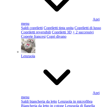
Apri
menu
Saldi copriletti
Copriletti tinta unita
Copriletti di lusso
Copriletti reversibili
Copriletti 3D
+ 2 successivi
Coperte francesi
Copri divano
Lenzuola
Apri
menu
Saldi biancheria da letto
Lenzuola in microfibra
Biancheria da letto in cotone
Lenzuola di flanella