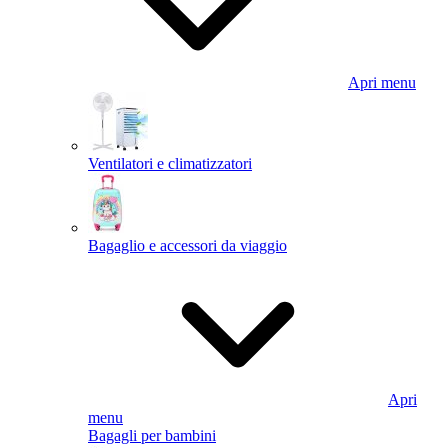
Apri menu
Ventilatori e climatizzatori
Bagaglio e accessori da viaggio
Apri
menu
Bagagli per bambini