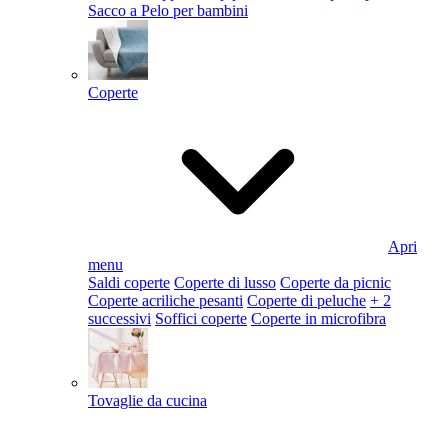
Sacco a Pelo per bambini
Coperte
Apri
menu
Saldi coperte
Coperte di lusso
Coperte da picnic
Coperte acriliche pesanti
Coperte di peluche
+ 2
successivi
Soffici coperte
Coperte in microfibra
Tovaglie da cucina