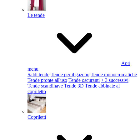
Le tende
Apri
menu
Saldi tende
Tende per il gazebo
Tende monocromatiche
Tende pronte all'uso
Tende oscuranti
+ 3 successivi
Tende scandinave
Tende 3D
Tende abbinate al
copriletto
Copriletti