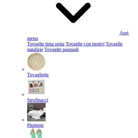
Apri
menu
Tovaglie tinta unita
Tovaglie con motivi
Tovaglie
natalizie
Tovaglie pasquali
Tovagliette
Strofinacci
Piumoni