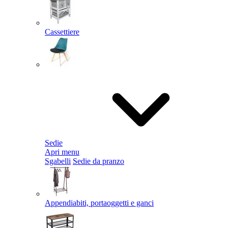
Cassettiere
Sedie
Apri menu
Sgabelli
Sedie da pranzo
Appendiabiti, portaoggetti e ganci