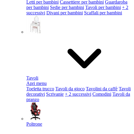
Letti per bambini
Cassettiere per bambini
Guardaroba
per bambini
Sedie per bambini
Tavoli per bambini
+ 2
successivi
Divani per bambini
Scaffali per bambini
Tavoli
Apri menu
Toeletta trucco
Tavoli da gioco
Tavolini da caffè
Tavoli
decorativi
Scrivanie
+ 2 successivi
Comodini
Tavoli da
pranzo
Poltrone