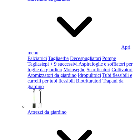
Apri
menu
Falciatrici
Tagliaerba
Decespugliatori
Pompe
Tagliasiepi
+ 9 successivi
Aspirafoglie e soffiatori per
foglie da giardino
Motoseghe
Scarificatori
Coltivatori
Atomizzatori da giardino
Idropulitrici
Tubi flessibili e
carrelli per tubi flessibili
Biotrituratori
Trapani da
giardino
Attrezzi da giardino