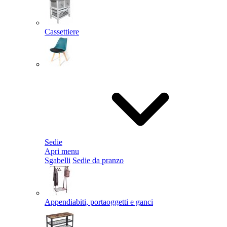
Cassettiere
Sedie
Apri menu
Sgabelli
Sedie da pranzo
Appendiabiti, portaoggetti e ganci