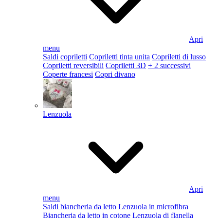
Apri
menu
Saldi copriletti
Copriletti tinta unita
Copriletti di lusso
Copriletti reversibili
Copriletti 3D
+ 2 successivi
Coperte francesi
Copri divano
Lenzuola
Apri
menu
Saldi biancheria da letto
Lenzuola in microfibra
Biancheria da letto in cotone
Lenzuola di flanella