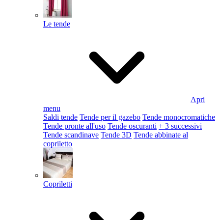
Le tende
Apri
menu
Saldi tende
Tende per il gazebo
Tende monocromatiche
Tende pronte all'uso
Tende oscuranti
+ 3 successivi
Tende scandinave
Tende 3D
Tende abbinate al
copriletto
Copriletti