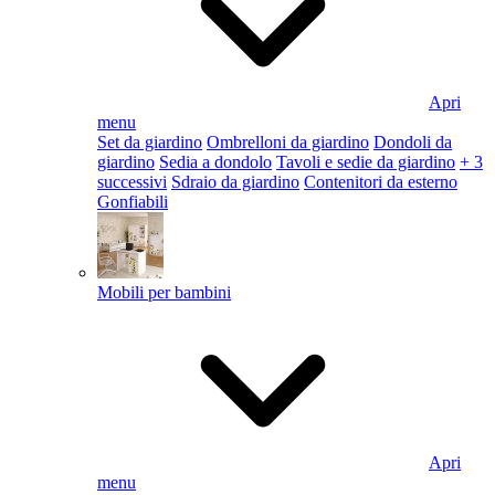
Apri
menu
Set da giardino
Ombrelloni da giardino
Dondoli da
giardino
Sedia a dondolo
Tavoli e sedie da giardino
+ 3
successivi
Sdraio da giardino
Contenitori da esterno
Gonfiabili
Mobili per bambini
Apri
menu