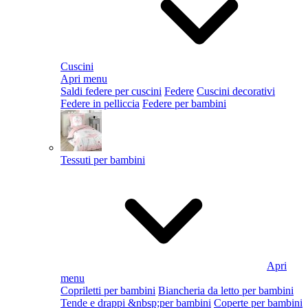
Cuscini
Apri menu
Saldi federe per cuscini
Federe
Cuscini decorativi
Federe in pelliccia
Federe per bambini
Tessuti per bambini
Apri
menu
Copriletti per bambini
Biancheria da letto per bambini
Tende e drappi &nbsp;per bambini
Coperte per bambini