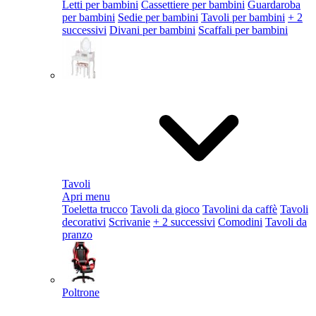
Letti per bambini
Cassettiere per bambini
Guardaroba
per bambini
Sedie per bambini
Tavoli per bambini
+ 2
successivi
Divani per bambini
Scaffali per bambini
Tavoli
Apri menu
Toeletta trucco
Tavoli da gioco
Tavolini da caffè
Tavoli
decorativi
Scrivanie
+ 2 successivi
Comodini
Tavoli da
pranzo
Poltrone