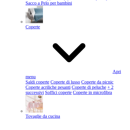
Sacco a Pelo per bambini
Coperte
Apri
menu
Saldi coperte
Coperte di lusso
Coperte da picnic
Coperte acriliche pesanti
Coperte di peluche
+ 2
successivi
Soffici coperte
Coperte in microfibra
Tovaglie da cucina