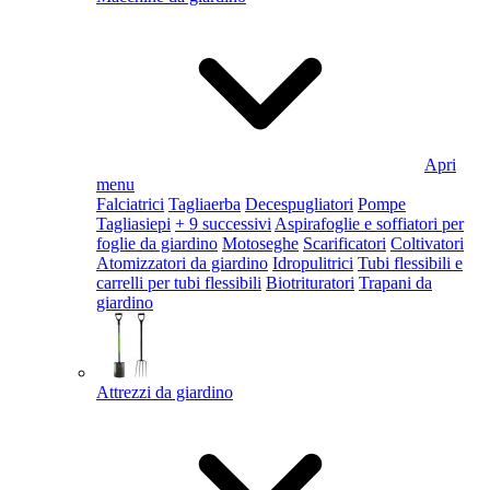
Apri
menu
Falciatrici
Tagliaerba
Decespugliatori
Pompe
Tagliasiepi
+ 9 successivi
Aspirafoglie e soffiatori per
foglie da giardino
Motoseghe
Scarificatori
Coltivatori
Atomizzatori da giardino
Idropulitrici
Tubi flessibili e
carrelli per tubi flessibili
Biotrituratori
Trapani da
giardino
Attrezzi da giardino