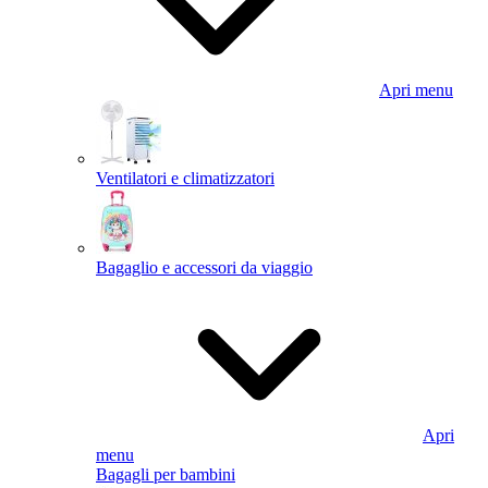
Apri menu
Ventilatori e climatizzatori
Bagaglio e accessori da viaggio
Apri
menu
Bagagli per bambini