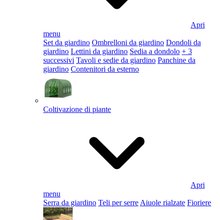
Apri
menu
Set da giardino
Ombrelloni da giardino
Dondoli da
giardino
Lettini da giardino
Sedia a dondolo
+ 3
successivi
Tavoli e sedie da giardino
Panchine da
giardino
Contenitori da esterno
Coltivazione di piante
Apri
menu
Serra da giardino
Teli per serre
Aiuole rialzate
Fioriere