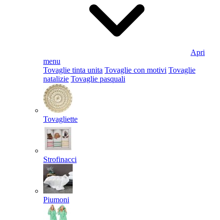
Apri
menu
Tovaglie tinta unita
Tovaglie con motivi
Tovaglie
natalizie
Tovaglie pasquali
Tovagliette
Strofinacci
Piumoni