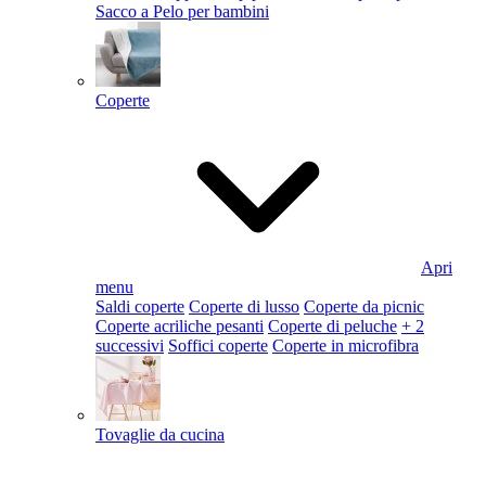
Sacco a Pelo per bambini
Coperte
Apri
menu
Saldi coperte
Coperte di lusso
Coperte da picnic
Coperte acriliche pesanti
Coperte di peluche
+ 2
successivi
Soffici coperte
Coperte in microfibra
Tovaglie da cucina