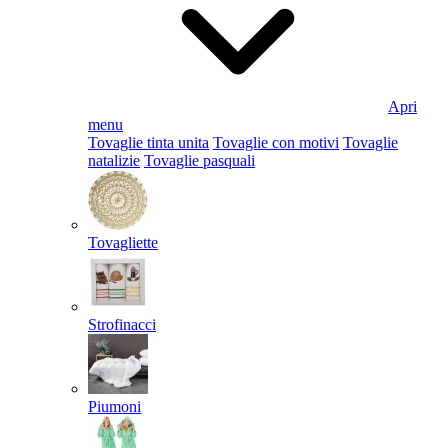
Apri
menu
Tovaglie tinta unita
Tovaglie con motivi
Tovaglie
natalizie
Tovaglie pasquali
Tovagliette
Strofinacci
Piumoni