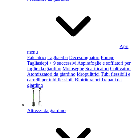
Apri
menu
Falciatrici
Tagliaerba
Decespugliatori
Pompe
Tagliasiepi
+ 9 successivi
Aspirafoglie e soffiatori per
foglie da giardino
Motoseghe
Scarificatori
Coltivatori
Atomizzatori da giardino
Idropulitrici
Tubi flessibili e
carrelli per tubi flessibili
Biotrituratori
Trapani da
giardino
Attrezzi da giardino