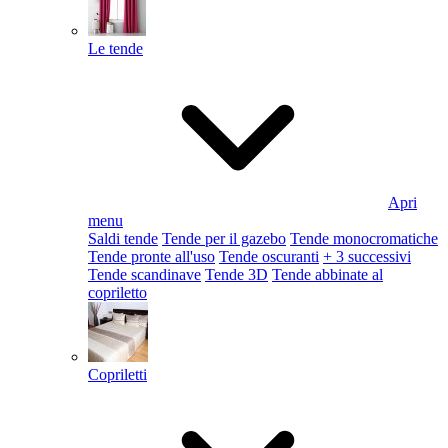
Le tende
Apri
menu
Saldi tende
Tende per il gazebo
Tende monocromatiche
Tende pronte all'uso
Tende oscuranti
+ 3 successivi
Tende scandinave
Tende 3D
Tende abbinate al
copriletto
Copriletti