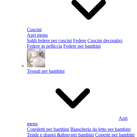
Cuscini
Apri menu
Saldi federe per cuscini
Federe
Cuscini decorativi
Federe in pelliccia
Federe per bambini
Tessuti per bambini
Apri
menu
Copriletti per bambini
Biancheria da letto per bambini
Tende e drappi &nbsp;per bambini
Coperte per bambini