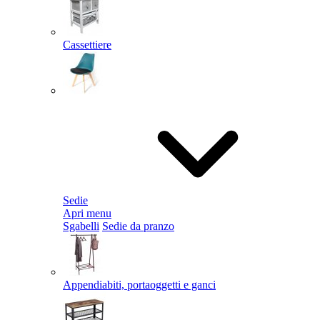
Cassettiere
Sedie
Apri menu
Sgabelli
Sedie da pranzo
Appendiabiti, portaoggetti e ganci