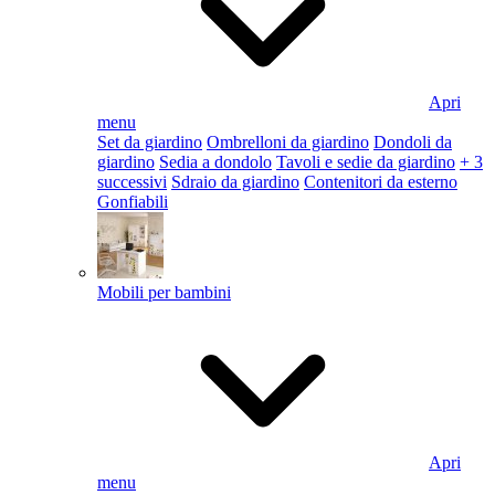
Apri
menu
Set da giardino
Ombrelloni da giardino
Dondoli da
giardino
Sedia a dondolo
Tavoli e sedie da giardino
+ 3
successivi
Sdraio da giardino
Contenitori da esterno
Gonfiabili
Mobili per bambini
Apri
menu