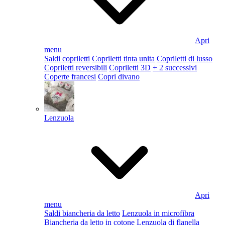
Apri
menu
Saldi copriletti
Copriletti tinta unita
Copriletti di lusso
Copriletti reversibili
Copriletti 3D
+ 2 successivi
Coperte francesi
Copri divano
Lenzuola
Apri
menu
Saldi biancheria da letto
Lenzuola in microfibra
Biancheria da letto in cotone
Lenzuola di flanella