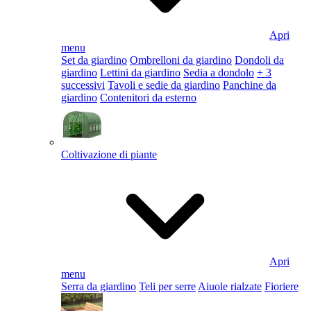
Apri
menu
Set da giardino
Ombrelloni da giardino
Dondoli da
giardino
Lettini da giardino
Sedia a dondolo
+ 3
successivi
Tavoli e sedie da giardino
Panchine da
giardino
Contenitori da esterno
Coltivazione di piante
Apri
menu
Serra da giardino
Teli per serre
Aiuole rialzate
Fioriere