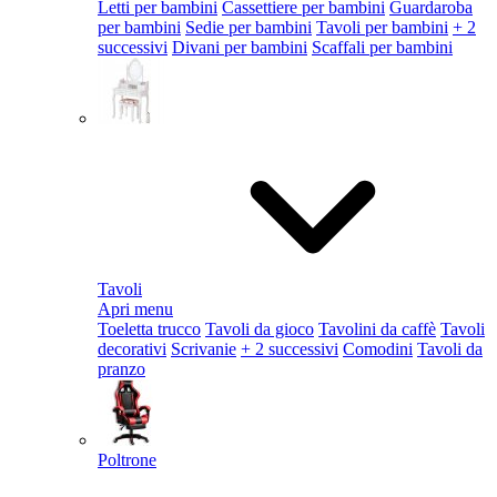
Letti per bambini
Cassettiere per bambini
Guardaroba
per bambini
Sedie per bambini
Tavoli per bambini
+ 2
successivi
Divani per bambini
Scaffali per bambini
Tavoli
Apri menu
Toeletta trucco
Tavoli da gioco
Tavolini da caffè
Tavoli
decorativi
Scrivanie
+ 2 successivi
Comodini
Tavoli da
pranzo
Poltrone