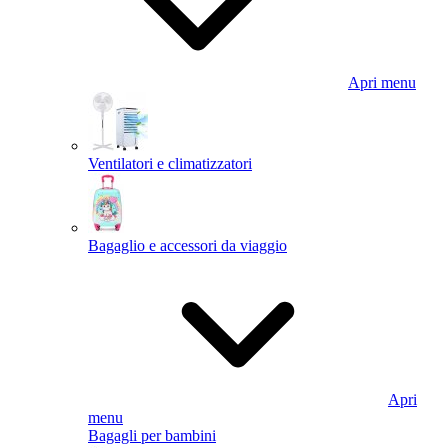
Apri menu
Ventilatori e climatizzatori
Bagaglio e accessori da viaggio
Apri
menu
Bagagli per bambini