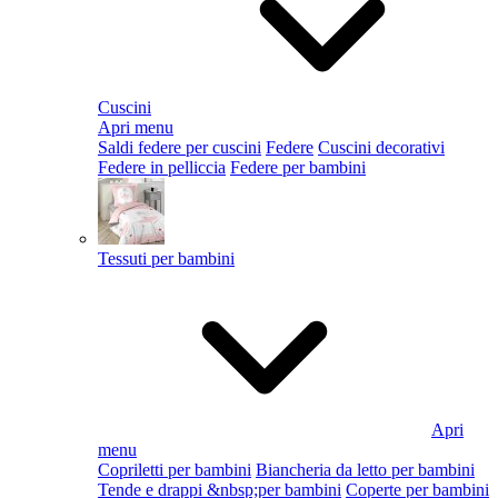
Cuscini
Apri menu
Saldi federe per cuscini
Federe
Cuscini decorativi
Federe in pelliccia
Federe per bambini
Tessuti per bambini
Apri
menu
Copriletti per bambini
Biancheria da letto per bambini
Tende e drappi &nbsp;per bambini
Coperte per bambini