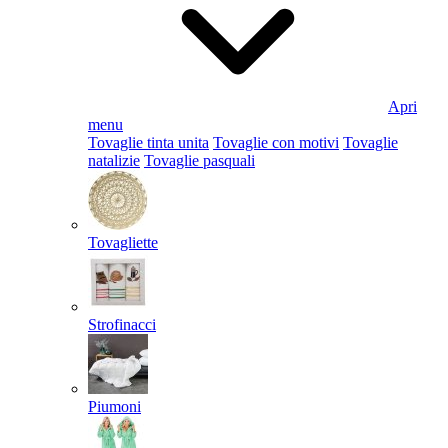
Apri
menu
Tovaglie tinta unita
Tovaglie con motivi
Tovaglie
natalizie
Tovaglie pasquali
Tovagliette
Strofinacci
Piumoni