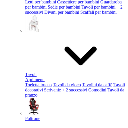
Letti per bambini
Cassettiere per bambini
Guardaroba
per bambini
Sedie per bambini
Tavoli per bambini
+ 2
successivi
Divani per bambini
Scaffali per bambini
Tavoli
Apri menu
Toeletta trucco
Tavoli da gioco
Tavolini da caffè
Tavoli
decorativi
Scrivanie
+ 2 successivi
Comodini
Tavoli da
pranzo
Poltrone