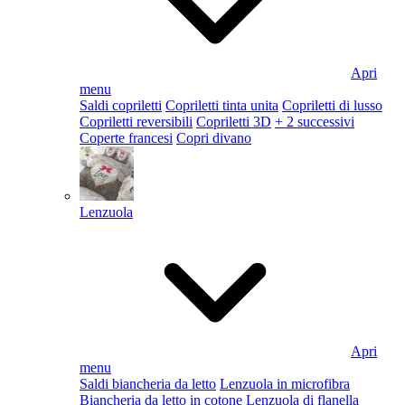
Apri
menu
Saldi copriletti
Copriletti tinta unita
Copriletti di lusso
Copriletti reversibili
Copriletti 3D
+ 2 successivi
Coperte francesi
Copri divano
Lenzuola
Apri
menu
Saldi biancheria da letto
Lenzuola in microfibra
Biancheria da letto in cotone
Lenzuola di flanella