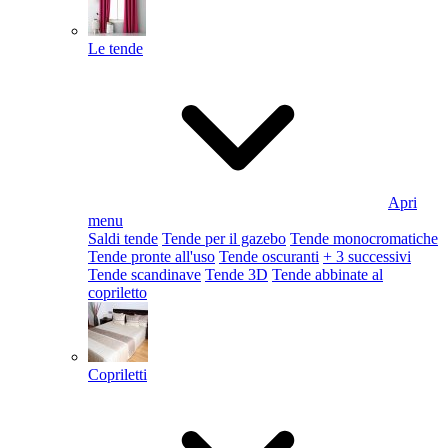
Le tende
Apri
menu
Saldi tende
Tende per il gazebo
Tende monocromatiche
Tende pronte all'uso
Tende oscuranti
+ 3 successivi
Tende scandinave
Tende 3D
Tende abbinate al
copriletto
Copriletti