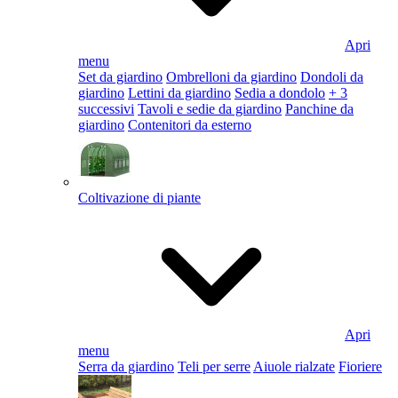
Apri
menu
Set da giardino
Ombrelloni da giardino
Dondoli da
giardino
Lettini da giardino
Sedia a dondolo
+ 3
successivi
Tavoli e sedie da giardino
Panchine da
giardino
Contenitori da esterno
Coltivazione di piante
Apri
menu
Serra da giardino
Teli per serre
Aiuole rialzate
Fioriere