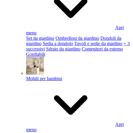
Apri
menu
Set da giardino
Ombrelloni da giardino
Dondoli da
giardino
Sedia a dondolo
Tavoli e sedie da giardino
+ 3
successivi
Sdraio da giardino
Contenitori da esterno
Gonfiabili
Mobili per bambini
Apri
menu