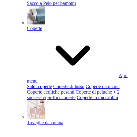
Sacco a Pelo per bambini
Coperte
Apri
menu
Saldi coperte
Coperte di lusso
Coperte da picnic
Coperte acriliche pesanti
Coperte di peluche
+ 2
successivi
Soffici coperte
Coperte in microfibra
Tovaglie da cucina