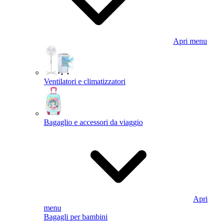
Apri menu
Ventilatori e climatizzatori
Bagaglio e accessori da viaggio
Apri
menu
Bagagli per bambini