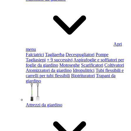
Apri
menu
Falciatrici
Tagliaerba
Decespugliatori
Pompe
Tagliasiepi
+ 9 successivi
Aspirafoglie e soffiatori per
foglie da giardino
Motoseghe
Scarificatori
Coltivatori
Atomizzatori da giardino
Idropulitrici
Tubi flessibili e
carrelli per tubi flessibili
Biotrituratori
Trapani da
giardino
Attrezzi da giardino