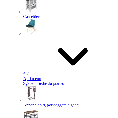
Cassettiere
Sedie
Apri menu
Sgabelli
Sedie da pranzo
Appendiabiti, portaoggetti e ganci