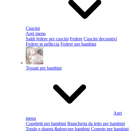
Cuscini
Apri menu
Saldi federe per cuscini
Federe
Cuscini decorativi
Federe in pelliccia
Federe per bambini
Tessuti per bambini
Apri
menu
Copriletti per bambini
Biancheria da letto per bambini
Tende e drappi &nbsp;per bambini
Coperte per bambini