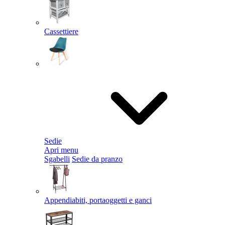
Cassettiere
Sedie
Apri menu
Sgabelli
Sedie da pranzo
Appendiabiti, portaoggetti e ganci