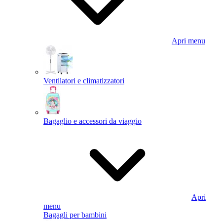
Apri menu
Ventilatori e climatizzatori
Bagaglio e accessori da viaggio
Apri
menu
Bagagli per bambini