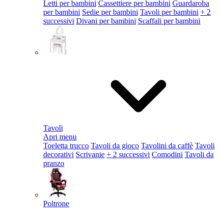
Letti per bambini
Cassettiere per bambini
Guardaroba
per bambini
Sedie per bambini
Tavoli per bambini
+ 2
successivi
Divani per bambini
Scaffali per bambini
Tavoli
Apri menu
Toeletta trucco
Tavoli da gioco
Tavolini da caffè
Tavoli
decorativi
Scrivanie
+ 2 successivi
Comodini
Tavoli da
pranzo
Poltrone