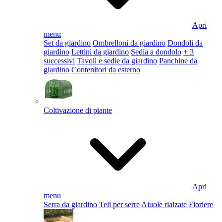
Apri
menu
Set da giardino
Ombrelloni da giardino
Dondoli da
giardino
Lettini da giardino
Sedia a dondolo
+ 3
successivi
Tavoli e sedie da giardino
Panchine da
giardino
Contenitori da esterno
Coltivazione di piante
Apri
menu
Serra da giardino
Teli per serre
Aiuole rialzate
Fioriere