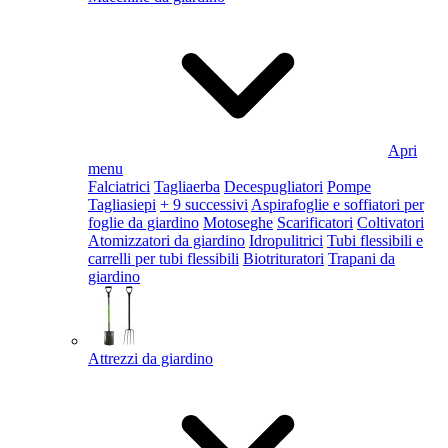
Apri
menu
Falciatrici
Tagliaerba
Decespugliatori
Pompe
Tagliasiepi
+ 9 successivi
Aspirafoglie e soffiatori per
foglie da giardino
Motoseghe
Scarificatori
Coltivatori
Atomizzatori da giardino
Idropulitrici
Tubi flessibili e
carrelli per tubi flessibili
Biotrituratori
Trapani da
giardino
Attrezzi da giardino