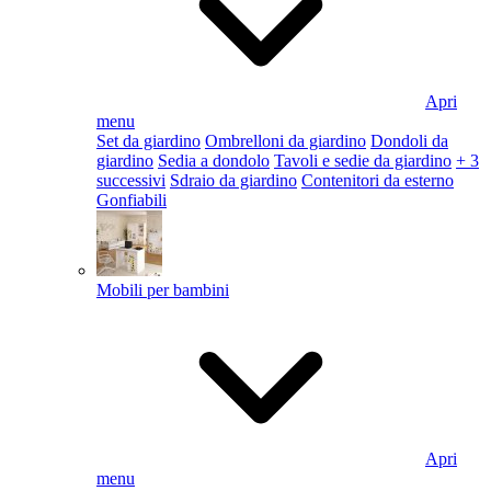
Apri
menu
Set da giardino
Ombrelloni da giardino
Dondoli da
giardino
Sedia a dondolo
Tavoli e sedie da giardino
+ 3
successivi
Sdraio da giardino
Contenitori da esterno
Gonfiabili
Mobili per bambini
Apri
menu