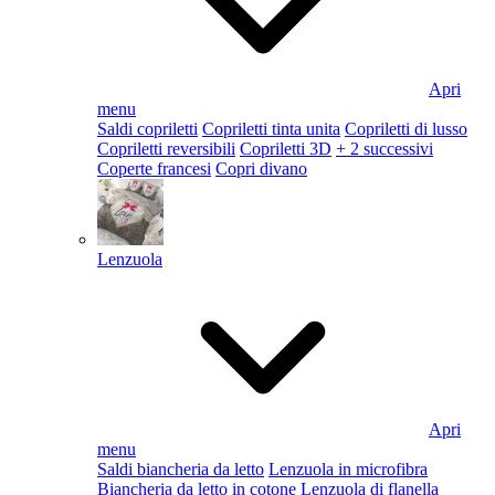
Apri
menu
Saldi copriletti
Copriletti tinta unita
Copriletti di lusso
Copriletti reversibili
Copriletti 3D
+ 2 successivi
Coperte francesi
Copri divano
Lenzuola
Apri
menu
Saldi biancheria da letto
Lenzuola in microfibra
Biancheria da letto in cotone
Lenzuola di flanella