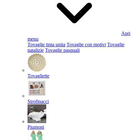
Apri
menu
Tovaglie tinta unita
Tovaglie con motivi
Tovaglie
natalizie
Tovaglie pasquali
Tovagliette
Strofinacci
Piumoni