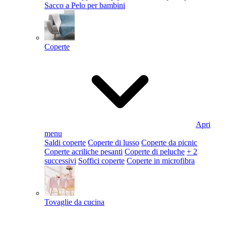
Sacco a Pelo per bambini
Coperte
Apri
menu
Saldi coperte
Coperte di lusso
Coperte da picnic
Coperte acriliche pesanti
Coperte di peluche
+ 2
successivi
Soffici coperte
Coperte in microfibra
Tovaglie da cucina