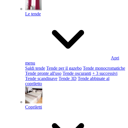
Le tende
Apri
menu
Saldi tende
Tende per il gazebo
Tende monocromatiche
Tende pronte all'uso
Tende oscuranti
+ 3 successivi
Tende scandinave
Tende 3D
Tende abbinate al
copriletto
Copriletti