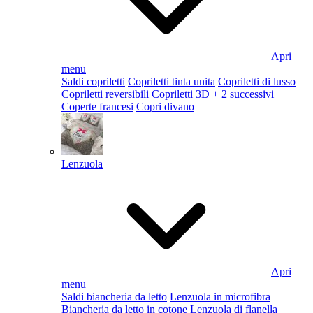
Apri
menu
Saldi copriletti
Copriletti tinta unita
Copriletti di lusso
Copriletti reversibili
Copriletti 3D
+ 2 successivi
Coperte francesi
Copri divano
Lenzuola
Apri
menu
Saldi biancheria da letto
Lenzuola in microfibra
Biancheria da letto in cotone
Lenzuola di flanella