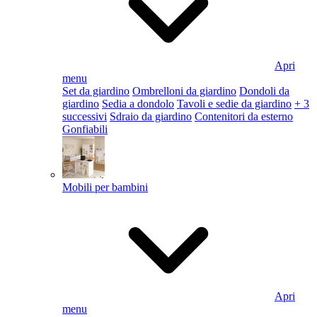
Apri
menu
Set da giardino
Ombrelloni da giardino
Dondoli da
giardino
Sedia a dondolo
Tavoli e sedie da giardino
+ 3
successivi
Sdraio da giardino
Contenitori da esterno
Gonfiabili
Mobili per bambini
Apri
menu