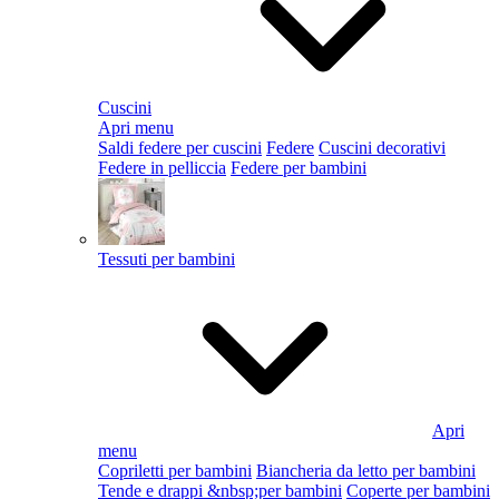
Cuscini
Apri menu
Saldi federe per cuscini
Federe
Cuscini decorativi
Federe in pelliccia
Federe per bambini
Tessuti per bambini
Apri
menu
Copriletti per bambini
Biancheria da letto per bambini
Tende e drappi &nbsp;per bambini
Coperte per bambini