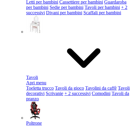
Letti per bambini
Cassettiere per bambini
Guardaroba
per bambini
Sedie per bambini
Tavoli per bambini
+ 2
successivi
Divani per bambini
Scaffali per bambini
Tavoli
Apri menu
Toeletta trucco
Tavoli da gioco
Tavolini da caffè
Tavoli
decorativi
Scrivanie
+ 2 successivi
Comodini
Tavoli da
pranzo
Poltrone