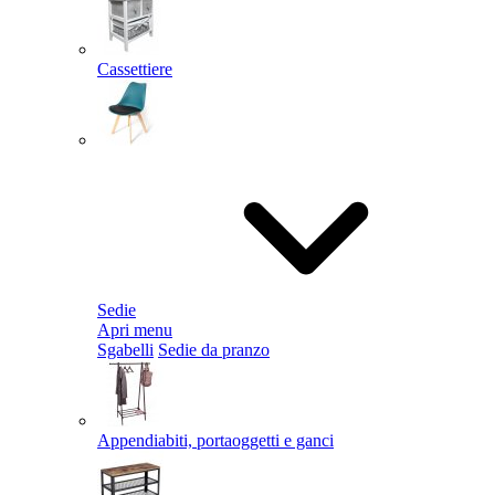
Cassettiere
Sedie
Apri menu
Sgabelli
Sedie da pranzo
Appendiabiti, portaoggetti e ganci