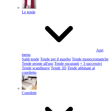
Le tende
Apri
menu
Saldi tende
Tende per il gazebo
Tende monocromatiche
Tende pronte all'uso
Tende oscuranti
+ 3 successivi
Tende scandinave
Tende 3D
Tende abbinate al
copriletto
Copriletti