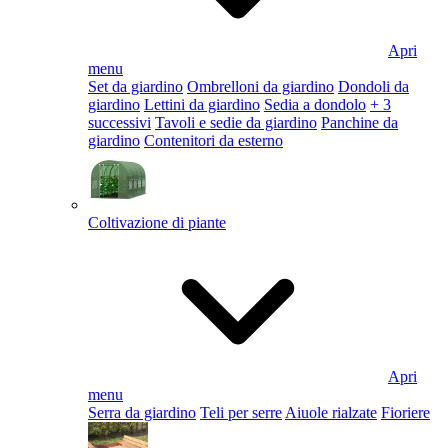
Apri
menu
Set da giardino
Ombrelloni da giardino
Dondoli da
giardino
Lettini da giardino
Sedia a dondolo
+ 3
successivi
Tavoli e sedie da giardino
Panchine da
giardino
Contenitori da esterno
Coltivazione di piante
Apri
menu
Serra da giardino
Teli per serre
Aiuole rialzate
Fioriere