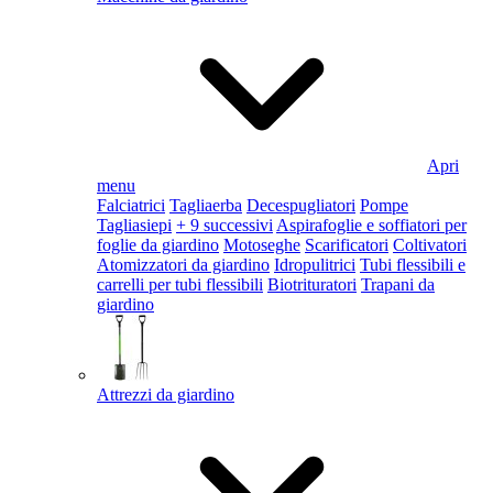
Apri
menu
Falciatrici
Tagliaerba
Decespugliatori
Pompe
Tagliasiepi
+ 9 successivi
Aspirafoglie e soffiatori per
foglie da giardino
Motoseghe
Scarificatori
Coltivatori
Atomizzatori da giardino
Idropulitrici
Tubi flessibili e
carrelli per tubi flessibili
Biotrituratori
Trapani da
giardino
Attrezzi da giardino