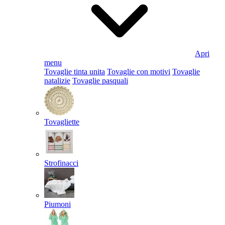
Apri
menu
Tovaglie tinta unita
Tovaglie con motivi
Tovaglie
natalizie
Tovaglie pasquali
Tovagliette
Strofinacci
Piumoni