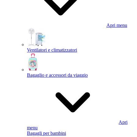
Apri menu
Ventilatori e climatizzatori
Bagaglio e accessori da viaggio
Apri
menu
Bagagli per bambini