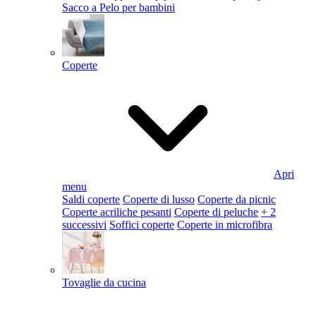
Sacco a Pelo per bambini
Coperte
Apri
menu
Saldi coperte
Coperte di lusso
Coperte da picnic
Coperte acriliche pesanti
Coperte di peluche
+ 2
successivi
Soffici coperte
Coperte in microfibra
Tovaglie da cucina