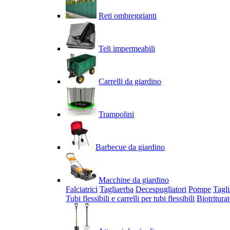
Reti ombreggianti
Teli impermeabili
Carrelli da giardino
Trampolini
Barbecue da giardino
Macchine da giardino
Falciatrici
Tagliaerba
Decespugliatori
Pompe
Tagli
Tubi flessibili e carrelli per tubi flessibili
Biotriturat