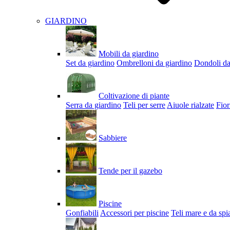
GIARDINO
Mobili da giardino
Set da giardino
Ombrelloni da giardino
Dondoli da
Coltivazione di piante
Serra da giardino
Teli per serre
Aiuole rialzate
Fior
Sabbiere
Tende per il gazebo
Piscine
Gonfiabili
Accessori per piscine
Teli mare e da spi