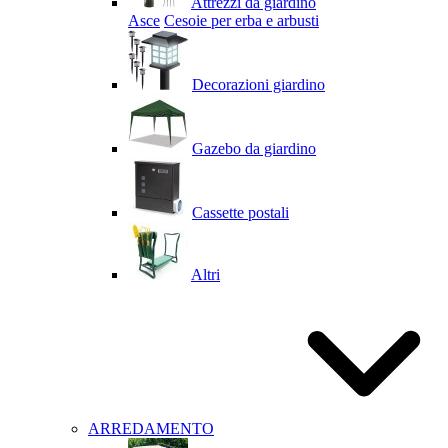
Attrezzi da giardino
Asce
Cesoie per erba e arbusti
Decorazioni giardino
Gazebo da giardino
Cassette postali
Altri
ARREDAMENTO