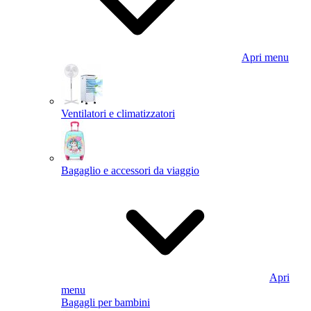
Apri menu
Ventilatori e climatizzatori
Bagaglio e accessori da viaggio
Apri
menu
Bagagli per bambini