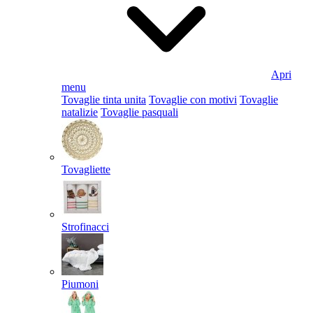
Apri
menu
Tovaglie tinta unita
Tovaglie con motivi
Tovaglie
natalizie
Tovaglie pasquali
Tovagliette
Strofinacci
Piumoni