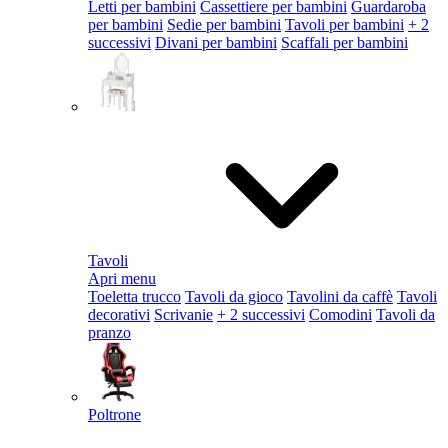
Letti per bambini
Cassettiere per bambini
Guardaroba
per bambini
Sedie per bambini
Tavoli per bambini
+ 2
successivi
Divani per bambini
Scaffali per bambini
Tavoli
Apri menu
Toeletta trucco
Tavoli da gioco
Tavolini da caffè
Tavoli
decorativi
Scrivanie
+ 2 successivi
Comodini
Tavoli da
pranzo
Poltrone