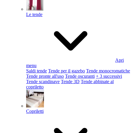
Le tende
Apri
menu
Saldi tende
Tende per il gazebo
Tende monocromatiche
Tende pronte all'uso
Tende oscuranti
+ 3 successivi
Tende scandinave
Tende 3D
Tende abbinate al
copriletto
Copriletti