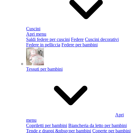
Cuscini
Apri menu
Saldi federe per cuscini
Federe
Cuscini decorativi
Federe in pelliccia
Federe per bambini
Tessuti per bambini
Apri
menu
Copriletti per bambini
Biancheria da letto per bambini
Tende e drappi &nbsp;per bambini
Coperte per bambini