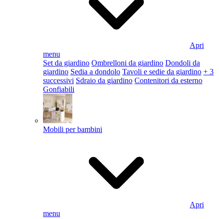
Apri
menu
Set da giardino
Ombrelloni da giardino
Dondoli da
giardino
Sedia a dondolo
Tavoli e sedie da giardino
+ 3
successivi
Sdraio da giardino
Contenitori da esterno
Gonfiabili
Mobili per bambini
Apri
menu