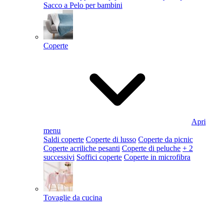
Sacco a Pelo per bambini
Coperte
Apri
menu
Saldi coperte
Coperte di lusso
Coperte da picnic
Coperte acriliche pesanti
Coperte di peluche
+ 2
successivi
Soffici coperte
Coperte in microfibra
Tovaglie da cucina