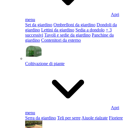
Apri
menu
Set da giardino
Ombrelloni da giardino
Dondoli da
giardino
Lettini da giardino
Sedia a dondolo
+ 3
successivi
Tavoli e sedie da giardino
Panchine da
giardino
Contenitori da esterno
Coltivazione di piante
Apri
menu
Serra da giardino
Teli per serre
Aiuole rialzate
Fioriere