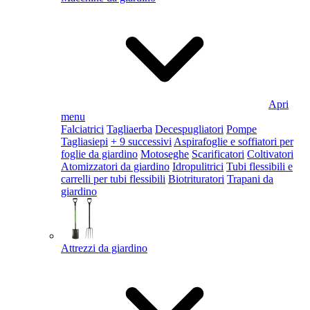
Apri
menu
Falciatrici
Tagliaerba
Decespugliatori
Pompe
Tagliasiepi
+ 9 successivi
Aspirafoglie e soffiatori per
foglie da giardino
Motoseghe
Scarificatori
Coltivatori
Atomizzatori da giardino
Idropulitrici
Tubi flessibili e
carrelli per tubi flessibili
Biotrituratori
Trapani da
giardino
Attrezzi da giardino