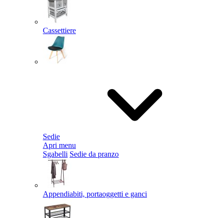
Cassettiere
Sedie
Apri menu
Sgabelli
Sedie da pranzo
Appendiabiti, portaoggetti e ganci