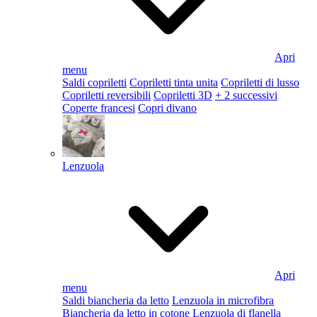
Apri
menu
Saldi copriletti
Copriletti tinta unita
Copriletti di lusso
Copriletti reversibili
Copriletti 3D
+ 2 successivi
Coperte francesi
Copri divano
Lenzuola
Apri
menu
Saldi biancheria da letto
Lenzuola in microfibra
Biancheria da letto in cotone
Lenzuola di flanella