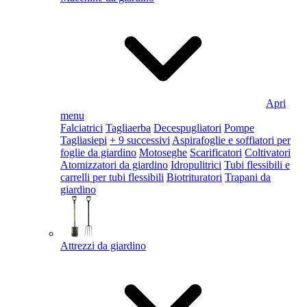
Apri
menu
Falciatrici
Tagliaerba
Decespugliatori
Pompe
Tagliasiepi
+ 9 successivi
Aspirafoglie e soffiatori per
foglie da giardino
Motoseghe
Scarificatori
Coltivatori
Atomizzatori da giardino
Idropulitrici
Tubi flessibili e
carrelli per tubi flessibili
Biotrituratori
Trapani da
giardino
Attrezzi da giardino