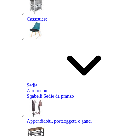
Cassettiere
Sedie
Apri menu
Sgabelli
Sedie da pranzo
Appendiabiti, portaoggetti e ganci