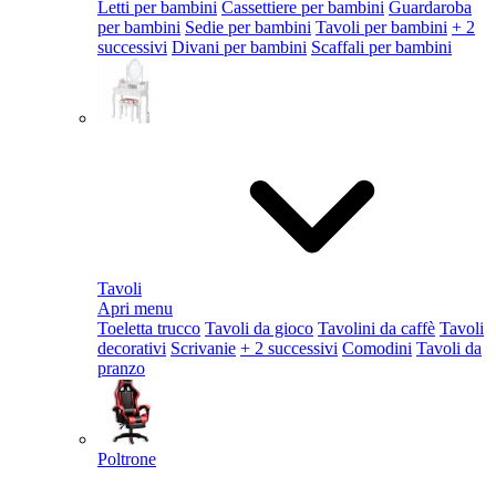
Letti per bambini
Cassettiere per bambini
Guardaroba
per bambini
Sedie per bambini
Tavoli per bambini
+ 2
successivi
Divani per bambini
Scaffali per bambini
Tavoli
Apri menu
Toeletta trucco
Tavoli da gioco
Tavolini da caffè
Tavoli
decorativi
Scrivanie
+ 2 successivi
Comodini
Tavoli da
pranzo
Poltrone