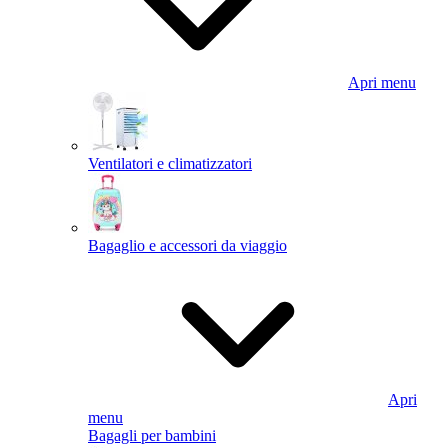
Apri menu
Ventilatori e climatizzatori
Bagaglio e accessori da viaggio
Apri
menu
Bagagli per bambini