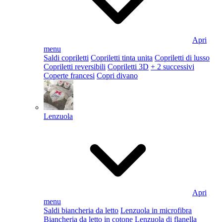
Apri
menu
Saldi copriletti
Copriletti tinta unita
Copriletti di lusso
Copriletti reversibili
Copriletti 3D
+ 2 successivi
Coperte francesi
Copri divano
Lenzuola
Apri
menu
Saldi biancheria da letto
Lenzuola in microfibra
Biancheria da letto in cotone
Lenzuola di flanella