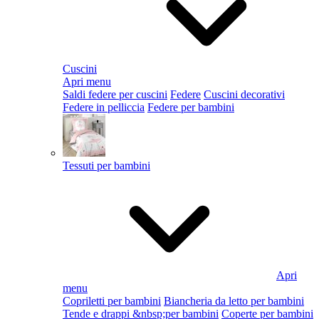
Cuscini
Apri menu
Saldi federe per cuscini
Federe
Cuscini decorativi
Federe in pelliccia
Federe per bambini
Tessuti per bambini
Apri
menu
Copriletti per bambini
Biancheria da letto per bambini
Tende e drappi &nbsp;per bambini
Coperte per bambini