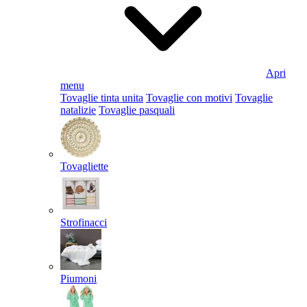
Apri
menu
Tovaglie tinta unita
Tovaglie con motivi
Tovaglie
natalizie
Tovaglie pasquali
Tovagliette
Strofinacci
Piumoni