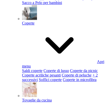
Sacco a Pelo per bambini
Coperte
Apri
menu
Saldi coperte
Coperte di lusso
Coperte da picnic
Coperte acriliche pesanti
Coperte di peluche
+ 2
successivi
Soffici coperte
Coperte in microfibra
Tovaglie da cucina