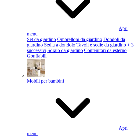
Apri
menu
Set da giardino
Ombrelloni da giardino
Dondoli da
giardino
Sedia a dondolo
Tavoli e sedie da giardino
+ 3
successivi
Sdraio da giardino
Contenitori da esterno
Gonfiabili
Mobili per bambini
Apri
menu