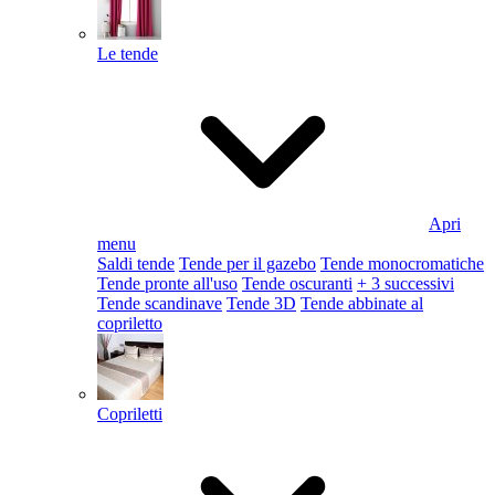
Le tende
Apri
menu
Saldi tende
Tende per il gazebo
Tende monocromatiche
Tende pronte all'uso
Tende oscuranti
+ 3 successivi
Tende scandinave
Tende 3D
Tende abbinate al
copriletto
Copriletti