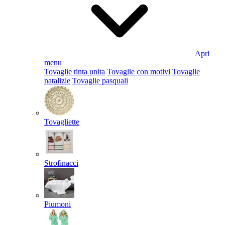
Apri
menu
Tovaglie tinta unita
Tovaglie con motivi
Tovaglie
natalizie
Tovaglie pasquali
Tovagliette
Strofinacci
Piumoni