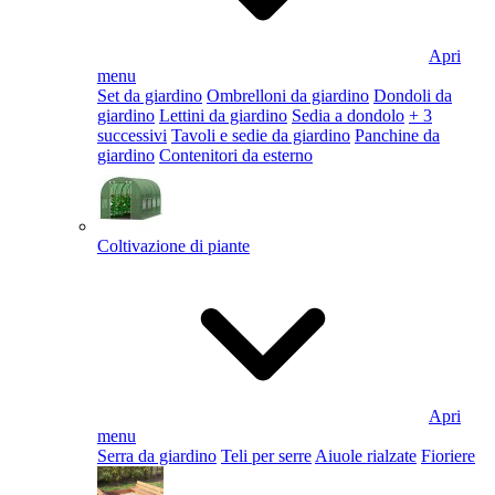
Apri
menu
Set da giardino
Ombrelloni da giardino
Dondoli da
giardino
Lettini da giardino
Sedia a dondolo
+ 3
successivi
Tavoli e sedie da giardino
Panchine da
giardino
Contenitori da esterno
Coltivazione di piante
Apri
menu
Serra da giardino
Teli per serre
Aiuole rialzate
Fioriere