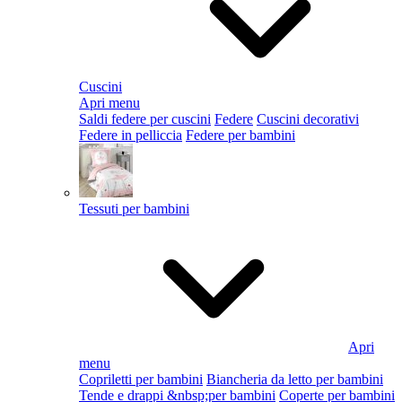
Cuscini
Apri menu
Saldi federe per cuscini
Federe
Cuscini decorativi
Federe in pelliccia
Federe per bambini
Tessuti per bambini
Apri
menu
Copriletti per bambini
Biancheria da letto per bambini
Tende e drappi &nbsp;per bambini
Coperte per bambini