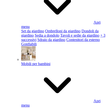
Apri
menu
Set da giardino
Ombrelloni da giardino
Dondoli da
giardino
Sedia a dondolo
Tavoli e sedie da giardino
+ 3
successivi
Sdraio da giardino
Contenitori da esterno
Gonfiabili
Mobili per bambini
Apri
menu