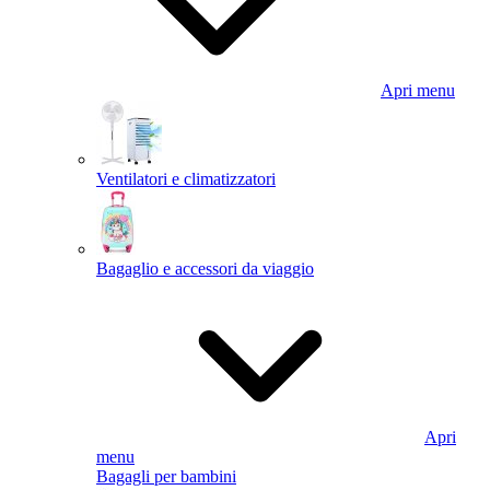
Apri menu
Ventilatori e climatizzatori
Bagaglio e accessori da viaggio
Apri
menu
Bagagli per bambini