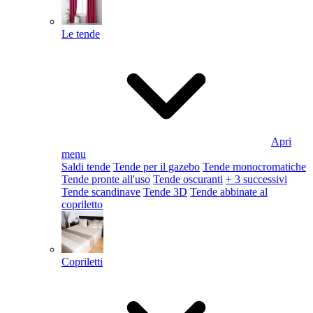
Le tende
Apri
menu
Saldi tende
Tende per il gazebo
Tende monocromatiche
Tende pronte all'uso
Tende oscuranti
+ 3 successivi
Tende scandinave
Tende 3D
Tende abbinate al
copriletto
Copriletti