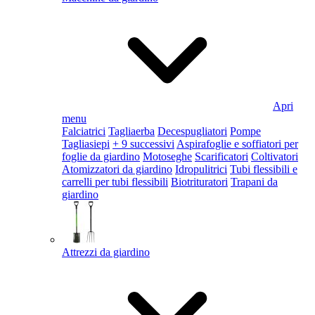
Apri
menu
Falciatrici
Tagliaerba
Decespugliatori
Pompe
Tagliasiepi
+ 9 successivi
Aspirafoglie e soffiatori per
foglie da giardino
Motoseghe
Scarificatori
Coltivatori
Atomizzatori da giardino
Idropulitrici
Tubi flessibili e
carrelli per tubi flessibili
Biotrituratori
Trapani da
giardino
Attrezzi da giardino