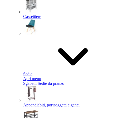
Cassettiere
Sedie
Apri menu
Sgabelli
Sedie da pranzo
Appendiabiti, portaoggetti e ganci