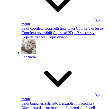
Apri
menu
Saldi copriletti
Copriletti tinta unita
Copriletti di lusso
Copriletti reversibili
Copriletti 3D
+ 2 successivi
Coperte francesi
Copri divano
Lenzuola
Apri
menu
Saldi biancheria da letto
Lenzuola in microfibra
Biancheria da letto in cotone
Lenzuola di flanella