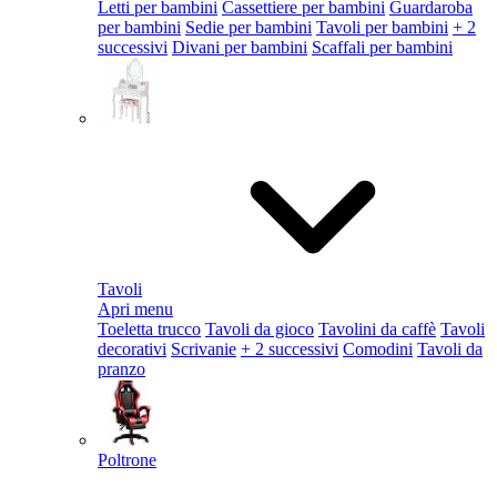
Letti per bambini
Cassettiere per bambini
Guardaroba
per bambini
Sedie per bambini
Tavoli per bambini
+ 2
successivi
Divani per bambini
Scaffali per bambini
Tavoli
Apri menu
Toeletta trucco
Tavoli da gioco
Tavolini da caffè
Tavoli
decorativi
Scrivanie
+ 2 successivi
Comodini
Tavoli da
pranzo
Poltrone