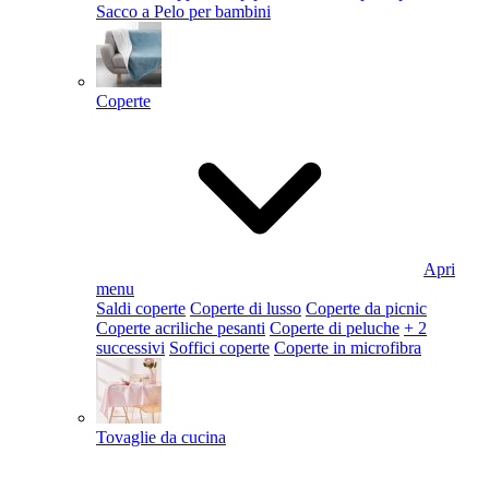
Sacco a Pelo per bambini
Coperte
Apri
menu
Saldi coperte
Coperte di lusso
Coperte da picnic
Coperte acriliche pesanti
Coperte di peluche
+ 2
successivi
Soffici coperte
Coperte in microfibra
Tovaglie da cucina