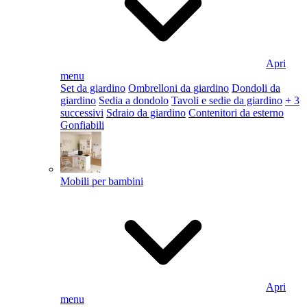
Apri
menu
Set da giardino
Ombrelloni da giardino
Dondoli da
giardino
Sedia a dondolo
Tavoli e sedie da giardino
+ 3
successivi
Sdraio da giardino
Contenitori da esterno
Gonfiabili
Mobili per bambini
Apri
menu