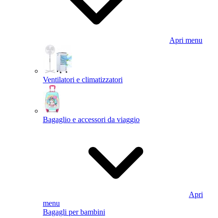
Apri menu
Ventilatori e climatizzatori
Bagaglio e accessori da viaggio
Apri
menu
Bagagli per bambini