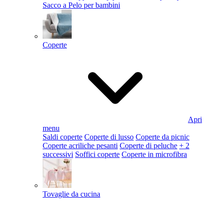
Sacco a Pelo per bambini
Coperte
Apri
menu
Saldi coperte
Coperte di lusso
Coperte da picnic
Coperte acriliche pesanti
Coperte di peluche
+ 2
successivi
Soffici coperte
Coperte in microfibra
Tovaglie da cucina