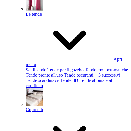
Le tende
Apri
menu
Saldi tende
Tende per il gazebo
Tende monocromatiche
Tende pronte all'uso
Tende oscuranti
+ 3 successivi
Tende scandinave
Tende 3D
Tende abbinate al
copriletto
Copriletti