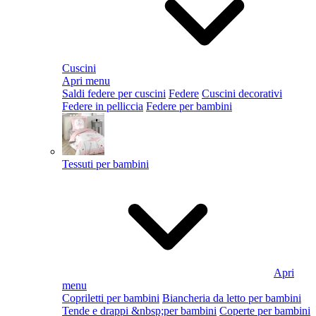
Cuscini
Apri menu
Saldi federe per cuscini
Federe
Cuscini decorativi
Federe in pelliccia
Federe per bambini
Tessuti per bambini
Apri
menu
Copriletti per bambini
Biancheria da letto per bambini
Tende e drappi &nbsp;per bambini
Coperte per bambini