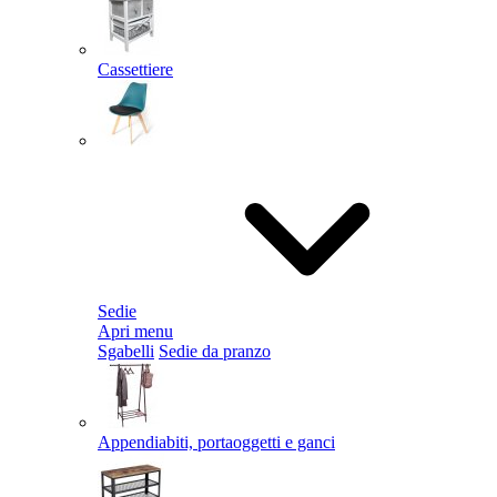
Cassettiere
Sedie
Apri menu
Sgabelli
Sedie da pranzo
Appendiabiti, portaoggetti e ganci