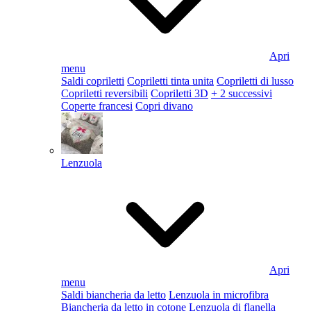
Apri
menu
Saldi copriletti
Copriletti tinta unita
Copriletti di lusso
Copriletti reversibili
Copriletti 3D
+ 2 successivi
Coperte francesi
Copri divano
Lenzuola
Apri
menu
Saldi biancheria da letto
Lenzuola in microfibra
Biancheria da letto in cotone
Lenzuola di flanella