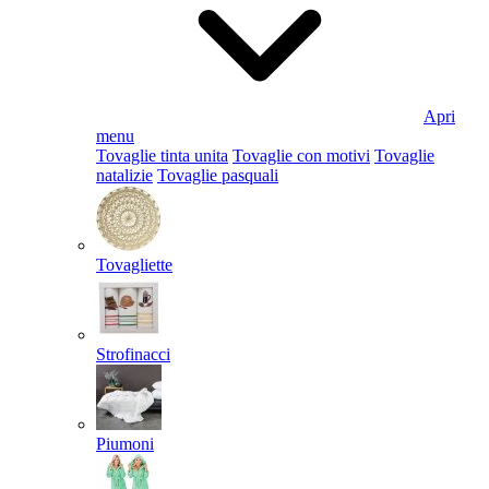
Apri
menu
Tovaglie tinta unita
Tovaglie con motivi
Tovaglie
natalizie
Tovaglie pasquali
Tovagliette
Strofinacci
Piumoni