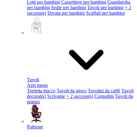
Letti per bambini
Cassettiere per bambini
Guardaroba
per bambini
Sedie per bambini
Tavoli per bambini
+ 2
successivi
Divani per bambini
Scaffali per bambini
Tavoli
Apri menu
Toeletta trucco
Tavoli da gioco
Tavolini da caffè
Tavoli
decorativi
Scrivanie
+ 2 successivi
Comodini
Tavoli da
pranzo
Poltrone