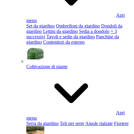
Apri
menu
Set da giardino
Ombrelloni da giardino
Dondoli da
giardino
Lettini da giardino
Sedia a dondolo
+ 3
successivi
Tavoli e sedie da giardino
Panchine da
giardino
Contenitori da esterno
Coltivazione di piante
Apri
menu
Serra da giardino
Teli per serre
Aiuole rialzate
Fioriere