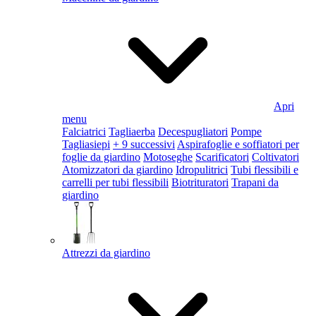
Apri
menu
Falciatrici
Tagliaerba
Decespugliatori
Pompe
Tagliasiepi
+ 9 successivi
Aspirafoglie e soffiatori per
foglie da giardino
Motoseghe
Scarificatori
Coltivatori
Atomizzatori da giardino
Idropulitrici
Tubi flessibili e
carrelli per tubi flessibili
Biotrituratori
Trapani da
giardino
Attrezzi da giardino