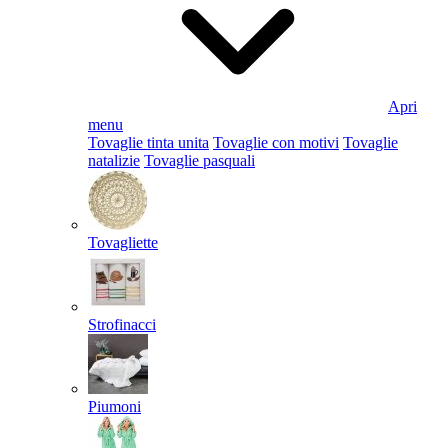
Apri
menu
Tovaglie tinta unita
Tovaglie con motivi
Tovaglie
natalizie
Tovaglie pasquali
Tovagliette
Strofinacci
Piumoni