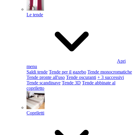
Le tende
Apri
menu
Saldi tende
Tende per il gazebo
Tende monocromatiche
Tende pronte all'uso
Tende oscuranti
+ 3 successivi
Tende scandinave
Tende 3D
Tende abbinate al
copriletto
Copriletti