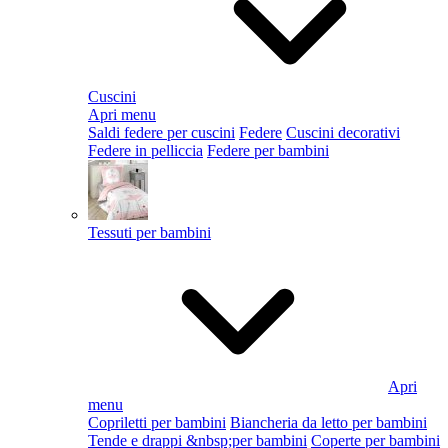
Cuscini
Apri menu
Saldi federe per cuscini
Federe
Cuscini decorativi
Federe in pelliccia
Federe per bambini
Tessuti per bambini
Apri
menu
Copriletti per bambini
Biancheria da letto per bambini
Tende e drappi &nbsp;per bambini
Coperte per bambini