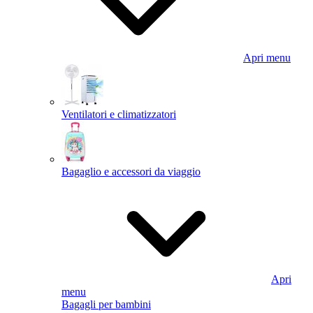
Apri menu
Ventilatori e climatizzatori
Bagaglio e accessori da viaggio
Apri
menu
Bagagli per bambini