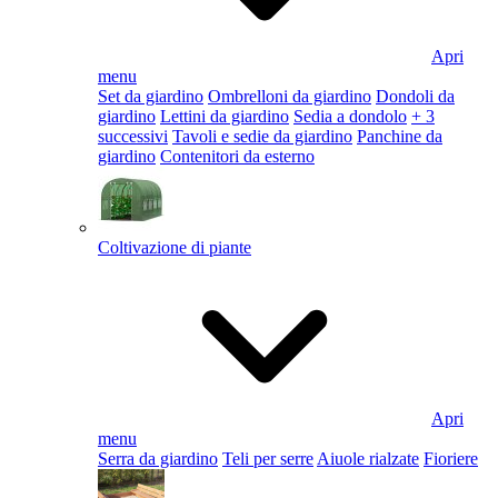
Apri
menu
Set da giardino
Ombrelloni da giardino
Dondoli da
giardino
Lettini da giardino
Sedia a dondolo
+ 3
successivi
Tavoli e sedie da giardino
Panchine da
giardino
Contenitori da esterno
Coltivazione di piante
Apri
menu
Serra da giardino
Teli per serre
Aiuole rialzate
Fioriere