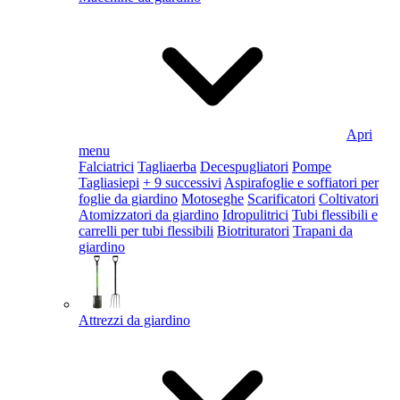
Apri
menu
Falciatrici
Tagliaerba
Decespugliatori
Pompe
Tagliasiepi
+ 9 successivi
Aspirafoglie e soffiatori per
foglie da giardino
Motoseghe
Scarificatori
Coltivatori
Atomizzatori da giardino
Idropulitrici
Tubi flessibili e
carrelli per tubi flessibili
Biotrituratori
Trapani da
giardino
Attrezzi da giardino