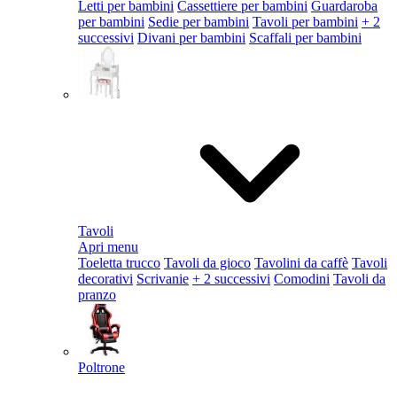
Letti per bambini
Cassettiere per bambini
Guardaroba
per bambini
Sedie per bambini
Tavoli per bambini
+ 2
successivi
Divani per bambini
Scaffali per bambini
Tavoli
Apri menu
Toeletta trucco
Tavoli da gioco
Tavolini da caffè
Tavoli
decorativi
Scrivanie
+ 2 successivi
Comodini
Tavoli da
pranzo
Poltrone