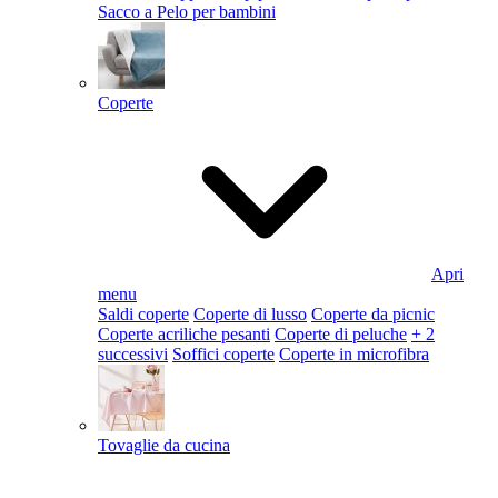
Sacco a Pelo per bambini
Coperte
Apri
menu
Saldi coperte
Coperte di lusso
Coperte da picnic
Coperte acriliche pesanti
Coperte di peluche
+ 2
successivi
Soffici coperte
Coperte in microfibra
Tovaglie da cucina