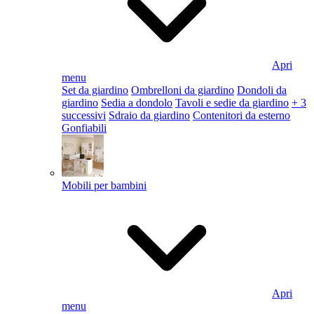
Apri
menu
Set da giardino
Ombrelloni da giardino
Dondoli da
giardino
Sedia a dondolo
Tavoli e sedie da giardino
+ 3
successivi
Sdraio da giardino
Contenitori da esterno
Gonfiabili
Mobili per bambini
Apri
menu