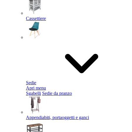
Cassettiere
Sedie
Apri menu
Sgabelli
Sedie da pranzo
Appendiabiti, portaoggetti e ganci