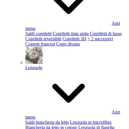
Apri
menu
Saldi copriletti
Copriletti tinta unita
Copriletti di lusso
Copriletti reversibili
Copriletti 3D
+ 2 successivi
Coperte francesi
Copri divano
Lenzuola
Apri
menu
Saldi biancheria da letto
Lenzuola in microfibra
Biancheria da letto in cotone
Lenzuola di flanella