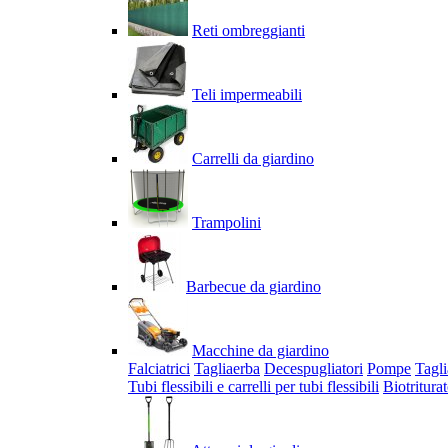
Reti ombreggianti
Teli impermeabili
Carrelli da giardino
Trampolini
Barbecue da giardino
Macchine da giardino
Falciatrici
Tagliaerba
Decespugliatori
Pompe
Tagli
Tubi flessibili e carrelli per tubi flessibili
Biotriturat