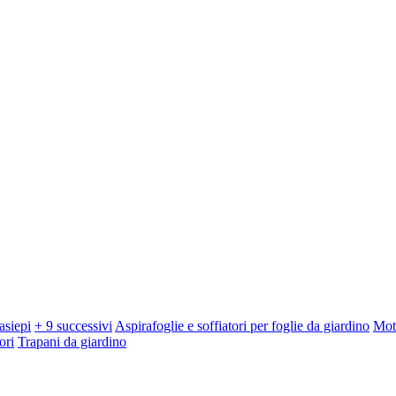
asiepi
+ 9 successivi
Aspirafoglie e soffiatori per foglie da giardino
Mot
ori
Trapani da giardino