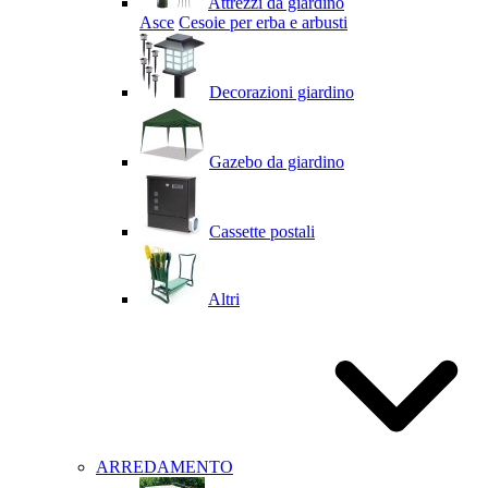
Attrezzi da giardino
Asce
Cesoie per erba e arbusti
Decorazioni giardino
Gazebo da giardino
Cassette postali
Altri
ARREDAMENTO