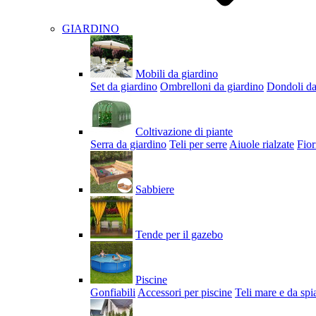
GIARDINO
Mobili da giardino
Set da giardino
Ombrelloni da giardino
Dondoli da
Coltivazione di piante
Serra da giardino
Teli per serre
Aiuole rialzate
Fior
Sabbiere
Tende per il gazebo
Piscine
Gonfiabili
Accessori per piscine
Teli mare e da spi