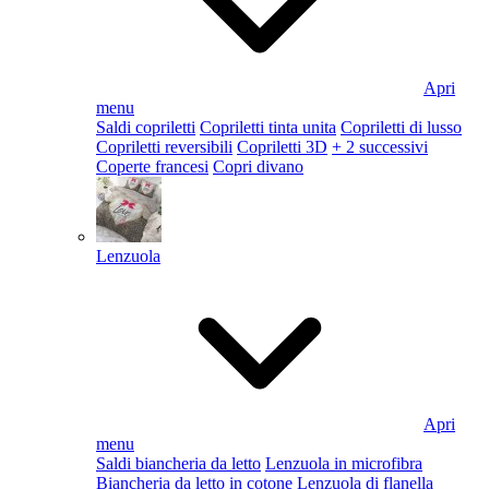
Apri
menu
Saldi copriletti
Copriletti tinta unita
Copriletti di lusso
Copriletti reversibili
Copriletti 3D
+ 2 successivi
Coperte francesi
Copri divano
Lenzuola
Apri
menu
Saldi biancheria da letto
Lenzuola in microfibra
Biancheria da letto in cotone
Lenzuola di flanella