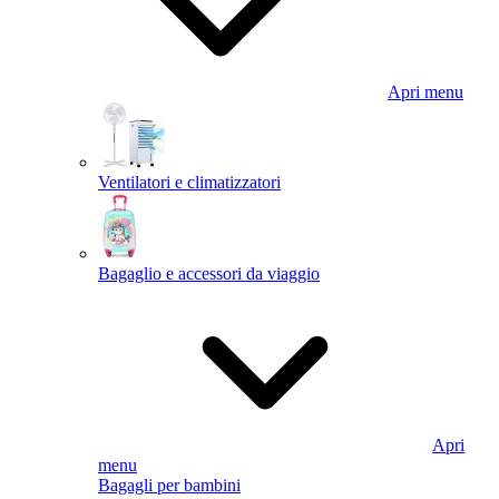
Apri menu
Ventilatori e climatizzatori
Bagaglio e accessori da viaggio
Apri
menu
Bagagli per bambini