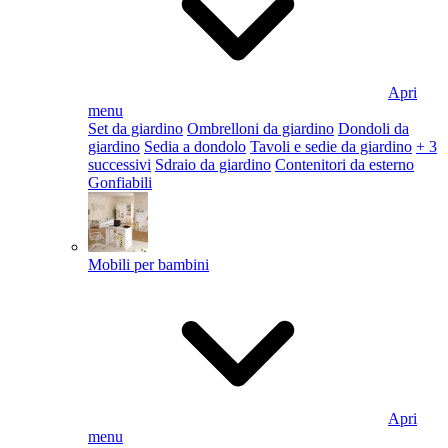
Apri
menu
Set da giardino
Ombrelloni da giardino
Dondoli da
giardino
Sedia a dondolo
Tavoli e sedie da giardino
+ 3
successivi
Sdraio da giardino
Contenitori da esterno
Gonfiabili
Mobili per bambini
Apri
menu