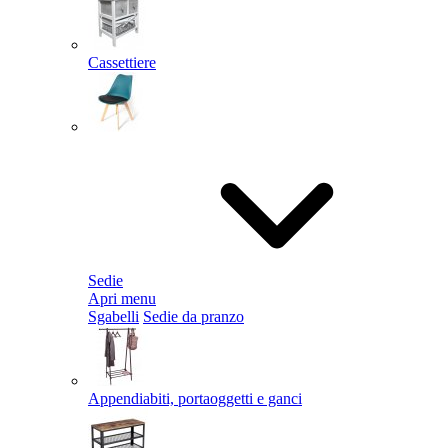
Cassettiere
Sedie
Apri menu
Sgabelli
Sedie da pranzo
Appendiabiti, portaoggetti e ganci