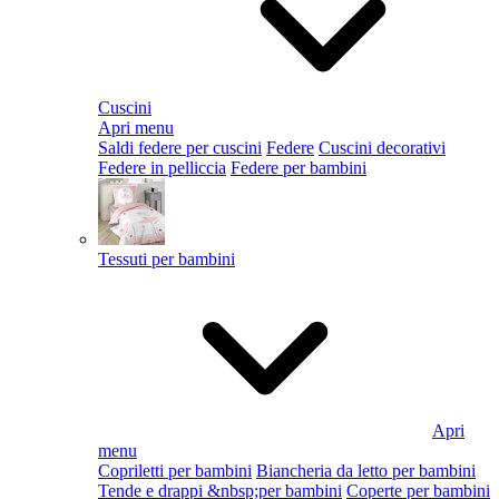
Cuscini
Apri menu
Saldi federe per cuscini
Federe
Cuscini decorativi
Federe in pelliccia
Federe per bambini
Tessuti per bambini
Apri
menu
Copriletti per bambini
Biancheria da letto per bambini
Tende e drappi &nbsp;per bambini
Coperte per bambini