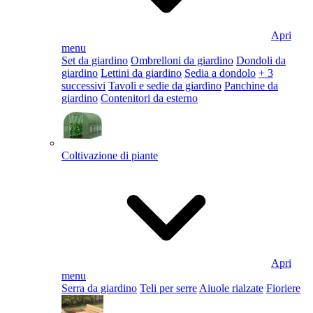
Apri
menu
Set da giardino
Ombrelloni da giardino
Dondoli da
giardino
Lettini da giardino
Sedia a dondolo
+ 3
successivi
Tavoli e sedie da giardino
Panchine da
giardino
Contenitori da esterno
Coltivazione di piante
Apri
menu
Serra da giardino
Teli per serre
Aiuole rialzate
Fioriere