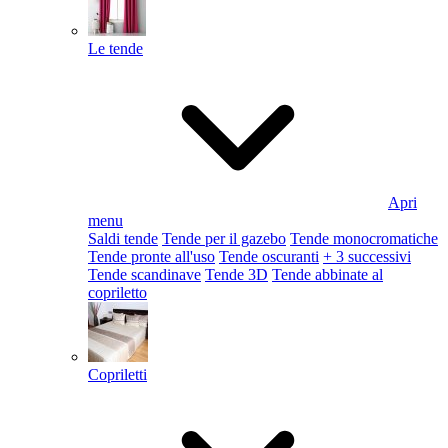
Le tende
Apri
menu
Saldi tende
Tende per il gazebo
Tende monocromatiche
Tende pronte all'uso
Tende oscuranti
+ 3 successivi
Tende scandinave
Tende 3D
Tende abbinate al
copriletto
Copriletti