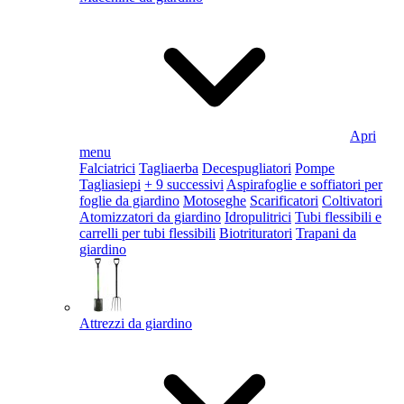
Apri
menu
Falciatrici
Tagliaerba
Decespugliatori
Pompe
Tagliasiepi
+ 9 successivi
Aspirafoglie e soffiatori per
foglie da giardino
Motoseghe
Scarificatori
Coltivatori
Atomizzatori da giardino
Idropulitrici
Tubi flessibili e
carrelli per tubi flessibili
Biotrituratori
Trapani da
giardino
Attrezzi da giardino