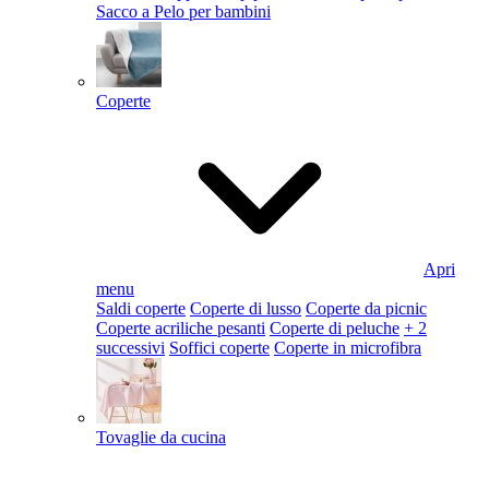
Sacco a Pelo per bambini
Coperte
Apri
menu
Saldi coperte
Coperte di lusso
Coperte da picnic
Coperte acriliche pesanti
Coperte di peluche
+ 2
successivi
Soffici coperte
Coperte in microfibra
Tovaglie da cucina