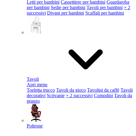
Letti per bambini
Cassettiere per bambini
Guardaroba
per bambini
Sedie per bambini
Tavoli per bambini
+ 2
successivi
Divani per bambini
Scaffali per bambini
Tavoli
Apri menu
Toeletta trucco
Tavoli da gioco
Tavolini da caffè
Tavoli
decorativi
Scrivanie
+ 2 successivi
Comodini
Tavoli da
pranzo
Poltrone