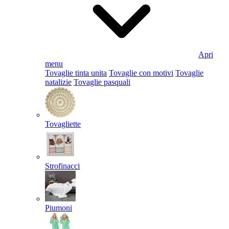
Apri
menu
Tovaglie tinta unita
Tovaglie con motivi
Tovaglie
natalizie
Tovaglie pasquali
Tovagliette
Strofinacci
Piumoni