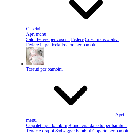
Cuscini
Apri menu
Saldi federe per cuscini
Federe
Cuscini decorativi
Federe in pelliccia
Federe per bambini
Tessuti per bambini
Apri
menu
Copriletti per bambini
Biancheria da letto per bambini
Tende e drappi &nbsp;per bambini
Coperte per bambini