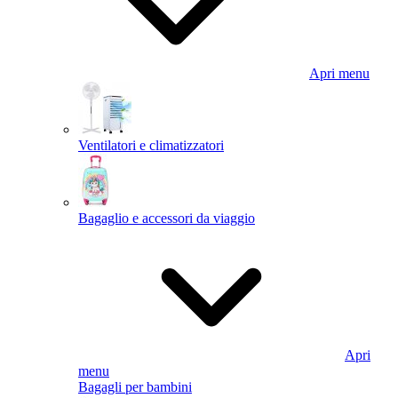
Apri menu
Ventilatori e climatizzatori
Bagaglio e accessori da viaggio
Apri
menu
Bagagli per bambini