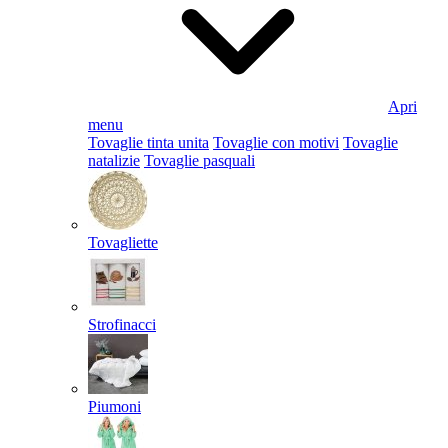
Apri
menu
Tovaglie tinta unita
Tovaglie con motivi
Tovaglie
natalizie
Tovaglie pasquali
Tovagliette
Strofinacci
Piumoni