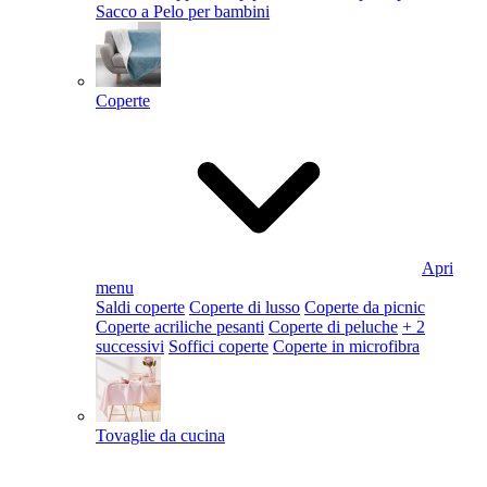
Sacco a Pelo per bambini
Coperte
Apri
menu
Saldi coperte
Coperte di lusso
Coperte da picnic
Coperte acriliche pesanti
Coperte di peluche
+ 2
successivi
Soffici coperte
Coperte in microfibra
Tovaglie da cucina