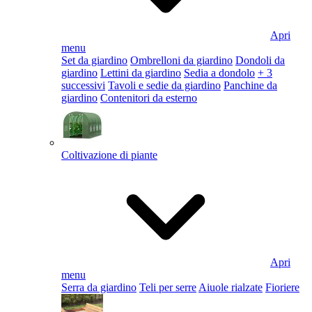
Apri
menu
Set da giardino
Ombrelloni da giardino
Dondoli da
giardino
Lettini da giardino
Sedia a dondolo
+ 3
successivi
Tavoli e sedie da giardino
Panchine da
giardino
Contenitori da esterno
Coltivazione di piante
Apri
menu
Serra da giardino
Teli per serre
Aiuole rialzate
Fioriere