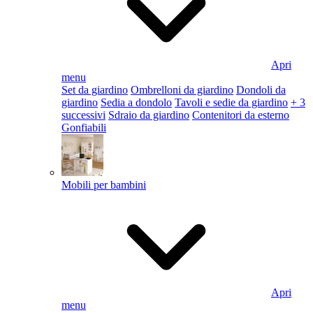
Apri
menu
Set da giardino
Ombrelloni da giardino
Dondoli da
giardino
Sedia a dondolo
Tavoli e sedie da giardino
+ 3
successivi
Sdraio da giardino
Contenitori da esterno
Gonfiabili
Mobili per bambini
Apri
menu