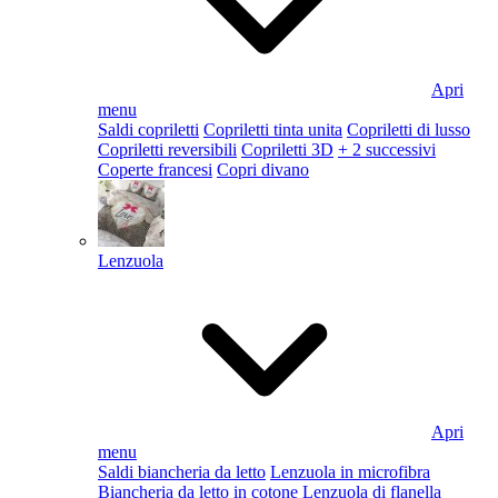
Apri
menu
Saldi copriletti
Copriletti tinta unita
Copriletti di lusso
Copriletti reversibili
Copriletti 3D
+ 2 successivi
Coperte francesi
Copri divano
Lenzuola
Apri
menu
Saldi biancheria da letto
Lenzuola in microfibra
Biancheria da letto in cotone
Lenzuola di flanella