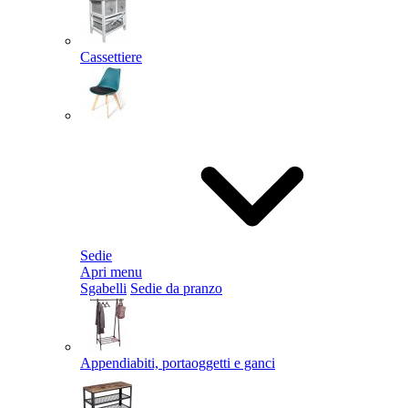
Cassettiere
Sedie
Apri menu
Sgabelli
Sedie da pranzo
Appendiabiti, portaoggetti e ganci