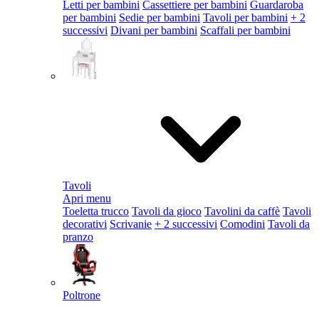
Letti per bambini
Cassettiere per bambini
Guardaroba
per bambini
Sedie per bambini
Tavoli per bambini
+ 2
successivi
Divani per bambini
Scaffali per bambini
Tavoli
Apri menu
Toeletta trucco
Tavoli da gioco
Tavolini da caffè
Tavoli
decorativi
Scrivanie
+ 2 successivi
Comodini
Tavoli da
pranzo
Poltrone