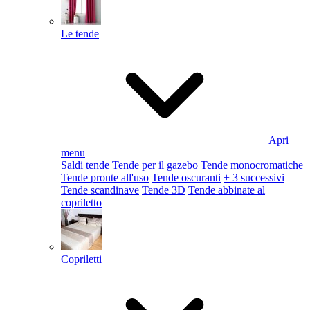
Le tende
Apri
menu
Saldi tende
Tende per il gazebo
Tende monocromatiche
Tende pronte all'uso
Tende oscuranti
+ 3 successivi
Tende scandinave
Tende 3D
Tende abbinate al
copriletto
Copriletti