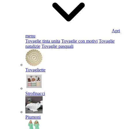
Apri
menu
Tovaglie tinta unita
Tovaglie con motivi
Tovaglie
natalizie
Tovaglie pasquali
Tovagliette
Strofinacci
Piumoni