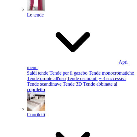
Le tende
Apri
menu
Saldi tende
Tende per il gazebo
Tende monocromatiche
Tende pronte all'uso
Tende oscuranti
+ 3 successivi
Tende scandinave
Tende 3D
Tende abbinate al
copriletto
Copriletti