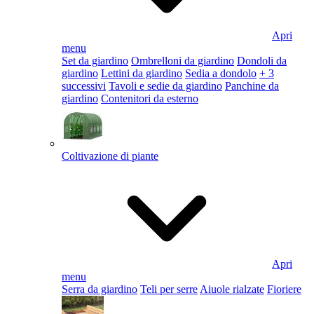
Apri
menu
Set da giardino
Ombrelloni da giardino
Dondoli da
giardino
Lettini da giardino
Sedia a dondolo
+ 3
successivi
Tavoli e sedie da giardino
Panchine da
giardino
Contenitori da esterno
Coltivazione di piante
Apri
menu
Serra da giardino
Teli per serre
Aiuole rialzate
Fioriere