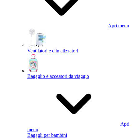
Apri menu
Ventilatori e climatizzatori
Bagaglio e accessori da viaggio
Apri
menu
Bagagli per bambini