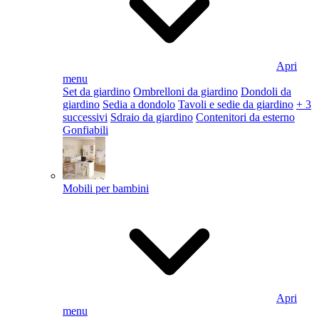
Apri
menu
Set da giardino
Ombrelloni da giardino
Dondoli da
giardino
Sedia a dondolo
Tavoli e sedie da giardino
+ 3
successivi
Sdraio da giardino
Contenitori da esterno
Gonfiabili
Mobili per bambini
Apri
menu