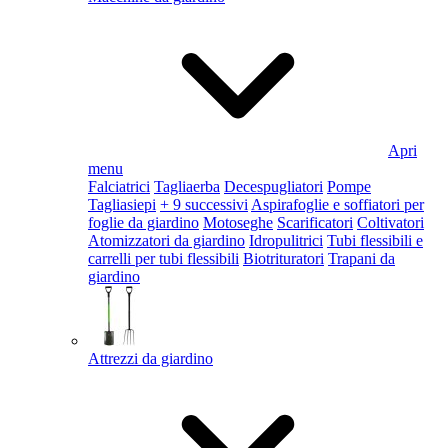
Apri
menu
Falciatrici
Tagliaerba
Decespugliatori
Pompe
Tagliasiepi
+ 9 successivi
Aspirafoglie e soffiatori per
foglie da giardino
Motoseghe
Scarificatori
Coltivatori
Atomizzatori da giardino
Idropulitrici
Tubi flessibili e
carrelli per tubi flessibili
Biotrituratori
Trapani da
giardino
Attrezzi da giardino