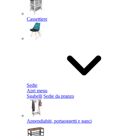
Cassettiere
Sedie
Apri menu
Sgabelli
Sedie da pranzo
Appendiabiti, portaoggetti e ganci