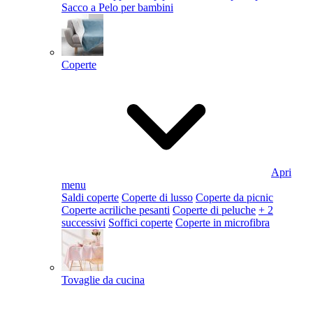
Sacco a Pelo per bambini
Coperte
Apri
menu
Saldi coperte
Coperte di lusso
Coperte da picnic
Coperte acriliche pesanti
Coperte di peluche
+ 2
successivi
Soffici coperte
Coperte in microfibra
Tovaglie da cucina