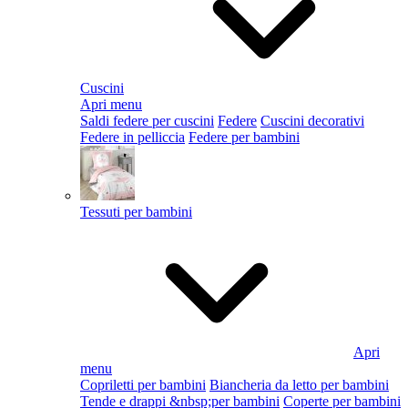
Cuscini
Apri menu
Saldi federe per cuscini
Federe
Cuscini decorativi
Federe in pelliccia
Federe per bambini
Tessuti per bambini
Apri
menu
Copriletti per bambini
Biancheria da letto per bambini
Tende e drappi &nbsp;per bambini
Coperte per bambini