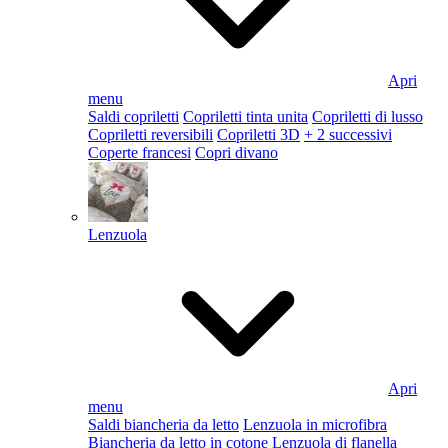
Apri
menu
Saldi copriletti
Copriletti tinta unita
Copriletti di lusso
Copriletti reversibili
Copriletti 3D
+ 2 successivi
Coperte francesi
Copri divano
Lenzuola
Apri
menu
Saldi biancheria da letto
Lenzuola in microfibra
Biancheria da letto in cotone
Lenzuola di flanella