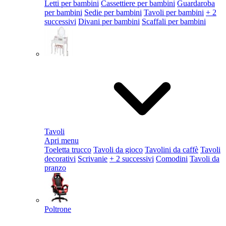
Letti per bambini
Cassettiere per bambini
Guardaroba
per bambini
Sedie per bambini
Tavoli per bambini
+ 2
successivi
Divani per bambini
Scaffali per bambini
Tavoli
Apri menu
Toeletta trucco
Tavoli da gioco
Tavolini da caffè
Tavoli
decorativi
Scrivanie
+ 2 successivi
Comodini
Tavoli da
pranzo
Poltrone