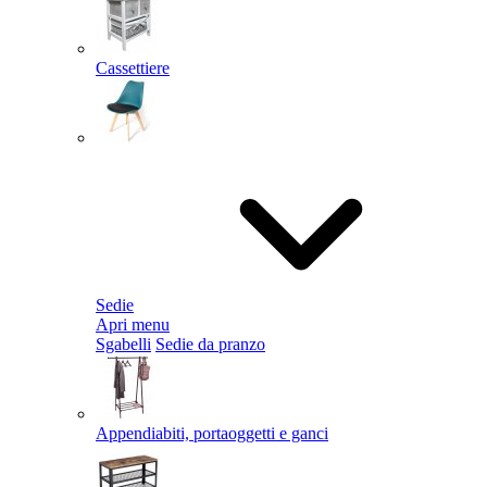
Cassettiere
Sedie
Apri menu
Sgabelli
Sedie da pranzo
Appendiabiti, portaoggetti e ganci