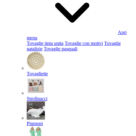
Apri
menu
Tovaglie tinta unita
Tovaglie con motivi
Tovaglie
natalizie
Tovaglie pasquali
Tovagliette
Strofinacci
Piumoni