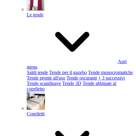
Le tende
Apri
menu
Saldi tende
Tende per il gazebo
Tende monocromatiche
Tende pronte all'uso
Tende oscuranti
+ 3 successivi
Tende scandinave
Tende 3D
Tende abbinate al
copriletto
Copriletti