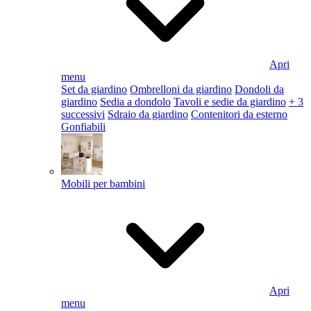
Apri
menu
Set da giardino
Ombrelloni da giardino
Dondoli da
giardino
Sedia a dondolo
Tavoli e sedie da giardino
+ 3
successivi
Sdraio da giardino
Contenitori da esterno
Gonfiabili
Mobili per bambini
Apri
menu