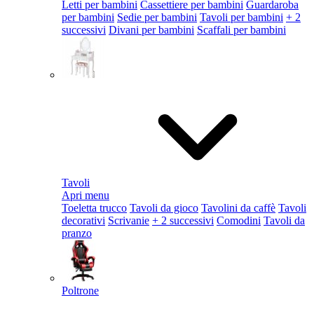
Letti per bambini
Cassettiere per bambini
Guardaroba
per bambini
Sedie per bambini
Tavoli per bambini
+ 2
successivi
Divani per bambini
Scaffali per bambini
Tavoli
Apri menu
Toeletta trucco
Tavoli da gioco
Tavolini da caffè
Tavoli
decorativi
Scrivanie
+ 2 successivi
Comodini
Tavoli da
pranzo
Poltrone