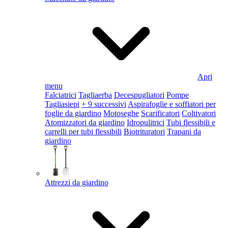
Apri
menu
Falciatrici
Tagliaerba
Decespugliatori
Pompe
Tagliasiepi
+ 9 successivi
Aspirafoglie e soffiatori per
foglie da giardino
Motoseghe
Scarificatori
Coltivatori
Atomizzatori da giardino
Idropulitrici
Tubi flessibili e
carrelli per tubi flessibili
Biotrituratori
Trapani da
giardino
Attrezzi da giardino