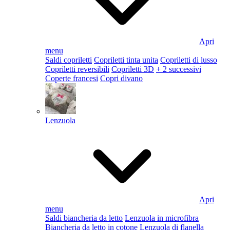
Apri
menu
Saldi copriletti
Copriletti tinta unita
Copriletti di lusso
Copriletti reversibili
Copriletti 3D
+ 2 successivi
Coperte francesi
Copri divano
Lenzuola
Apri
menu
Saldi biancheria da letto
Lenzuola in microfibra
Biancheria da letto in cotone
Lenzuola di flanella