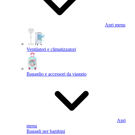
Apri menu
Ventilatori e climatizzatori
Bagaglio e accessori da viaggio
Apri
menu
Bagagli per bambini