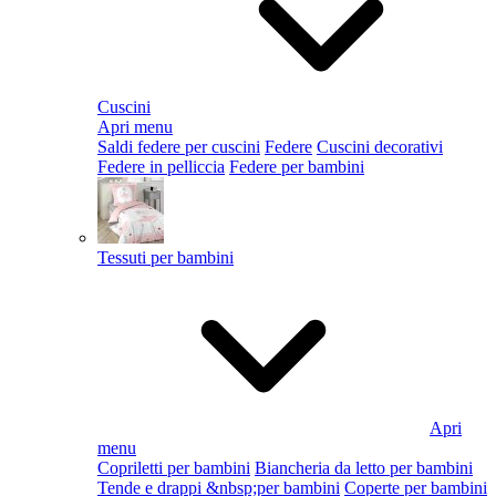
Cuscini
Apri menu
Saldi federe per cuscini
Federe
Cuscini decorativi
Federe in pelliccia
Federe per bambini
Tessuti per bambini
Apri
menu
Copriletti per bambini
Biancheria da letto per bambini
Tende e drappi &nbsp;per bambini
Coperte per bambini