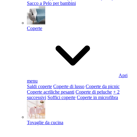
Sacco a Pelo per bambini
Coperte
Apri
menu
Saldi coperte
Coperte di lusso
Coperte da picnic
Coperte acriliche pesanti
Coperte di peluche
+ 2
successivi
Soffici coperte
Coperte in microfibra
Tovaglie da cucina