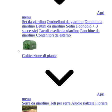
Apri
menu
Set da giardino
Ombrelloni da giardino
Dondoli da
giardino
Lettini da giardino
Sedia a dondolo
+ 3
successivi
Tavoli e sedie da giardino
Panchine da
giardino
Contenitori da esterno
Coltivazione di piante
Apri
menu
Serra da giardino
Teli per serre
Aiuole rialzate
Fioriere