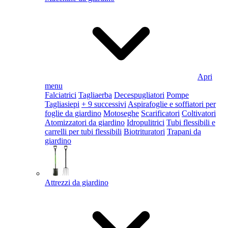
Apri
menu
Falciatrici
Tagliaerba
Decespugliatori
Pompe
Tagliasiepi
+ 9 successivi
Aspirafoglie e soffiatori per
foglie da giardino
Motoseghe
Scarificatori
Coltivatori
Atomizzatori da giardino
Idropulitrici
Tubi flessibili e
carrelli per tubi flessibili
Biotrituratori
Trapani da
giardino
Attrezzi da giardino