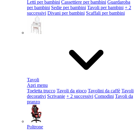
Letti per bambini
Cassettiere per bambini
Guardaroba
per bambini
Sedie per bambini
Tavoli per bambini
+ 2
successivi
Divani per bambini
Scaffali per bambini
Tavoli
Apri menu
Toeletta trucco
Tavoli da gioco
Tavolini da caffè
Tavoli
decorativi
Scrivanie
+ 2 successivi
Comodini
Tavoli da
pranzo
Poltrone