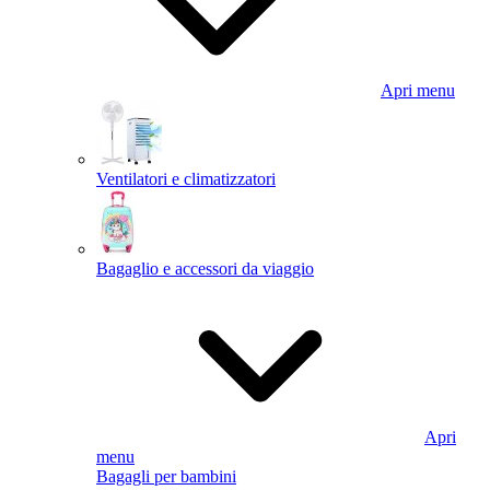
Apri menu
Ventilatori e climatizzatori
Bagaglio e accessori da viaggio
Apri
menu
Bagagli per bambini