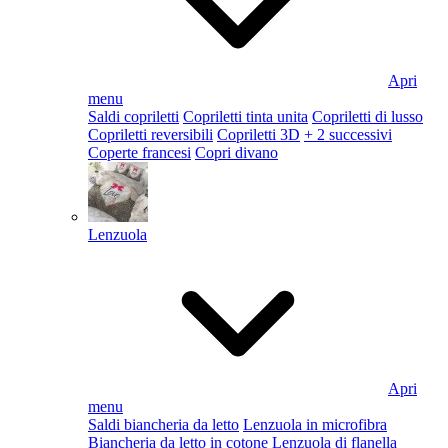
Apri
menu
Saldi copriletti
Copriletti tinta unita
Copriletti di lusso
Copriletti reversibili
Copriletti 3D
+ 2 successivi
Coperte francesi
Copri divano
Lenzuola
Apri
menu
Saldi biancheria da letto
Lenzuola in microfibra
Biancheria da letto in cotone
Lenzuola di flanella