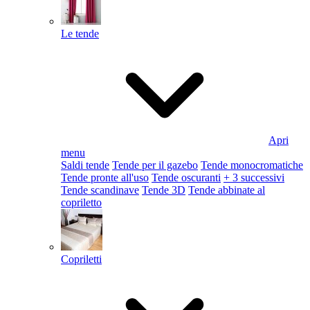
Le tende
Apri
menu
Saldi tende
Tende per il gazebo
Tende monocromatiche
Tende pronte all'uso
Tende oscuranti
+ 3 successivi
Tende scandinave
Tende 3D
Tende abbinate al
copriletto
Copriletti