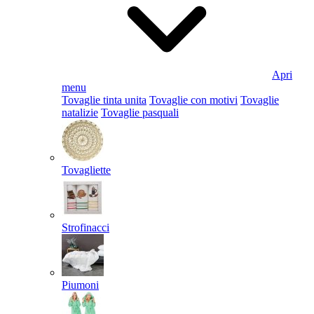
Apri
menu
Tovaglie tinta unita
Tovaglie con motivi
Tovaglie
natalizie
Tovaglie pasquali
Tovagliette
Strofinacci
Piumoni