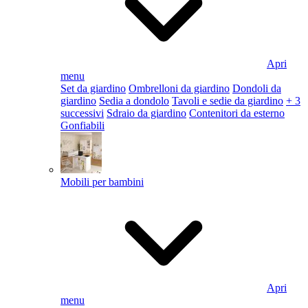
Apri
menu
Set da giardino
Ombrelloni da giardino
Dondoli da
giardino
Sedia a dondolo
Tavoli e sedie da giardino
+ 3
successivi
Sdraio da giardino
Contenitori da esterno
Gonfiabili
Mobili per bambini
Apri
menu