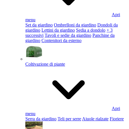
Apri
menu
Set da giardino
Ombrelloni da giardino
Dondoli da
giardino
Lettini da giardino
Sedia a dondolo
+ 3
successivi
Tavoli e sedie da giardino
Panchine da
giardino
Contenitori da esterno
Coltivazione di piante
Apri
menu
Serra da giardino
Teli per serre
Aiuole rialzate
Fioriere