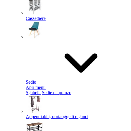
Cassettiere
Sedie
Apri menu
Sgabelli
Sedie da pranzo
Appendiabiti, portaoggetti e ganci