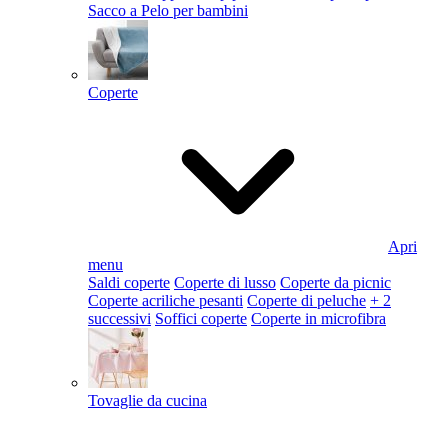
Sacco a Pelo per bambini
Coperte
Apri
menu
Saldi coperte
Coperte di lusso
Coperte da picnic
Coperte acriliche pesanti
Coperte di peluche
+ 2
successivi
Soffici coperte
Coperte in microfibra
Tovaglie da cucina