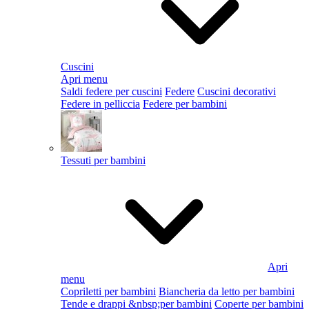
Cuscini
Apri menu
Saldi federe per cuscini
Federe
Cuscini decorativi
Federe in pelliccia
Federe per bambini
Tessuti per bambini
Apri
menu
Copriletti per bambini
Biancheria da letto per bambini
Tende e drappi &nbsp;per bambini
Coperte per bambini