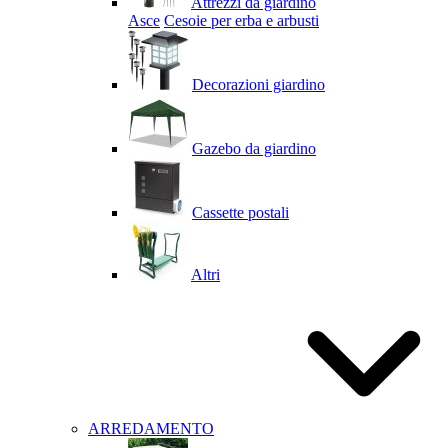
Attrezzi da giardino
Asce
Cesoie per erba e arbusti
Decorazioni giardino
Gazebo da giardino
Cassette postali
Altri
ARREDAMENTO