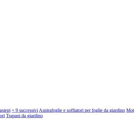
asiepi
+ 9 successivi
Aspirafoglie e soffiatori per foglie da giardino
Mot
ori
Trapani da giardino