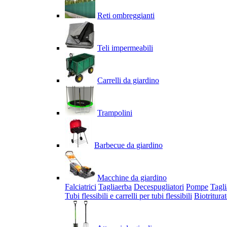
Reti ombreggianti
Teli impermeabili
Carrelli da giardino
Trampolini
Barbecue da giardino
Macchine da giardino
Falciatrici
Tagliaerba
Decespugliatori
Pompe
Tagli
Tubi flessibili e carrelli per tubi flessibili
Biotriturat