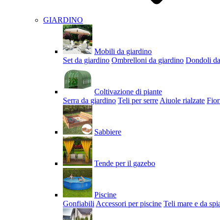
GIARDINO
Mobili da giardino
Set da giardino
Ombrelloni da giardino
Dondoli da
Coltivazione di piante
Serra da giardino
Teli per serre
Aiuole rialzate
Fior
Sabbiere
Tende per il gazebo
Piscine
Gonfiabili
Accessori per piscine
Teli mare e da spi