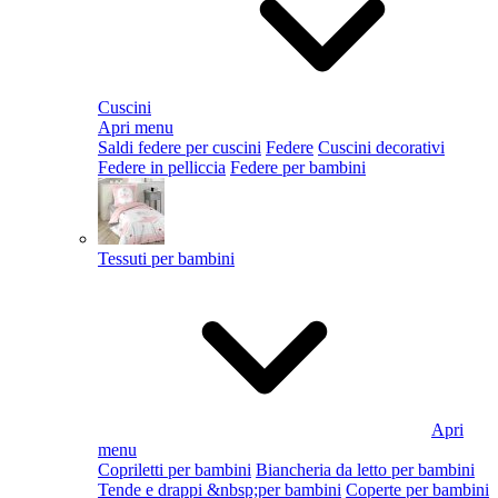
Cuscini
Apri menu
Saldi federe per cuscini
Federe
Cuscini decorativi
Federe in pelliccia
Federe per bambini
Tessuti per bambini
Apri
menu
Copriletti per bambini
Biancheria da letto per bambini
Tende e drappi &nbsp;per bambini
Coperte per bambini