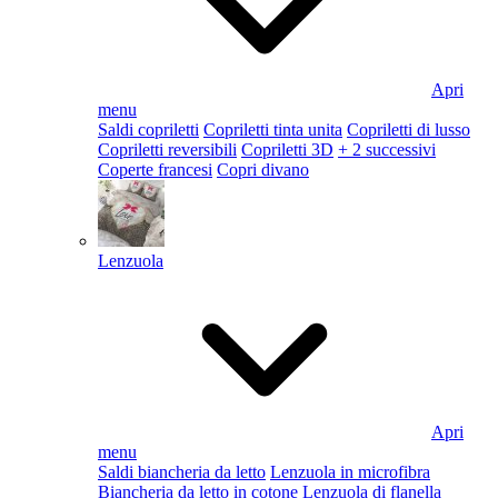
Apri
menu
Saldi copriletti
Copriletti tinta unita
Copriletti di lusso
Copriletti reversibili
Copriletti 3D
+ 2 successivi
Coperte francesi
Copri divano
Lenzuola
Apri
menu
Saldi biancheria da letto
Lenzuola in microfibra
Biancheria da letto in cotone
Lenzuola di flanella