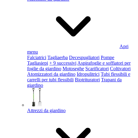
Apri
menu
Falciatrici
Tagliaerba
Decespugliatori
Pompe
Tagliasiepi
+ 9 successivi
Aspirafoglie e soffiatori per
foglie da giardino
Motoseghe
Scarificatori
Coltivatori
Atomizzatori da giardino
Idropulitrici
Tubi flessibili e
carrelli per tubi flessibili
Biotrituratori
Trapani da
giardino
Attrezzi da giardino