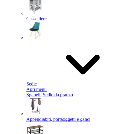
Cassettiere
Sedie
Apri menu
Sgabelli
Sedie da pranzo
Appendiabiti, portaoggetti e ganci