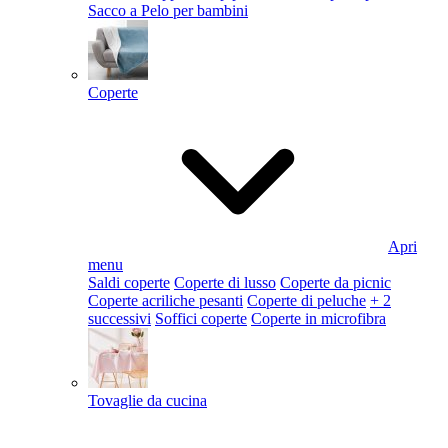
Sacco a Pelo per bambini
Coperte
Apri
menu
Saldi coperte
Coperte di lusso
Coperte da picnic
Coperte acriliche pesanti
Coperte di peluche
+ 2
successivi
Soffici coperte
Coperte in microfibra
Tovaglie da cucina