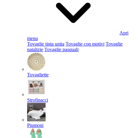
Apri
menu
Tovaglie tinta unita
Tovaglie con motivi
Tovaglie
natalizie
Tovaglie pasquali
Tovagliette
Strofinacci
Piumoni