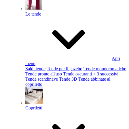
Le tende
Apri
menu
Saldi tende
Tende per il gazebo
Tende monocromatiche
Tende pronte all'uso
Tende oscuranti
+ 3 successivi
Tende scandinave
Tende 3D
Tende abbinate al
copriletto
Copriletti