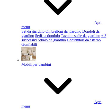
Apri
menu
Set da giardino
Ombrelloni da giardino
Dondoli da
giardino
Sedia a dondolo
Tavoli e sedie da giardino
+ 3
successivi
Sdraio da giardino
Contenitori da esterno
Gonfiabili
Mobili per bambini
Apri
menu