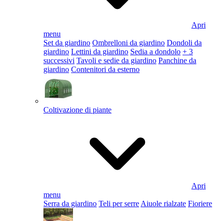
Apri
menu
Set da giardino
Ombrelloni da giardino
Dondoli da
giardino
Lettini da giardino
Sedia a dondolo
+ 3
successivi
Tavoli e sedie da giardino
Panchine da
giardino
Contenitori da esterno
Coltivazione di piante
Apri
menu
Serra da giardino
Teli per serre
Aiuole rialzate
Fioriere