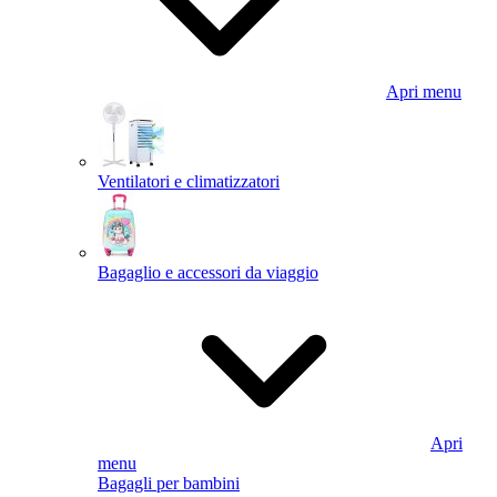
Apri menu
Ventilatori e climatizzatori
Bagaglio e accessori da viaggio
Apri
menu
Bagagli per bambini