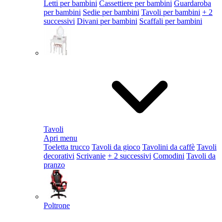
Letti per bambini
Cassettiere per bambini
Guardaroba
per bambini
Sedie per bambini
Tavoli per bambini
+ 2
successivi
Divani per bambini
Scaffali per bambini
Tavoli
Apri menu
Toeletta trucco
Tavoli da gioco
Tavolini da caffè
Tavoli
decorativi
Scrivanie
+ 2 successivi
Comodini
Tavoli da
pranzo
Poltrone