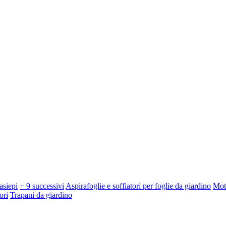
asiepi
+ 9 successivi
Aspirafoglie e soffiatori per foglie da giardino
Mot
ori
Trapani da giardino