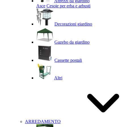
Attrezzi da giardino
Asce
Cesoie per erba e arbusti
Decorazioni giardino
Gazebo da giardino
Cassette postali
Altri
ARREDAMENTO