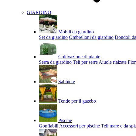
GIARDINO
Mobili da giardino
Set da giardino
Ombrelloni da giardino
Dondoli da
Coltivazione di piante
Serra da giardino
Teli per serre
Aiuole rialzate
Fior
Sabbiere
Tende per il gazebo
Piscine
Gonfiabili
Accessori per piscine
Teli mare e da spi