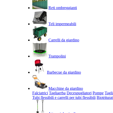
Reti ombreggianti
Teli impermeabili
Carrelli da giardino
Trampolini
Barbecue da giardino
Macchine da giardino
Falciatrici
Tagliaerba
Decespugliatori
Pompe
Tagli
Tubi flessibili e carrelli per tubi flessibili
Biotriturat