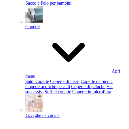
Sacco a Pelo per bambini
Coperte
Apri
menu
Saldi coperte
Coperte di lusso
Coperte da picnic
Coperte acriliche pesanti
Coperte di peluche
+ 2
successivi
Soffici coperte
Coperte in microfibra
Tovaglie da cucina