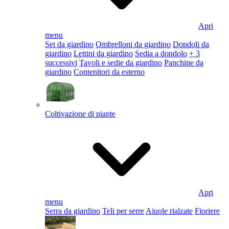
Apri
menu
Set da giardino
Ombrelloni da giardino
Dondoli da
giardino
Lettini da giardino
Sedia a dondolo
+ 3
successivi
Tavoli e sedie da giardino
Panchine da
giardino
Contenitori da esterno
Coltivazione di piante
Apri
menu
Serra da giardino
Teli per serre
Aiuole rialzate
Fioriere