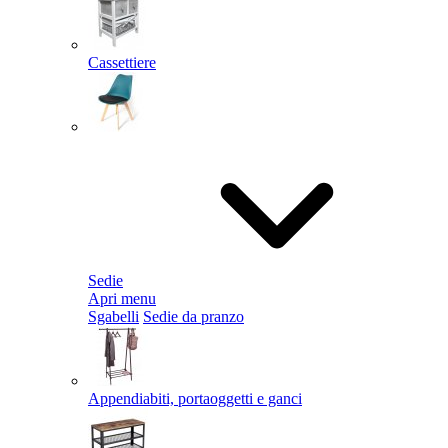
Cassettiere
Sedie
Apri menu
Sgabelli
Sedie da pranzo
Appendiabiti, portaoggetti e ganci