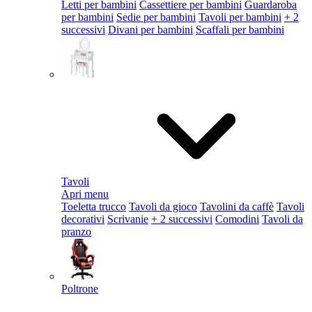
Letti per bambini
Cassettiere per bambini
Guardaroba
per bambini
Sedie per bambini
Tavoli per bambini
+ 2
successivi
Divani per bambini
Scaffali per bambini
Tavoli
Apri menu
Toeletta trucco
Tavoli da gioco
Tavolini da caffè
Tavoli
decorativi
Scrivanie
+ 2 successivi
Comodini
Tavoli da
pranzo
Poltrone