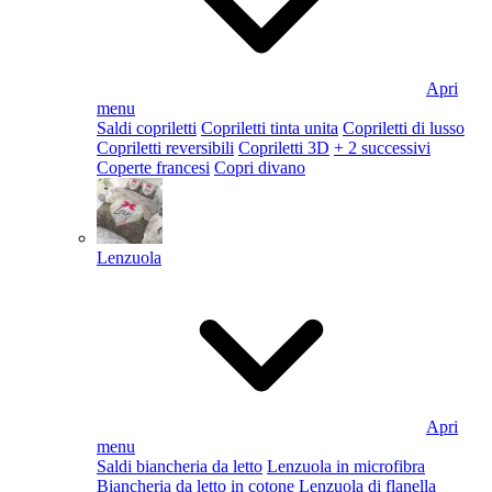
Apri
menu
Saldi copriletti
Copriletti tinta unita
Copriletti di lusso
Copriletti reversibili
Copriletti 3D
+ 2 successivi
Coperte francesi
Copri divano
Lenzuola
Apri
menu
Saldi biancheria da letto
Lenzuola in microfibra
Biancheria da letto in cotone
Lenzuola di flanella