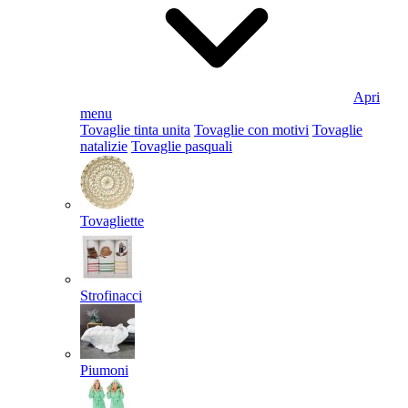
Apri
menu
Tovaglie tinta unita
Tovaglie con motivi
Tovaglie
natalizie
Tovaglie pasquali
Tovagliette
Strofinacci
Piumoni