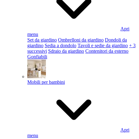
Apri
menu
Set da giardino
Ombrelloni da giardino
Dondoli da
giardino
Sedia a dondolo
Tavoli e sedie da giardino
+ 3
successivi
Sdraio da giardino
Contenitori da esterno
Gonfiabili
Mobili per bambini
Apri
menu