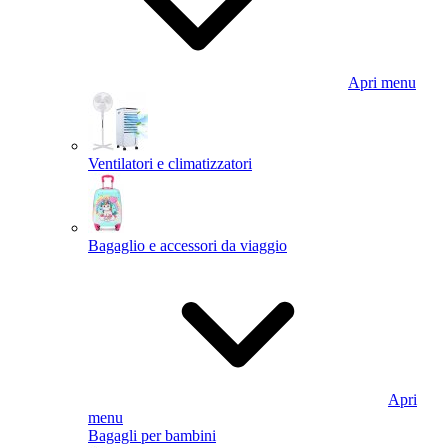
Apri menu
Ventilatori e climatizzatori
Bagaglio e accessori da viaggio
Apri
menu
Bagagli per bambini