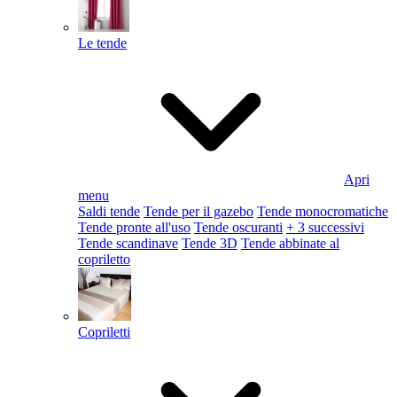
Le tende
Apri
menu
Saldi tende
Tende per il gazebo
Tende monocromatiche
Tende pronte all'uso
Tende oscuranti
+ 3 successivi
Tende scandinave
Tende 3D
Tende abbinate al
copriletto
Copriletti