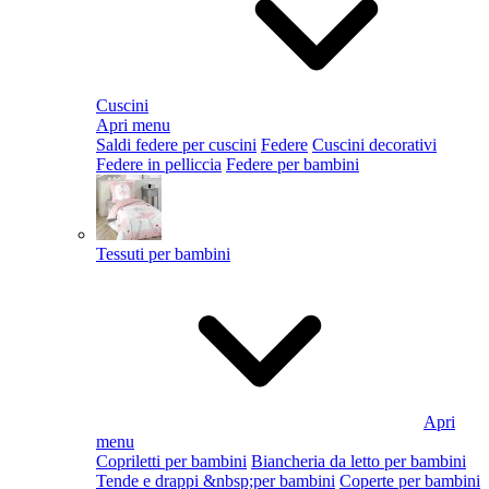
Cuscini
Apri menu
Saldi federe per cuscini
Federe
Cuscini decorativi
Federe in pelliccia
Federe per bambini
Tessuti per bambini
Apri
menu
Copriletti per bambini
Biancheria da letto per bambini
Tende e drappi &nbsp;per bambini
Coperte per bambini