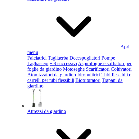
Apri
menu
Falciatrici
Tagliaerba
Decespugliatori
Pompe
Tagliasiepi
+ 9 successivi
Aspirafoglie e soffiatori per
foglie da giardino
Motoseghe
Scarificatori
Coltivatori
Atomizzatori da giardino
Idropulitrici
Tubi flessibili e
carrelli per tubi flessibili
Biotrituratori
Trapani da
giardino
Attrezzi da giardino