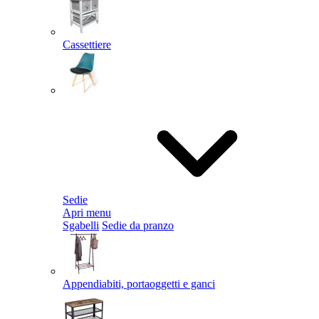
Cassettiere
Sedie
Apri menu
Sgabelli
Sedie da pranzo
Appendiabiti, portaoggetti e ganci