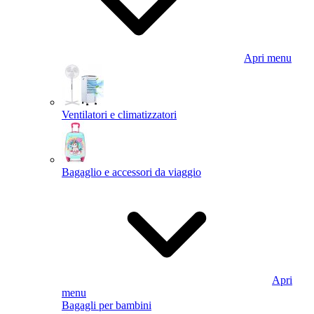
Apri menu
Ventilatori e climatizzatori
Bagaglio e accessori da viaggio
Apri
menu
Bagagli per bambini