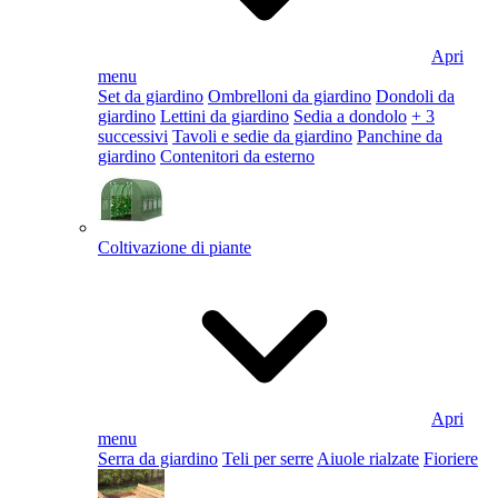
Apri
menu
Set da giardino
Ombrelloni da giardino
Dondoli da
giardino
Lettini da giardino
Sedia a dondolo
+ 3
successivi
Tavoli e sedie da giardino
Panchine da
giardino
Contenitori da esterno
Coltivazione di piante
Apri
menu
Serra da giardino
Teli per serre
Aiuole rialzate
Fioriere