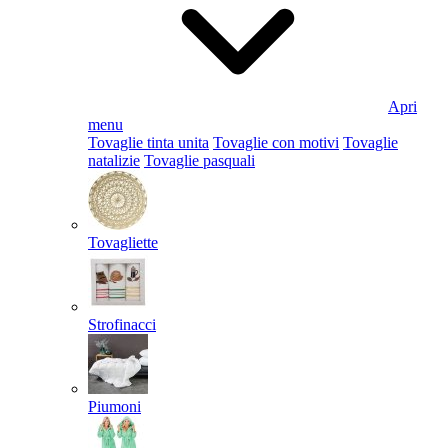
Apri
menu
Tovaglie tinta unita
Tovaglie con motivi
Tovaglie
natalizie
Tovaglie pasquali
Tovagliette
Strofinacci
Piumoni