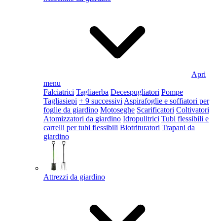
Apri
menu
Falciatrici
Tagliaerba
Decespugliatori
Pompe
Tagliasiepi
+ 9 successivi
Aspirafoglie e soffiatori per
foglie da giardino
Motoseghe
Scarificatori
Coltivatori
Atomizzatori da giardino
Idropulitrici
Tubi flessibili e
carrelli per tubi flessibili
Biotrituratori
Trapani da
giardino
Attrezzi da giardino