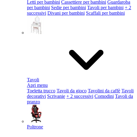
Letti per bambini
Cassettiere per bambini
Guardaroba
per bambini
Sedie per bambini
Tavoli per bambini
+ 2
successivi
Divani per bambini
Scaffali per bambini
Tavoli
Apri menu
Toeletta trucco
Tavoli da gioco
Tavolini da caffè
Tavoli
decorativi
Scrivanie
+ 2 successivi
Comodini
Tavoli da
pranzo
Poltrone