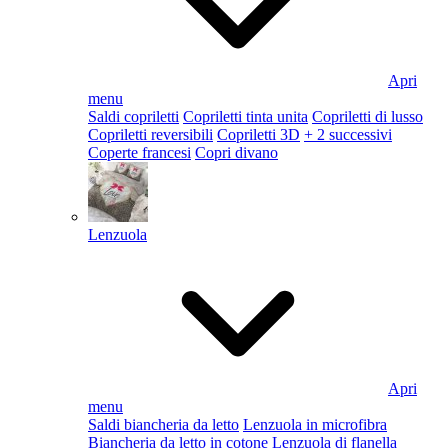
Apri
menu
Saldi copriletti
Copriletti tinta unita
Copriletti di lusso
Copriletti reversibili
Copriletti 3D
+ 2 successivi
Coperte francesi
Copri divano
Lenzuola
Apri
menu
Saldi biancheria da letto
Lenzuola in microfibra
Biancheria da letto in cotone
Lenzuola di flanella