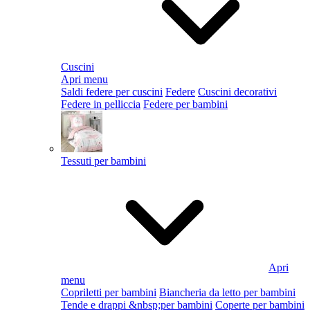
Cuscini
Apri menu
Saldi federe per cuscini
Federe
Cuscini decorativi
Federe in pelliccia
Federe per bambini
Tessuti per bambini
Apri
menu
Copriletti per bambini
Biancheria da letto per bambini
Tende e drappi &nbsp;per bambini
Coperte per bambini