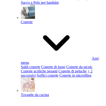
Sacco a Pelo per bambini
Coperte
Apri
menu
Saldi coperte
Coperte di lusso
Coperte da picnic
Coperte acriliche pesanti
Coperte di peluche
+ 2
successivi
Soffici coperte
Coperte in microfibra
Tovaglie da cucina