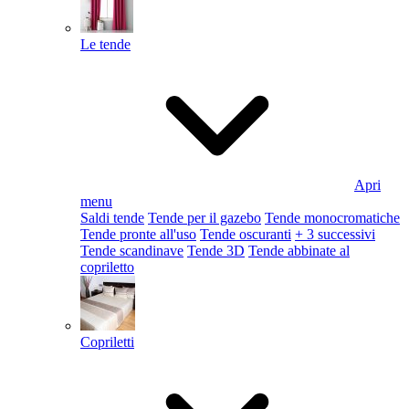
Le tende
Apri
menu
Saldi tende
Tende per il gazebo
Tende monocromatiche
Tende pronte all'uso
Tende oscuranti
+ 3 successivi
Tende scandinave
Tende 3D
Tende abbinate al
copriletto
Copriletti