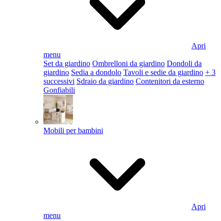
Apri
menu
Set da giardino
Ombrelloni da giardino
Dondoli da
giardino
Sedia a dondolo
Tavoli e sedie da giardino
+ 3
successivi
Sdraio da giardino
Contenitori da esterno
Gonfiabili
Mobili per bambini
Apri
menu