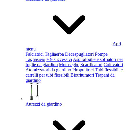
Apri
menu
Falciatrici
Tagliaerba
Decespugliatori
Pompe
Tagliasiepi
+ 9 successivi
Aspirafoglie e soffiatori per
foglie da giardino
Motoseghe
Scarificatori
Coltivatori
Atomizzatori da giardino
Idropulitrici
Tubi flessibili e
carrelli per tubi flessibili
Biotrituratori
Trapani da
giardino
Attrezzi da giardino