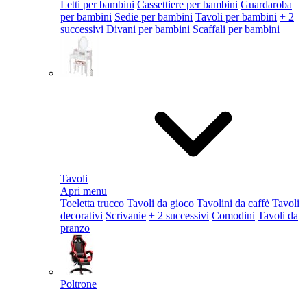
Letti per bambini
Cassettiere per bambini
Guardaroba
per bambini
Sedie per bambini
Tavoli per bambini
+ 2
successivi
Divani per bambini
Scaffali per bambini
Tavoli
Apri menu
Toeletta trucco
Tavoli da gioco
Tavolini da caffè
Tavoli
decorativi
Scrivanie
+ 2 successivi
Comodini
Tavoli da
pranzo
Poltrone