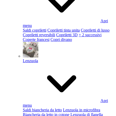
Apri
menu
Saldi copriletti
Copriletti tinta unita
Copriletti di lusso
Copriletti reversibili
Copriletti 3D
+ 2 successivi
Coperte francesi
Copri divano
Lenzuola
Apri
menu
Saldi biancheria da letto
Lenzuola in microfibra
Biancheria da letto in cotone
Lenzuola di flanella