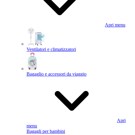
Apri menu
Ventilatori e climatizzatori
Bagaglio e accessori da viaggio
Apri
menu
Bagagli per bambini