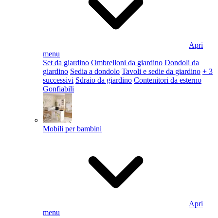
Apri
menu
Set da giardino
Ombrelloni da giardino
Dondoli da
giardino
Sedia a dondolo
Tavoli e sedie da giardino
+ 3
successivi
Sdraio da giardino
Contenitori da esterno
Gonfiabili
Mobili per bambini
Apri
menu