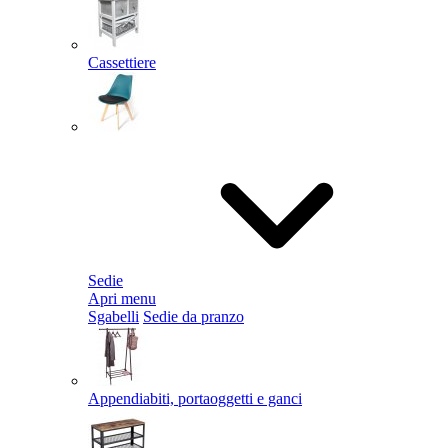
Cassettiere
Sedie
Apri menu
Sgabelli
Sedie da pranzo
Appendiabiti, portaoggetti e ganci