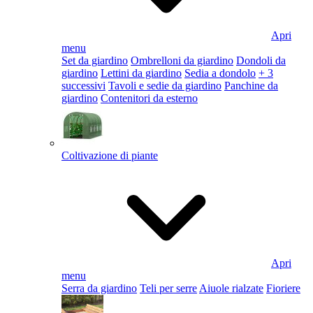
Apri
menu
Set da giardino
Ombrelloni da giardino
Dondoli da
giardino
Lettini da giardino
Sedia a dondolo
+ 3
successivi
Tavoli e sedie da giardino
Panchine da
giardino
Contenitori da esterno
Coltivazione di piante
Apri
menu
Serra da giardino
Teli per serre
Aiuole rialzate
Fioriere