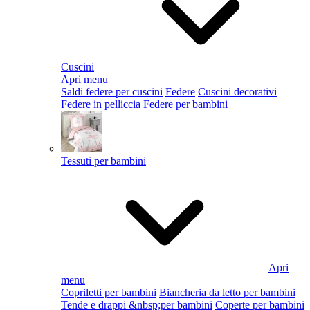
Cuscini
Apri menu
Saldi federe per cuscini
Federe
Cuscini decorativi
Federe in pelliccia
Federe per bambini
Tessuti per bambini
Apri
menu
Copriletti per bambini
Biancheria da letto per bambini
Tende e drappi &nbsp;per bambini
Coperte per bambini