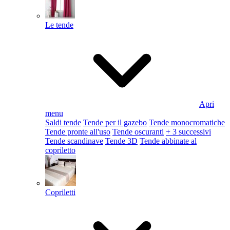
Le tende
Apri
menu
Saldi tende
Tende per il gazebo
Tende monocromatiche
Tende pronte all'uso
Tende oscuranti
+ 3 successivi
Tende scandinave
Tende 3D
Tende abbinate al
copriletto
Copriletti