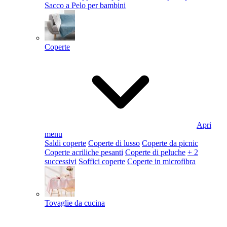
Sacco a Pelo per bambini
Coperte
Apri
menu
Saldi coperte
Coperte di lusso
Coperte da picnic
Coperte acriliche pesanti
Coperte di peluche
+ 2
successivi
Soffici coperte
Coperte in microfibra
Tovaglie da cucina