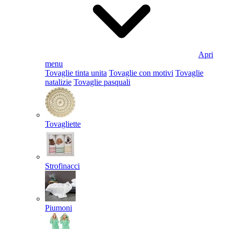
Apri
menu
Tovaglie tinta unita
Tovaglie con motivi
Tovaglie
natalizie
Tovaglie pasquali
Tovagliette
Strofinacci
Piumoni