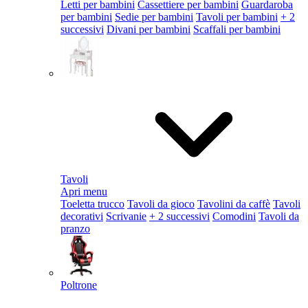
Letti per bambini
Cassettiere per bambini
Guardaroba
per bambini
Sedie per bambini
Tavoli per bambini
+ 2
successivi
Divani per bambini
Scaffali per bambini
Tavoli
Apri menu
Toeletta trucco
Tavoli da gioco
Tavolini da caffè
Tavoli
decorativi
Scrivanie
+ 2 successivi
Comodini
Tavoli da
pranzo
Poltrone