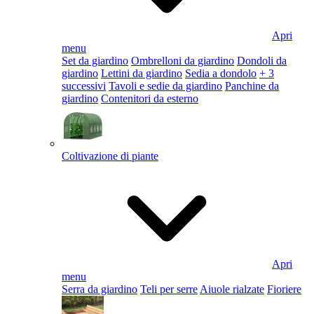
Apri
menu
Set da giardino
Ombrelloni da giardino
Dondoli da
giardino
Lettini da giardino
Sedia a dondolo
+ 3
successivi
Tavoli e sedie da giardino
Panchine da
giardino
Contenitori da esterno
Coltivazione di piante
Apri
menu
Serra da giardino
Teli per serre
Aiuole rialzate
Fioriere