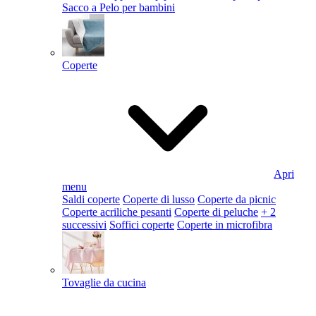
Sacco a Pelo per bambini
Coperte
Apri
menu
Saldi coperte
Coperte di lusso
Coperte da picnic
Coperte acriliche pesanti
Coperte di peluche
+ 2
successivi
Soffici coperte
Coperte in microfibra
Tovaglie da cucina