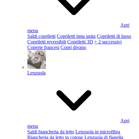
Apri
menu
Saldi copriletti
Copriletti tinta unita
Copriletti di lusso
Copriletti reversibili
Copriletti 3D
+ 2 successivi
Coperte francesi
Copri divano
Lenzuola
Apri
menu
Saldi biancheria da letto
Lenzuola in microfibra
Biancheria da letto in cotone
Lenzuola di flanella