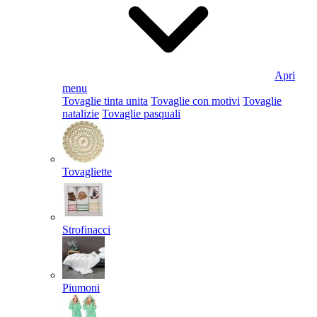
Apri
menu
Tovaglie tinta unita
Tovaglie con motivi
Tovaglie
natalizie
Tovaglie pasquali
Tovagliette
Strofinacci
Piumoni