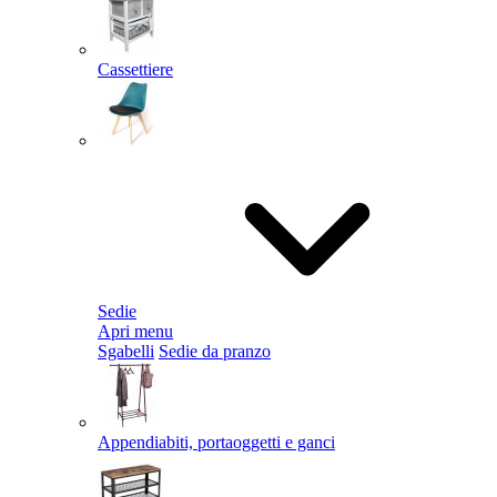
Cassettiere
Sedie
Apri menu
Sgabelli
Sedie da pranzo
Appendiabiti, portaoggetti e ganci