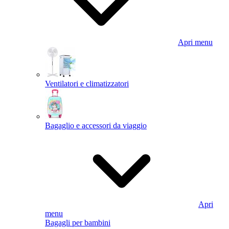
Apri menu
Ventilatori e climatizzatori
Bagaglio e accessori da viaggio
Apri
menu
Bagagli per bambini