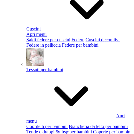
Cuscini
Apri menu
Saldi federe per cuscini
Federe
Cuscini decorativi
Federe in pelliccia
Federe per bambini
Tessuti per bambini
Apri
menu
Copriletti per bambini
Biancheria da letto per bambini
Tende e drappi &nbsp;per bambini
Coperte per bambini