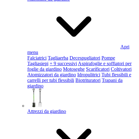
Apri
menu
Falciatrici
Tagliaerba
Decespugliatori
Pompe
Tagliasiepi
+ 9 successivi
Aspirafoglie e soffiatori per
foglie da giardino
Motoseghe
Scarificatori
Coltivatori
Atomizzatori da giardino
Idropulitrici
Tubi flessibili e
carrelli per tubi flessibili
Biotrituratori
Trapani da
giardino
Attrezzi da giardino