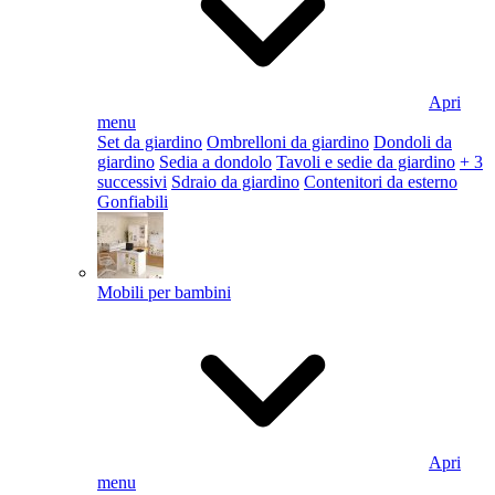
Apri
menu
Set da giardino
Ombrelloni da giardino
Dondoli da
giardino
Sedia a dondolo
Tavoli e sedie da giardino
+ 3
successivi
Sdraio da giardino
Contenitori da esterno
Gonfiabili
Mobili per bambini
Apri
menu