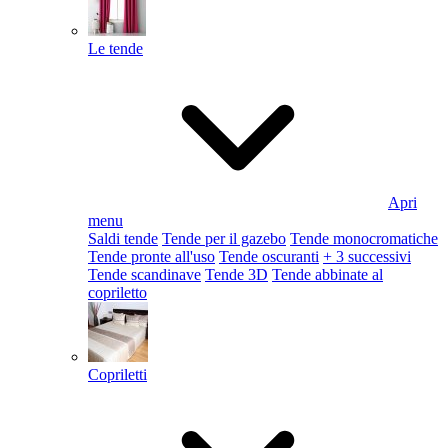
Le tende
Apri
menu
Saldi tende
Tende per il gazebo
Tende monocromatiche
Tende pronte all'uso
Tende oscuranti
+ 3 successivi
Tende scandinave
Tende 3D
Tende abbinate al
copriletto
Copriletti