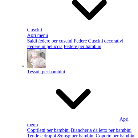
Cuscini
Apri menu
Saldi federe per cuscini
Federe
Cuscini decorativi
Federe in pelliccia
Federe per bambini
Tessuti per bambini
Apri
menu
Copriletti per bambini
Biancheria da letto per bambini
Tende e drappi &nbsp;per bambini
Coperte per bambini