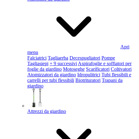
Apri
menu
Falciatrici
Tagliaerba
Decespugliatori
Pompe
Tagliasiepi
+ 9 successivi
Aspirafoglie e soffiatori per
foglie da giardino
Motoseghe
Scarificatori
Coltivatori
Atomizzatori da giardino
Idropulitrici
Tubi flessibili e
carrelli per tubi flessibili
Biotrituratori
Trapani da
giardino
Attrezzi da giardino