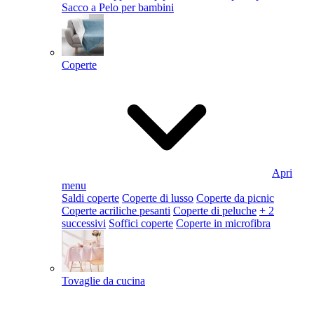
Sacco a Pelo per bambini
Coperte
Apri
menu
Saldi coperte
Coperte di lusso
Coperte da picnic
Coperte acriliche pesanti
Coperte di peluche
+ 2
successivi
Soffici coperte
Coperte in microfibra
Tovaglie da cucina