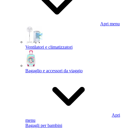
Apri menu
Ventilatori e climatizzatori
Bagaglio e accessori da viaggio
Apri
menu
Bagagli per bambini