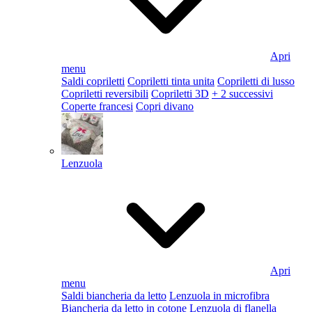
Apri
menu
Saldi copriletti
Copriletti tinta unita
Copriletti di lusso
Copriletti reversibili
Copriletti 3D
+ 2 successivi
Coperte francesi
Copri divano
Lenzuola
Apri
menu
Saldi biancheria da letto
Lenzuola in microfibra
Biancheria da letto in cotone
Lenzuola di flanella