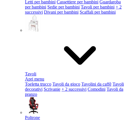
Letti per bambini
Cassettiere per bambini
Guardaroba
per bambini
Sedie per bambini
Tavoli per bambini
+ 2
successivi
Divani per bambini
Scaffali per bambini
Tavoli
Apri menu
Toeletta trucco
Tavoli da gioco
Tavolini da caffè
Tavoli
decorativi
Scrivanie
+ 2 successivi
Comodini
Tavoli da
pranzo
Poltrone