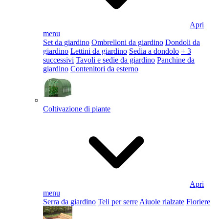
Apri
menu
Set da giardino
Ombrelloni da giardino
Dondoli da
giardino
Lettini da giardino
Sedia a dondolo
+ 3
successivi
Tavoli e sedie da giardino
Panchine da
giardino
Contenitori da esterno
Coltivazione di piante
Apri
menu
Serra da giardino
Teli per serre
Aiuole rialzate
Fioriere