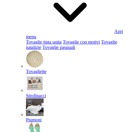
Apri
menu
Tovaglie tinta unita
Tovaglie con motivi
Tovaglie
natalizie
Tovaglie pasquali
Tovagliette
Strofinacci
Piumoni