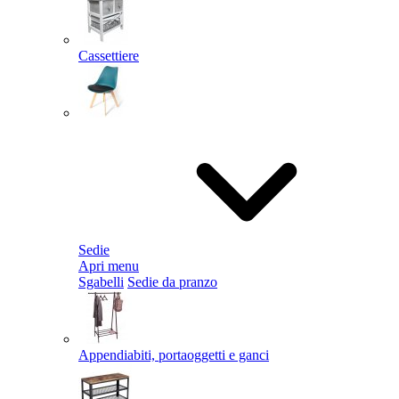
Cassettiere
Sedie
Apri menu
Sgabelli
Sedie da pranzo
Appendiabiti, portaoggetti e ganci