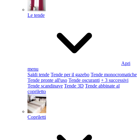
Le tende
Apri
menu
Saldi tende
Tende per il gazebo
Tende monocromatiche
Tende pronte all'uso
Tende oscuranti
+ 3 successivi
Tende scandinave
Tende 3D
Tende abbinate al
copriletto
Copriletti