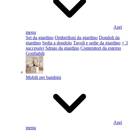
Apri
menu
Set da giardino
Ombrelloni da giardino
Dondoli da
giardino
Sedia a dondolo
Tavoli e sedie da giardino
+ 3
successivi
Sdraio da giardino
Contenitori da esterno
Gonfiabili
Mobili per bambini
Apri
menu