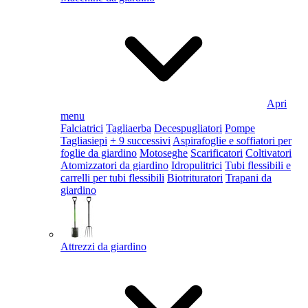
Apri
menu
Falciatrici
Tagliaerba
Decespugliatori
Pompe
Tagliasiepi
+ 9 successivi
Aspirafoglie e soffiatori per
foglie da giardino
Motoseghe
Scarificatori
Coltivatori
Atomizzatori da giardino
Idropulitrici
Tubi flessibili e
carrelli per tubi flessibili
Biotrituratori
Trapani da
giardino
Attrezzi da giardino