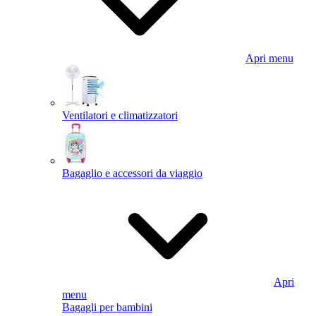
Apri menu
Ventilatori e climatizzatori
Bagaglio e accessori da viaggio
Apri
menu
Bagagli per bambini