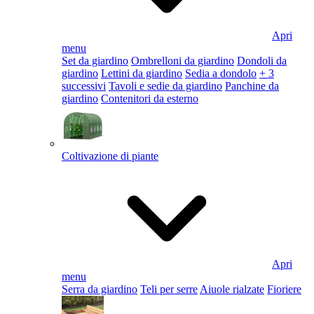
Apri
menu
Set da giardino
Ombrelloni da giardino
Dondoli da
giardino
Lettini da giardino
Sedia a dondolo
+ 3
successivi
Tavoli e sedie da giardino
Panchine da
giardino
Contenitori da esterno
Coltivazione di piante
Apri
menu
Serra da giardino
Teli per serre
Aiuole rialzate
Fioriere