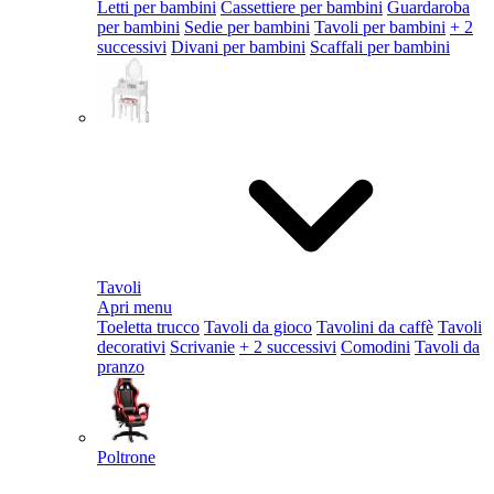
Letti per bambini
Cassettiere per bambini
Guardaroba
per bambini
Sedie per bambini
Tavoli per bambini
+ 2
successivi
Divani per bambini
Scaffali per bambini
Tavoli
Apri menu
Toeletta trucco
Tavoli da gioco
Tavolini da caffè
Tavoli
decorativi
Scrivanie
+ 2 successivi
Comodini
Tavoli da
pranzo
Poltrone