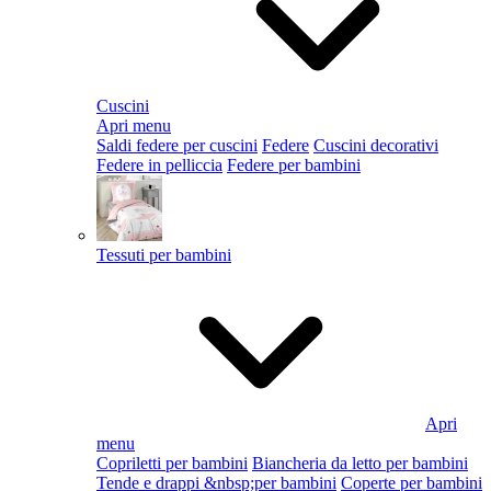
Cuscini
Apri menu
Saldi federe per cuscini
Federe
Cuscini decorativi
Federe in pelliccia
Federe per bambini
Tessuti per bambini
Apri
menu
Copriletti per bambini
Biancheria da letto per bambini
Tende e drappi &nbsp;per bambini
Coperte per bambini