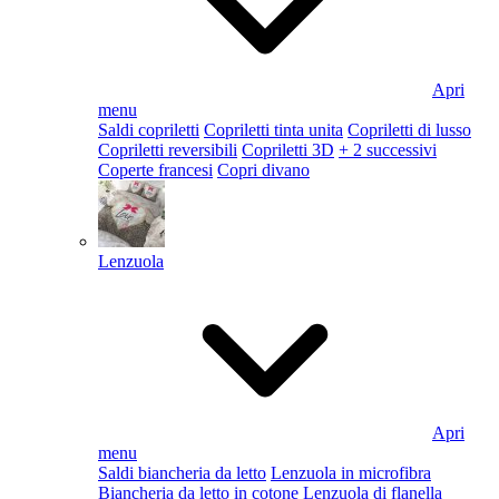
Apri
menu
Saldi copriletti
Copriletti tinta unita
Copriletti di lusso
Copriletti reversibili
Copriletti 3D
+ 2 successivi
Coperte francesi
Copri divano
Lenzuola
Apri
menu
Saldi biancheria da letto
Lenzuola in microfibra
Biancheria da letto in cotone
Lenzuola di flanella