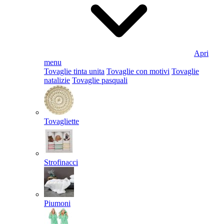
Apri
menu
Tovaglie tinta unita
Tovaglie con motivi
Tovaglie
natalizie
Tovaglie pasquali
Tovagliette
Strofinacci
Piumoni