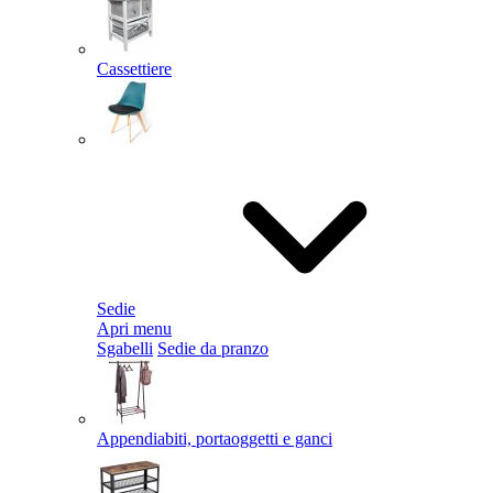
Cassettiere
Sedie
Apri menu
Sgabelli
Sedie da pranzo
Appendiabiti, portaoggetti e ganci