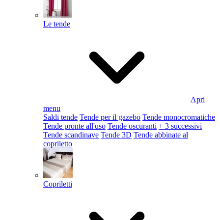
Le tende
Apri
menu
Saldi tende
Tende per il gazebo
Tende monocromatiche
Tende pronte all'uso
Tende oscuranti
+ 3 successivi
Tende scandinave
Tende 3D
Tende abbinate al
copriletto
Copriletti