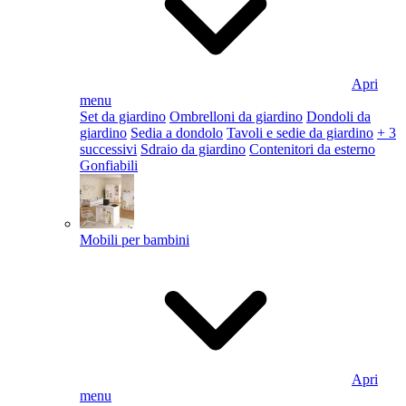
Apri
menu
Set da giardino
Ombrelloni da giardino
Dondoli da
giardino
Sedia a dondolo
Tavoli e sedie da giardino
+ 3
successivi
Sdraio da giardino
Contenitori da esterno
Gonfiabili
Mobili per bambini
Apri
menu