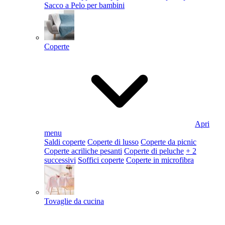
Sacco a Pelo per bambini
Coperte
Apri
menu
Saldi coperte
Coperte di lusso
Coperte da picnic
Coperte acriliche pesanti
Coperte di peluche
+ 2
successivi
Soffici coperte
Coperte in microfibra
Tovaglie da cucina