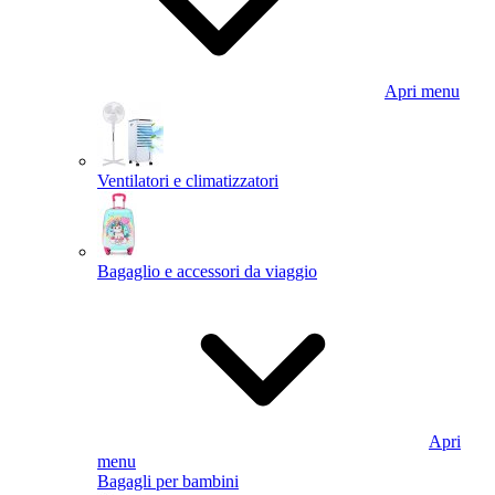
Apri menu
Ventilatori e climatizzatori
Bagaglio e accessori da viaggio
Apri
menu
Bagagli per bambini