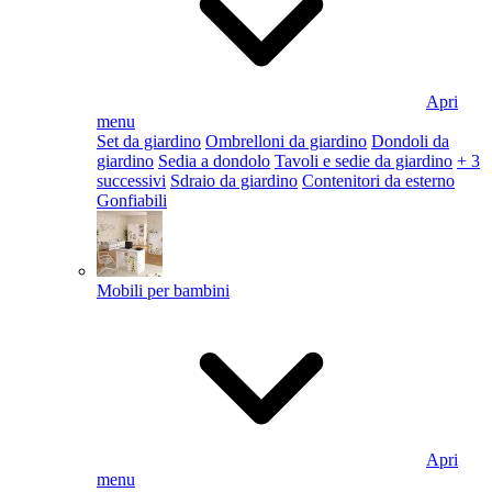
Apri
menu
Set da giardino
Ombrelloni da giardino
Dondoli da
giardino
Sedia a dondolo
Tavoli e sedie da giardino
+ 3
successivi
Sdraio da giardino
Contenitori da esterno
Gonfiabili
Mobili per bambini
Apri
menu