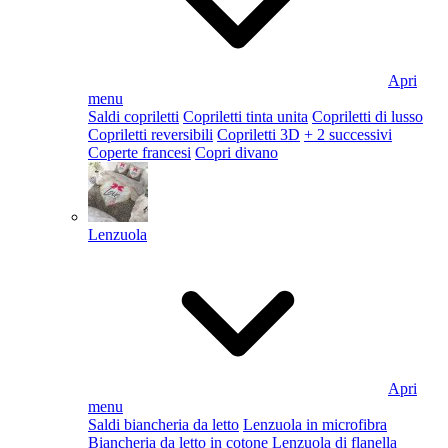
Apri
menu
Saldi copriletti
Copriletti tinta unita
Copriletti di lusso
Copriletti reversibili
Copriletti 3D
+ 2 successivi
Coperte francesi
Copri divano
Lenzuola
Apri
menu
Saldi biancheria da letto
Lenzuola in microfibra
Biancheria da letto in cotone
Lenzuola di flanella