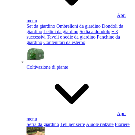
Apri
menu
Set da giardino
Ombrelloni da giardino
Dondoli da
giardino
Lettini da giardino
Sedia a dondolo
+ 3
successivi
Tavoli e sedie da giardino
Panchine da
giardino
Contenitori da esterno
Coltivazione di piante
Apri
menu
Serra da giardino
Teli per serre
Aiuole rialzate
Fioriere