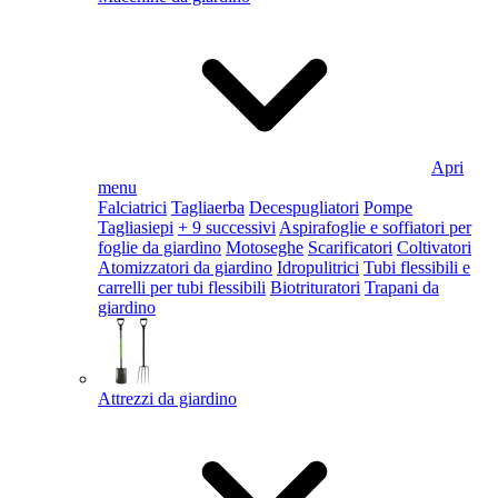
Apri
menu
Falciatrici
Tagliaerba
Decespugliatori
Pompe
Tagliasiepi
+ 9 successivi
Aspirafoglie e soffiatori per
foglie da giardino
Motoseghe
Scarificatori
Coltivatori
Atomizzatori da giardino
Idropulitrici
Tubi flessibili e
carrelli per tubi flessibili
Biotrituratori
Trapani da
giardino
Attrezzi da giardino