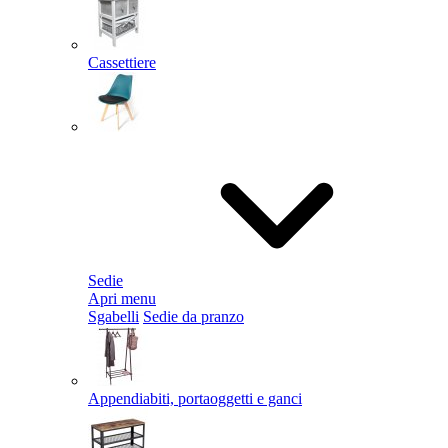
Cassettiere
Sedie
Apri menu
Sgabelli
Sedie da pranzo
Appendiabiti, portaoggetti e ganci