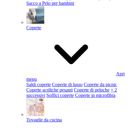
Sacco a Pelo per bambini
Coperte
Apri
menu
Saldi coperte
Coperte di lusso
Coperte da picnic
Coperte acriliche pesanti
Coperte di peluche
+ 2
successivi
Soffici coperte
Coperte in microfibra
Tovaglie da cucina