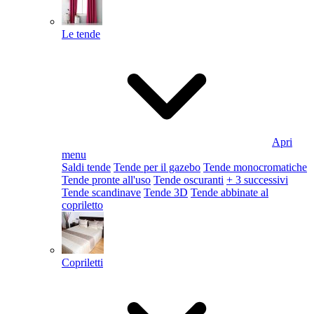
Le tende
Apri
menu
Saldi tende
Tende per il gazebo
Tende monocromatiche
Tende pronte all'uso
Tende oscuranti
+ 3 successivi
Tende scandinave
Tende 3D
Tende abbinate al
copriletto
Copriletti