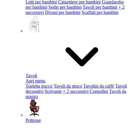
Letti per bambini
Cassettiere per bambini
Guardaroba
per bambini
Sedie per bambini
Tavoli per bambini
+ 2
successivi
Divani per bambini
Scaffali per bambini
Tavoli
Apri menu
Toeletta trucco
Tavoli da gioco
Tavolini da caffè
Tavoli
decorativi
Scrivanie
+ 2 successivi
Comodini
Tavoli da
pranzo
Poltrone