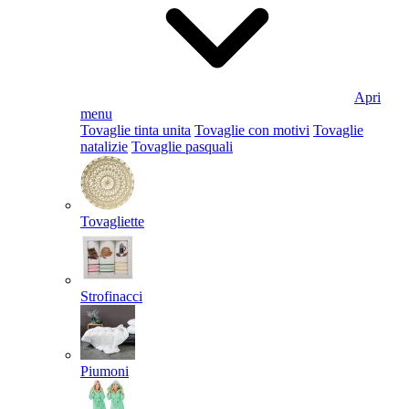
Apri
menu
Tovaglie tinta unita
Tovaglie con motivi
Tovaglie
natalizie
Tovaglie pasquali
Tovagliette
Strofinacci
Piumoni