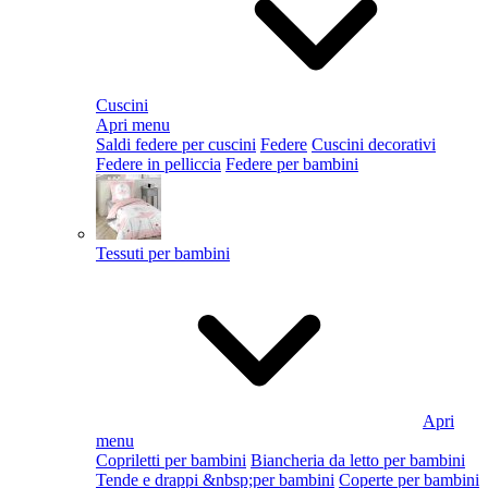
Cuscini
Apri menu
Saldi federe per cuscini
Federe
Cuscini decorativi
Federe in pelliccia
Federe per bambini
Tessuti per bambini
Apri
menu
Copriletti per bambini
Biancheria da letto per bambini
Tende e drappi &nbsp;per bambini
Coperte per bambini