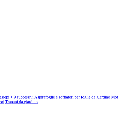
asiepi
+ 9 successivi
Aspirafoglie e soffiatori per foglie da giardino
Mot
ori
Trapani da giardino