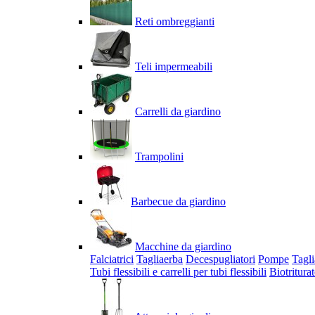
Reti ombreggianti
Teli impermeabili
Carrelli da giardino
Trampolini
Barbecue da giardino
Macchine da giardino
Falciatrici
Tagliaerba
Decespugliatori
Pompe
Tagli
Tubi flessibili e carrelli per tubi flessibili
Biotriturat