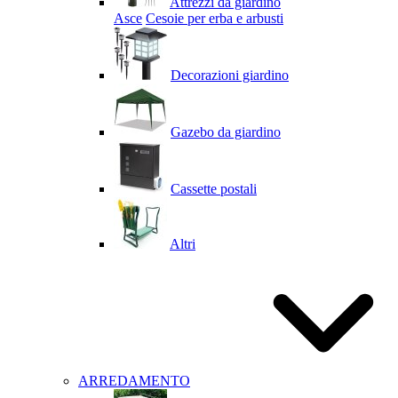
Attrezzi da giardino
Asce
Cesoie per erba e arbusti
Decorazioni giardino
Gazebo da giardino
Cassette postali
Altri
ARREDAMENTO