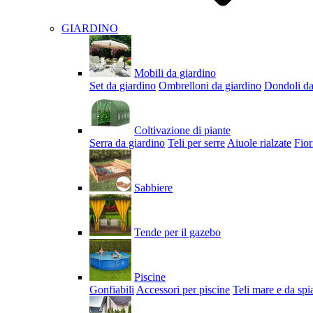
GIARDINO
Mobili da giardino
Set da giardino
Ombrelloni da giardino
Dondoli da
Coltivazione di piante
Serra da giardino
Teli per serre
Aiuole rialzate
Fior
Sabbiere
Tende per il gazebo
Piscine
Gonfiabili
Accessori per piscine
Teli mare e da spi