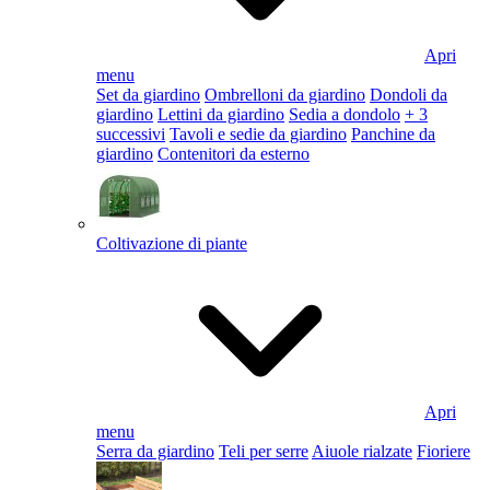
Apri
menu
Set da giardino
Ombrelloni da giardino
Dondoli da
giardino
Lettini da giardino
Sedia a dondolo
+ 3
successivi
Tavoli e sedie da giardino
Panchine da
giardino
Contenitori da esterno
Coltivazione di piante
Apri
menu
Serra da giardino
Teli per serre
Aiuole rialzate
Fioriere