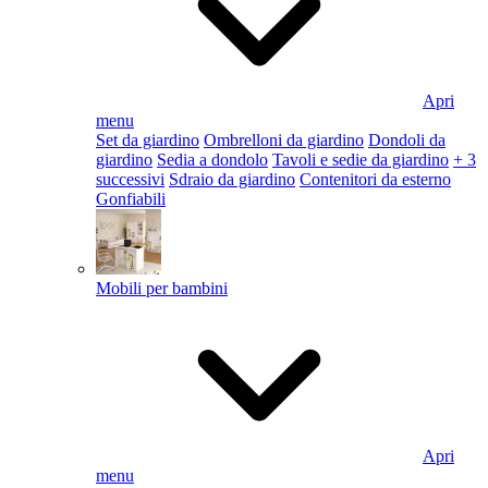
Apri
menu
Set da giardino
Ombrelloni da giardino
Dondoli da
giardino
Sedia a dondolo
Tavoli e sedie da giardino
+ 3
successivi
Sdraio da giardino
Contenitori da esterno
Gonfiabili
Mobili per bambini
Apri
menu