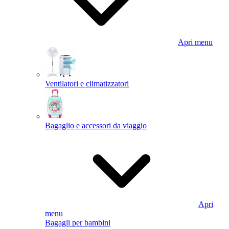
Apri menu
Ventilatori e climatizzatori
Bagaglio e accessori da viaggio
Apri
menu
Bagagli per bambini