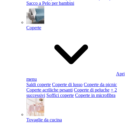
Sacco a Pelo per bambini
Coperte
Apri
menu
Saldi coperte
Coperte di lusso
Coperte da picnic
Coperte acriliche pesanti
Coperte di peluche
+ 2
successivi
Soffici coperte
Coperte in microfibra
Tovaglie da cucina