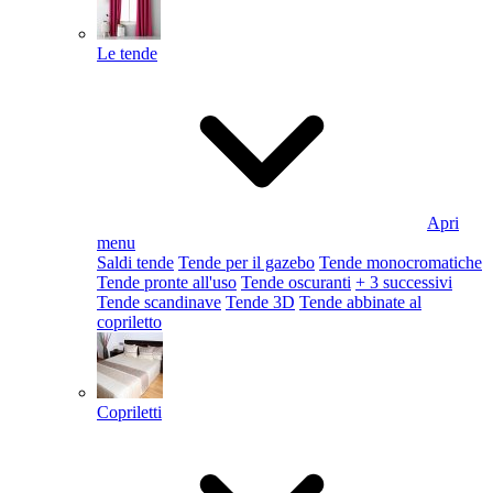
Le tende
Apri
menu
Saldi tende
Tende per il gazebo
Tende monocromatiche
Tende pronte all'uso
Tende oscuranti
+ 3 successivi
Tende scandinave
Tende 3D
Tende abbinate al
copriletto
Copriletti