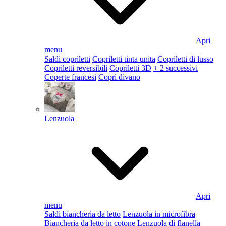
Apri
menu
Saldi copriletti
Copriletti tinta unita
Copriletti di lusso
Copriletti reversibili
Copriletti 3D
+ 2 successivi
Coperte francesi
Copri divano
Lenzuola
Apri
menu
Saldi biancheria da letto
Lenzuola in microfibra
Biancheria da letto in cotone
Lenzuola di flanella