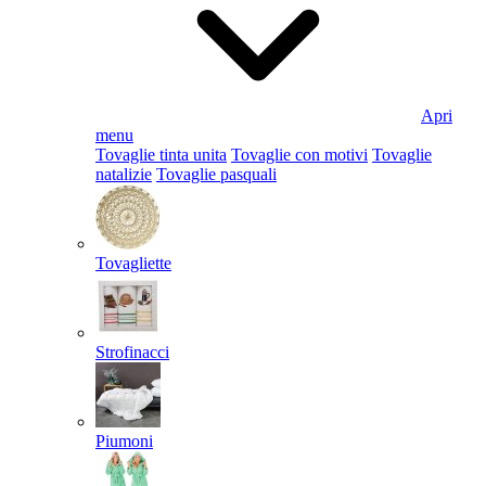
Apri
menu
Tovaglie tinta unita
Tovaglie con motivi
Tovaglie
natalizie
Tovaglie pasquali
Tovagliette
Strofinacci
Piumoni