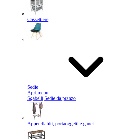
Cassettiere
Sedie
Apri menu
Sgabelli
Sedie da pranzo
Appendiabiti, portaoggetti e ganci