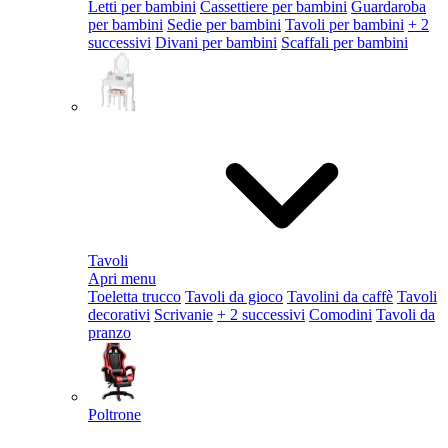
Letti per bambini
Cassettiere per bambini
Guardaroba
per bambini
Sedie per bambini
Tavoli per bambini
+ 2
successivi
Divani per bambini
Scaffali per bambini
Tavoli
Apri menu
Toeletta trucco
Tavoli da gioco
Tavolini da caffè
Tavoli
decorativi
Scrivanie
+ 2 successivi
Comodini
Tavoli da
pranzo
Poltrone