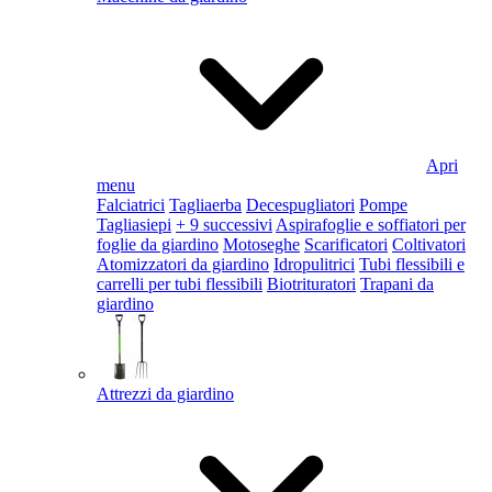
Apri
menu
Falciatrici
Tagliaerba
Decespugliatori
Pompe
Tagliasiepi
+ 9 successivi
Aspirafoglie e soffiatori per
foglie da giardino
Motoseghe
Scarificatori
Coltivatori
Atomizzatori da giardino
Idropulitrici
Tubi flessibili e
carrelli per tubi flessibili
Biotrituratori
Trapani da
giardino
Attrezzi da giardino