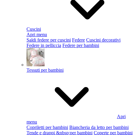
Cuscini
Apri menu
Saldi federe per cuscini
Federe
Cuscini decorativi
Federe in pelliccia
Federe per bambini
Tessuti per bambini
Apri
menu
Copriletti per bambini
Biancheria da letto per bambini
Tende e drappi &nbsp;per bambini
Coperte per bambini