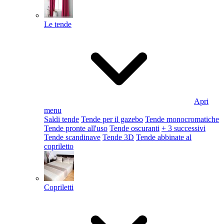
Le tende
Apri
menu
Saldi tende
Tende per il gazebo
Tende monocromatiche
Tende pronte all'uso
Tende oscuranti
+ 3 successivi
Tende scandinave
Tende 3D
Tende abbinate al
copriletto
Copriletti