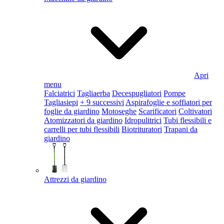
Apri
menu
Falciatrici
Tagliaerba
Decespugliatori
Pompe
Tagliasiepi
+ 9 successivi
Aspirafoglie e soffiatori per
foglie da giardino
Motoseghe
Scarificatori
Coltivatori
Atomizzatori da giardino
Idropulitrici
Tubi flessibili e
carrelli per tubi flessibili
Biotrituratori
Trapani da
giardino
Attrezzi da giardino