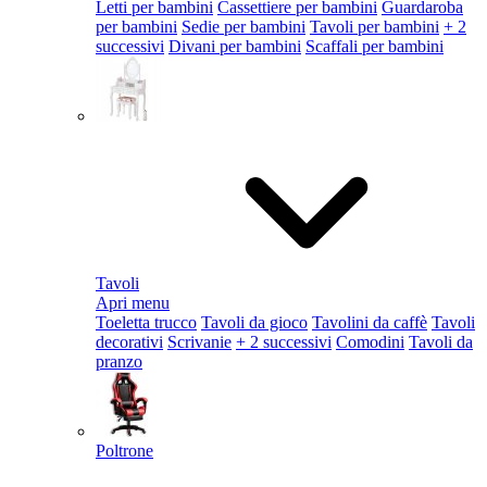
Letti per bambini
Cassettiere per bambini
Guardaroba
per bambini
Sedie per bambini
Tavoli per bambini
+ 2
successivi
Divani per bambini
Scaffali per bambini
Tavoli
Apri menu
Toeletta trucco
Tavoli da gioco
Tavolini da caffè
Tavoli
decorativi
Scrivanie
+ 2 successivi
Comodini
Tavoli da
pranzo
Poltrone