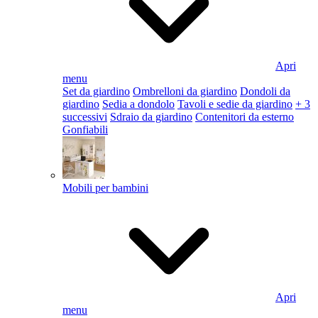
Apri
menu
Set da giardino
Ombrelloni da giardino
Dondoli da
giardino
Sedia a dondolo
Tavoli e sedie da giardino
+ 3
successivi
Sdraio da giardino
Contenitori da esterno
Gonfiabili
Mobili per bambini
Apri
menu