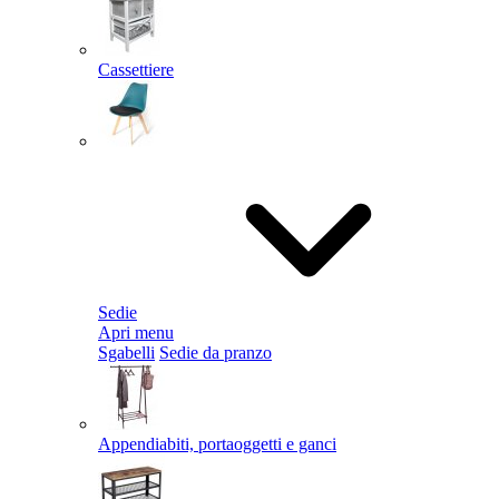
Cassettiere
Sedie
Apri menu
Sgabelli
Sedie da pranzo
Appendiabiti, portaoggetti e ganci