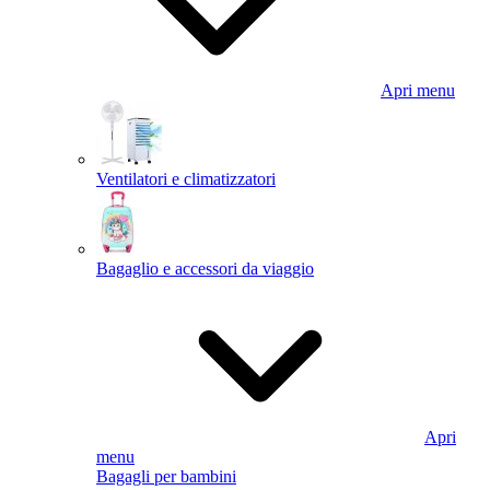
Apri menu
Ventilatori e climatizzatori
Bagaglio e accessori da viaggio
Apri
menu
Bagagli per bambini