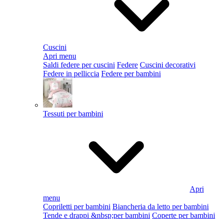
Cuscini
Apri menu
Saldi federe per cuscini
Federe
Cuscini decorativi
Federe in pelliccia
Federe per bambini
Tessuti per bambini
Apri
menu
Copriletti per bambini
Biancheria da letto per bambini
Tende e drappi &nbsp;per bambini
Coperte per bambini