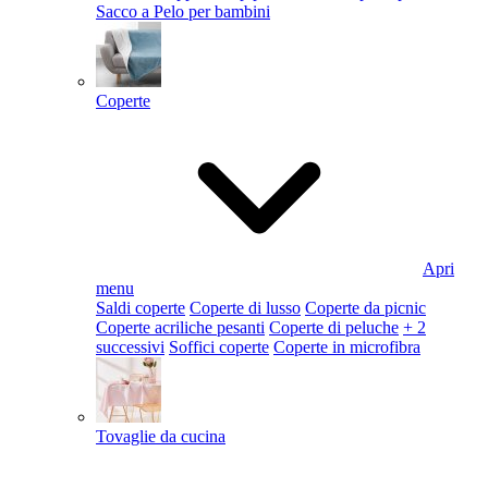
Sacco a Pelo per bambini
Coperte
Apri
menu
Saldi coperte
Coperte di lusso
Coperte da picnic
Coperte acriliche pesanti
Coperte di peluche
+ 2
successivi
Soffici coperte
Coperte in microfibra
Tovaglie da cucina