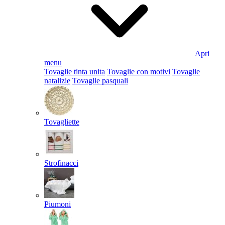
Apri
menu
Tovaglie tinta unita
Tovaglie con motivi
Tovaglie
natalizie
Tovaglie pasquali
Tovagliette
Strofinacci
Piumoni