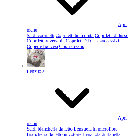
Apri
menu
Saldi copriletti
Copriletti tinta unita
Copriletti di lusso
Copriletti reversibili
Copriletti 3D
+ 2 successivi
Coperte francesi
Copri divano
Lenzuola
Apri
menu
Saldi biancheria da letto
Lenzuola in microfibra
Biancheria da letto in cotone
Lenzuola di flanella