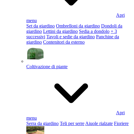
Apri
menu
Set da giardino
Ombrelloni da giardino
Dondoli da
giardino
Lettini da giardino
Sedia a dondolo
+ 3
successivi
Tavoli e sedie da giardino
Panchine da
giardino
Contenitori da esterno
Coltivazione di piante
Apri
menu
Serra da giardino
Teli per serre
Aiuole rialzate
Fioriere