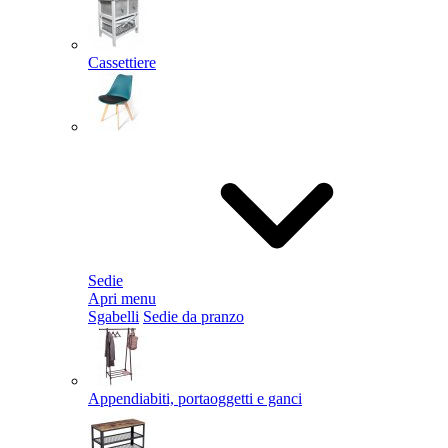
Cassettiere
Sedie
Apri menu
Sgabelli
Sedie da pranzo
Appendiabiti, portaoggetti e ganci