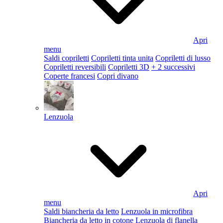
Apri
menu
Saldi copriletti
Copriletti tinta unita
Copriletti di lusso
Copriletti reversibili
Copriletti 3D
+ 2 successivi
Coperte francesi
Copri divano
Lenzuola
Apri
menu
Saldi biancheria da letto
Lenzuola in microfibra
Biancheria da letto in cotone
Lenzuola di flanella