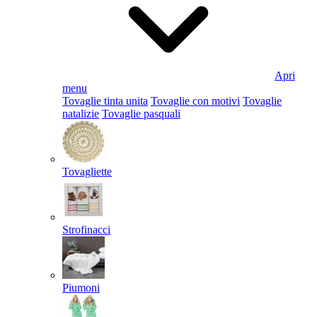
Apri
menu
Tovaglie tinta unita
Tovaglie con motivi
Tovaglie
natalizie
Tovaglie pasquali
Tovagliette
Strofinacci
Piumoni