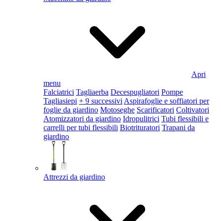
Apri
menu
Falciatrici
Tagliaerba
Decespugliatori
Pompe
Tagliasiepi
+ 9 successivi
Aspirafoglie e soffiatori per
foglie da giardino
Motoseghe
Scarificatori
Coltivatori
Atomizzatori da giardino
Idropulitrici
Tubi flessibili e
carrelli per tubi flessibili
Biotrituratori
Trapani da
giardino
Attrezzi da giardino