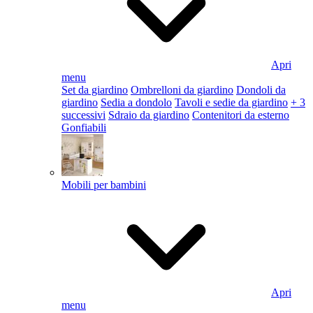
Apri
menu
Set da giardino
Ombrelloni da giardino
Dondoli da
giardino
Sedia a dondolo
Tavoli e sedie da giardino
+ 3
successivi
Sdraio da giardino
Contenitori da esterno
Gonfiabili
Mobili per bambini
Apri
menu