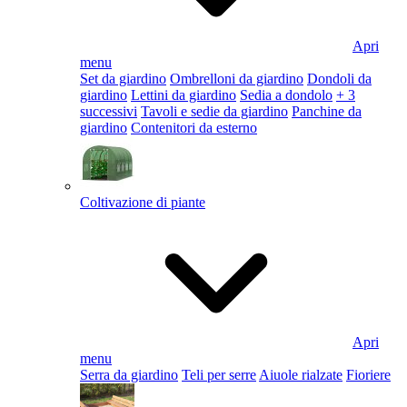
Apri
menu
Set da giardino
Ombrelloni da giardino
Dondoli da
giardino
Lettini da giardino
Sedia a dondolo
+ 3
successivi
Tavoli e sedie da giardino
Panchine da
giardino
Contenitori da esterno
Coltivazione di piante
Apri
menu
Serra da giardino
Teli per serre
Aiuole rialzate
Fioriere