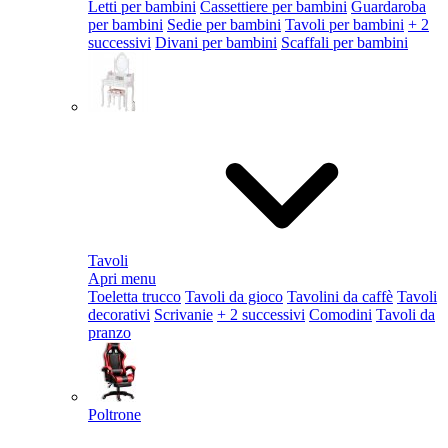
Letti per bambini
Cassettiere per bambini
Guardaroba
per bambini
Sedie per bambini
Tavoli per bambini
+ 2
successivi
Divani per bambini
Scaffali per bambini
Tavoli
Apri menu
Toeletta trucco
Tavoli da gioco
Tavolini da caffè
Tavoli
decorativi
Scrivanie
+ 2 successivi
Comodini
Tavoli da
pranzo
Poltrone