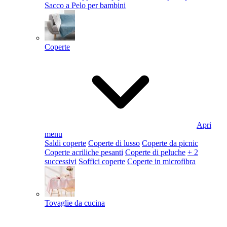
Sacco a Pelo per bambini
Coperte
Apri
menu
Saldi coperte
Coperte di lusso
Coperte da picnic
Coperte acriliche pesanti
Coperte di peluche
+ 2
successivi
Soffici coperte
Coperte in microfibra
Tovaglie da cucina