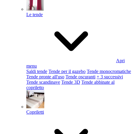
Le tende
Apri
menu
Saldi tende
Tende per il gazebo
Tende monocromatiche
Tende pronte all'uso
Tende oscuranti
+ 3 successivi
Tende scandinave
Tende 3D
Tende abbinate al
copriletto
Copriletti