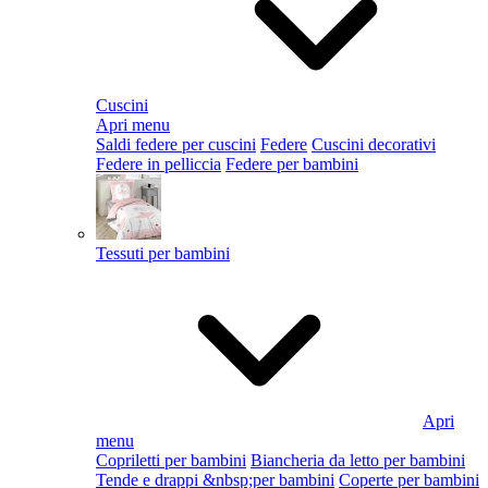
Cuscini
Apri menu
Saldi federe per cuscini
Federe
Cuscini decorativi
Federe in pelliccia
Federe per bambini
Tessuti per bambini
Apri
menu
Copriletti per bambini
Biancheria da letto per bambini
Tende e drappi &nbsp;per bambini
Coperte per bambini