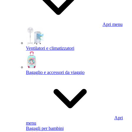
Apri menu
Ventilatori e climatizzatori
Bagaglio e accessori da viaggio
Apri
menu
Bagagli per bambini