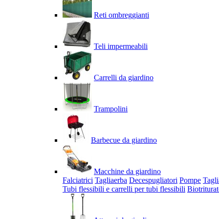
Reti ombreggianti
Teli impermeabili
Carrelli da giardino
Trampolini
Barbecue da giardino
Macchine da giardino
Falciatrici
Tagliaerba
Decespugliatori
Pompe
Tagli
Tubi flessibili e carrelli per tubi flessibili
Biotriturat