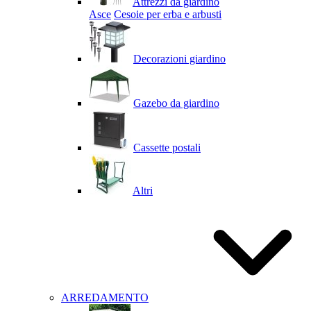
Attrezzi da giardino
Asce
Cesoie per erba e arbusti
Decorazioni giardino
Gazebo da giardino
Cassette postali
Altri
ARREDAMENTO