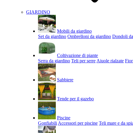
GIARDINO
Mobili da giardino
Set da giardino
Ombrelloni da giardino
Dondoli da
Coltivazione di piante
Serra da giardino
Teli per serre
Aiuole rialzate
Fior
Sabbiere
Tende per il gazebo
Piscine
Gonfiabili
Accessori per piscine
Teli mare e da spi