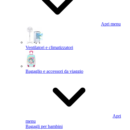
Apri menu
Ventilatori e climatizzatori
Bagaglio e accessori da viaggio
Apri
menu
Bagagli per bambini