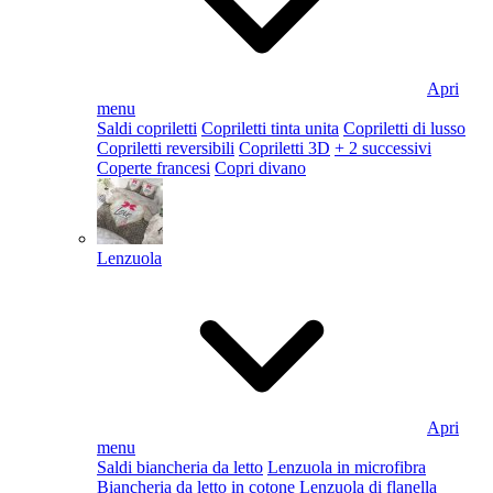
Apri
menu
Saldi copriletti
Copriletti tinta unita
Copriletti di lusso
Copriletti reversibili
Copriletti 3D
+ 2 successivi
Coperte francesi
Copri divano
Lenzuola
Apri
menu
Saldi biancheria da letto
Lenzuola in microfibra
Biancheria da letto in cotone
Lenzuola di flanella