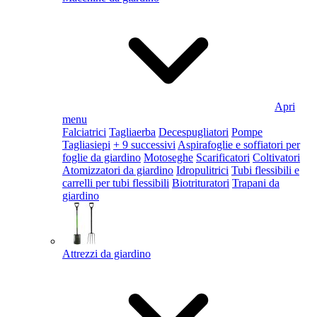
Apri
menu
Falciatrici
Tagliaerba
Decespugliatori
Pompe
Tagliasiepi
+ 9 successivi
Aspirafoglie e soffiatori per
foglie da giardino
Motoseghe
Scarificatori
Coltivatori
Atomizzatori da giardino
Idropulitrici
Tubi flessibili e
carrelli per tubi flessibili
Biotrituratori
Trapani da
giardino
Attrezzi da giardino