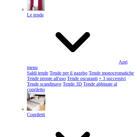
Le tende
Apri
menu
Saldi tende
Tende per il gazebo
Tende monocromatiche
Tende pronte all'uso
Tende oscuranti
+ 3 successivi
Tende scandinave
Tende 3D
Tende abbinate al
copriletto
Copriletti