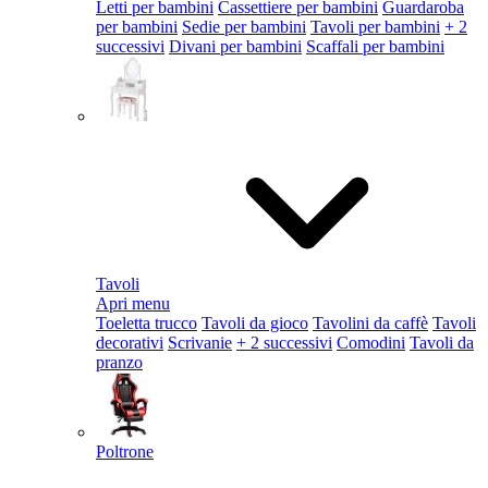
Letti per bambini
Cassettiere per bambini
Guardaroba
per bambini
Sedie per bambini
Tavoli per bambini
+ 2
successivi
Divani per bambini
Scaffali per bambini
Tavoli
Apri menu
Toeletta trucco
Tavoli da gioco
Tavolini da caffè
Tavoli
decorativi
Scrivanie
+ 2 successivi
Comodini
Tavoli da
pranzo
Poltrone