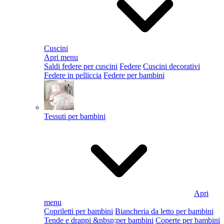
Cuscini
Apri menu
Saldi federe per cuscini
Federe
Cuscini decorativi
Federe in pelliccia
Federe per bambini
Tessuti per bambini
Apri
menu
Copriletti per bambini
Biancheria da letto per bambini
Tende e drappi &nbsp;per bambini
Coperte per bambini