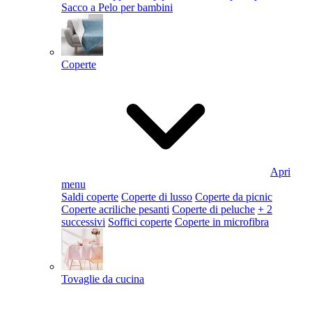
Sacco a Pelo per bambini
Coperte
Apri
menu
Saldi coperte
Coperte di lusso
Coperte da picnic
Coperte acriliche pesanti
Coperte di peluche
+ 2
successivi
Soffici coperte
Coperte in microfibra
Tovaglie da cucina