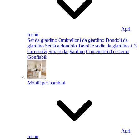
Apri
menu
Set da giardino
Ombrelloni da giardino
Dondoli da
giardino
Sedia a dondolo
Tavoli e sedie da giardino
+ 3
successivi
Sdraio da giardino
Contenitori da esterno
Gonfiabili
Mobili per bambini
Apri
menu