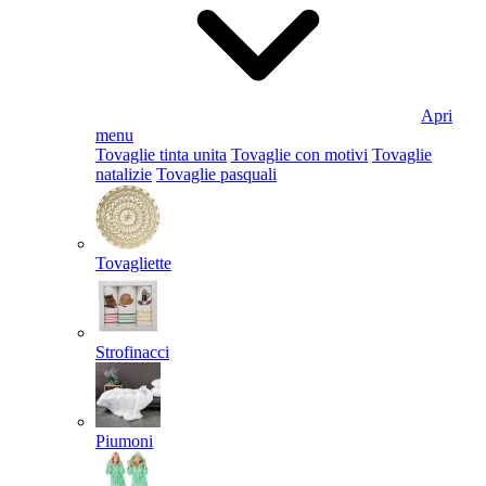
Apri
menu
Tovaglie tinta unita
Tovaglie con motivi
Tovaglie
natalizie
Tovaglie pasquali
Tovagliette
Strofinacci
Piumoni