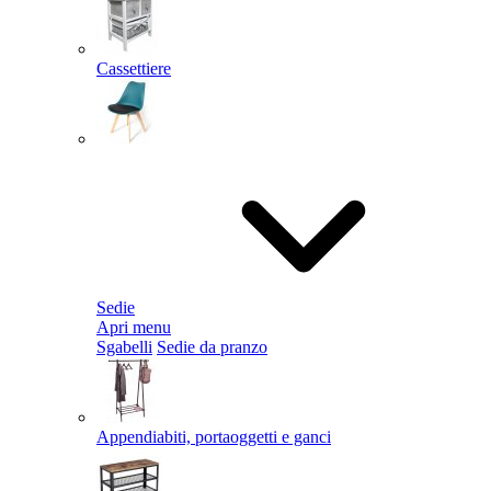
Cassettiere
Sedie
Apri menu
Sgabelli
Sedie da pranzo
Appendiabiti, portaoggetti e ganci