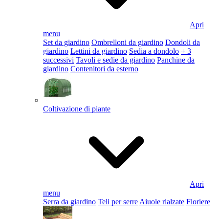
Apri
menu
Set da giardino
Ombrelloni da giardino
Dondoli da
giardino
Lettini da giardino
Sedia a dondolo
+ 3
successivi
Tavoli e sedie da giardino
Panchine da
giardino
Contenitori da esterno
Coltivazione di piante
Apri
menu
Serra da giardino
Teli per serre
Aiuole rialzate
Fioriere