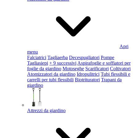
Apri
menu
Falciatrici
Tagliaerba
Decespugliatori
Pompe
Tagliasiepi
+ 9 successivi
Aspirafoglie e soffiatori per
foglie da giardino
Motoseghe
Scarificatori
Coltivatori
Atomizzatori da giardino
Idropulitrici
Tubi flessibili e
carrelli per tubi flessibili
Biotrituratori
Trapani da
giardino
Attrezzi da giardino