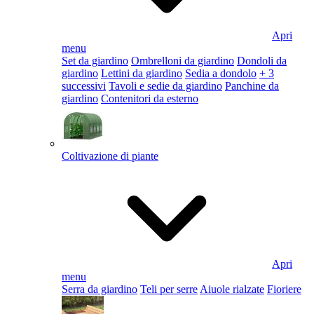
Apri
menu
Set da giardino
Ombrelloni da giardino
Dondoli da
giardino
Lettini da giardino
Sedia a dondolo
+ 3
successivi
Tavoli e sedie da giardino
Panchine da
giardino
Contenitori da esterno
Coltivazione di piante
Apri
menu
Serra da giardino
Teli per serre
Aiuole rialzate
Fioriere