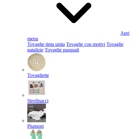
Apri
menu
Tovaglie tinta unita
Tovaglie con motivi
Tovaglie
natalizie
Tovaglie pasquali
Tovagliette
Strofinacci
Piumoni