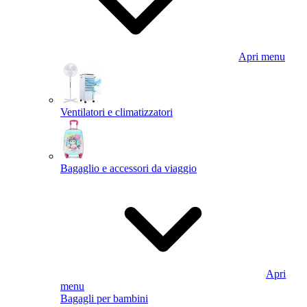
Apri menu
Ventilatori e climatizzatori
Bagaglio e accessori da viaggio
Apri
menu
Bagagli per bambini