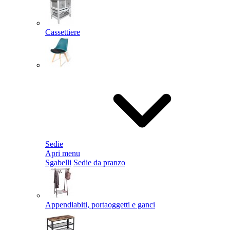
Cassettiere
Sedie
Apri menu
Sgabelli
Sedie da pranzo
Appendiabiti, portaoggetti e ganci