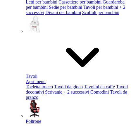
Letti per bambini
Cassettiere per bambini
Guardaroba
per bambini
Sedie per bambini
Tavoli per bambini
+ 2
successivi
Divani per bambini
Scaffali per bambini
Tavoli
Apri menu
Toeletta trucco
Tavoli da gioco
Tavolini da caffè
Tavoli
decorativi
Scrivanie
+ 2 successivi
Comodini
Tavoli da
pranzo
Poltrone