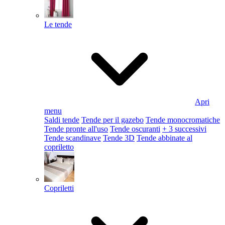
Le tende
Apri
menu
Saldi tende
Tende per il gazebo
Tende monocromatiche
Tende pronte all'uso
Tende oscuranti
+ 3 successivi
Tende scandinave
Tende 3D
Tende abbinate al
copriletto
Copriletti