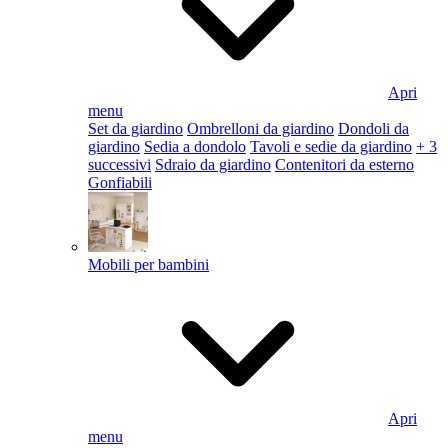
Apri
menu
Set da giardino
Ombrelloni da giardino
Dondoli da
giardino
Sedia a dondolo
Tavoli e sedie da giardino
+ 3
successivi
Sdraio da giardino
Contenitori da esterno
Gonfiabili
Mobili per bambini
Apri
menu