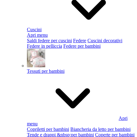
Cuscini
Apri menu
Saldi federe per cuscini
Federe
Cuscini decorativi
Federe in pelliccia
Federe per bambini
Tessuti per bambini
Apri
menu
Copriletti per bambini
Biancheria da letto per bambini
Tende e drappi &nbsp;per bambini
Coperte per bambini