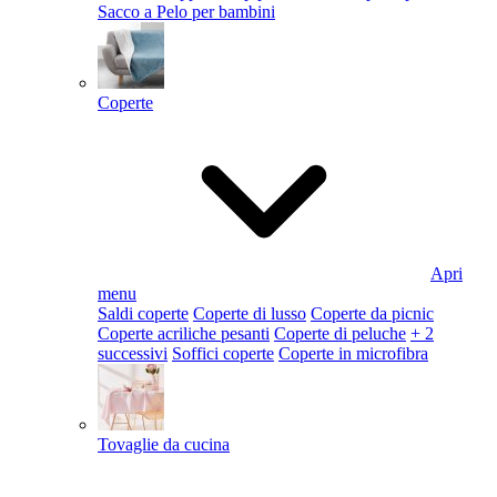
Sacco a Pelo per bambini
Coperte
Apri
menu
Saldi coperte
Coperte di lusso
Coperte da picnic
Coperte acriliche pesanti
Coperte di peluche
+ 2
successivi
Soffici coperte
Coperte in microfibra
Tovaglie da cucina