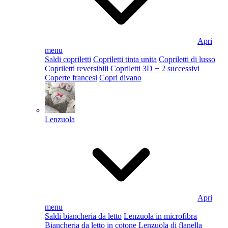
Apri
menu
Saldi copriletti
Copriletti tinta unita
Copriletti di lusso
Copriletti reversibili
Copriletti 3D
+ 2 successivi
Coperte francesi
Copri divano
Lenzuola
Apri
menu
Saldi biancheria da letto
Lenzuola in microfibra
Biancheria da letto in cotone
Lenzuola di flanella