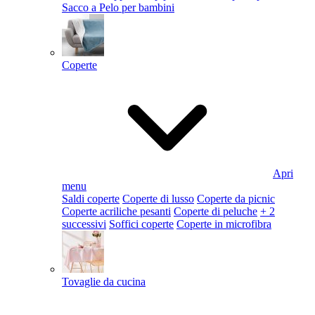
Sacco a Pelo per bambini
Coperte
Apri
menu
Saldi coperte
Coperte di lusso
Coperte da picnic
Coperte acriliche pesanti
Coperte di peluche
+ 2
successivi
Soffici coperte
Coperte in microfibra
Tovaglie da cucina