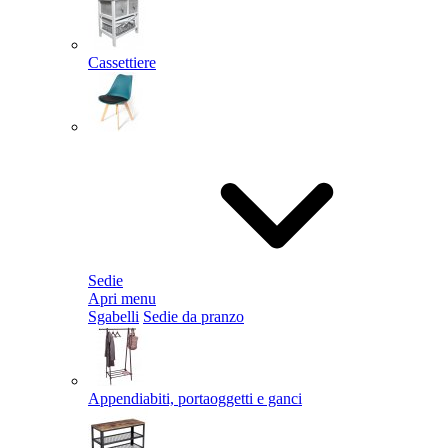
Cassettiere
Sedie
Apri menu
Sgabelli
Sedie da pranzo
Appendiabiti, portaoggetti e ganci