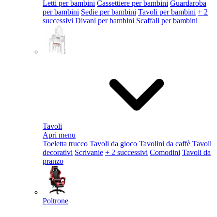
Letti per bambini
Cassettiere per bambini
Guardaroba
per bambini
Sedie per bambini
Tavoli per bambini
+ 2
successivi
Divani per bambini
Scaffali per bambini
Tavoli
Apri menu
Toeletta trucco
Tavoli da gioco
Tavolini da caffè
Tavoli
decorativi
Scrivanie
+ 2 successivi
Comodini
Tavoli da
pranzo
Poltrone