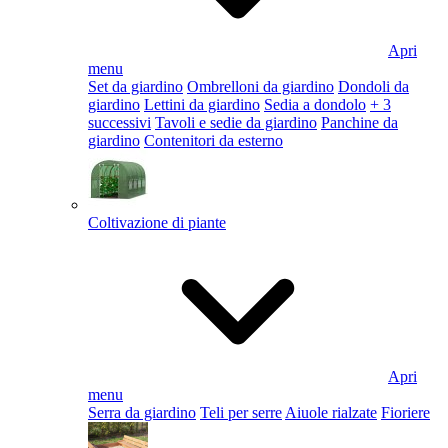
Apri
menu
Set da giardino
Ombrelloni da giardino
Dondoli da
giardino
Lettini da giardino
Sedia a dondolo
+ 3
successivi
Tavoli e sedie da giardino
Panchine da
giardino
Contenitori da esterno
Coltivazione di piante
Apri
menu
Serra da giardino
Teli per serre
Aiuole rialzate
Fioriere