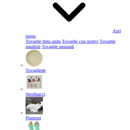
Apri
menu
Tovaglie tinta unita
Tovaglie con motivi
Tovaglie
natalizie
Tovaglie pasquali
Tovagliette
Strofinacci
Piumoni