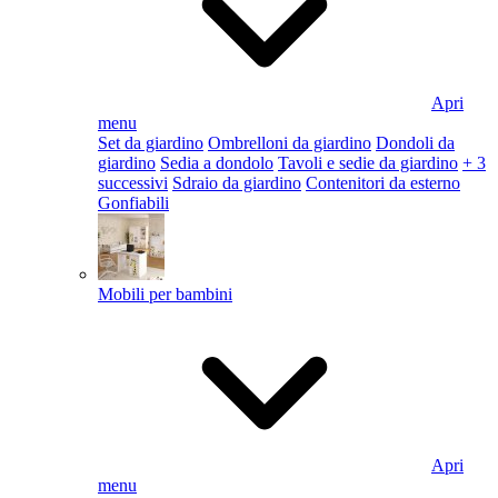
Apri
menu
Set da giardino
Ombrelloni da giardino
Dondoli da
giardino
Sedia a dondolo
Tavoli e sedie da giardino
+ 3
successivi
Sdraio da giardino
Contenitori da esterno
Gonfiabili
Mobili per bambini
Apri
menu