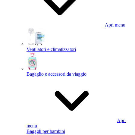
Apri menu
Ventilatori e climatizzatori
Bagaglio e accessori da viaggio
Apri
menu
Bagagli per bambini