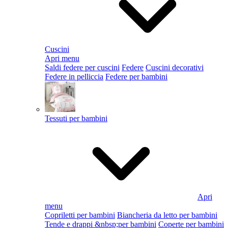
Cuscini
Apri menu
Saldi federe per cuscini
Federe
Cuscini decorativi
Federe in pelliccia
Federe per bambini
Tessuti per bambini
Apri
menu
Copriletti per bambini
Biancheria da letto per bambini
Tende e drappi &nbsp;per bambini
Coperte per bambini