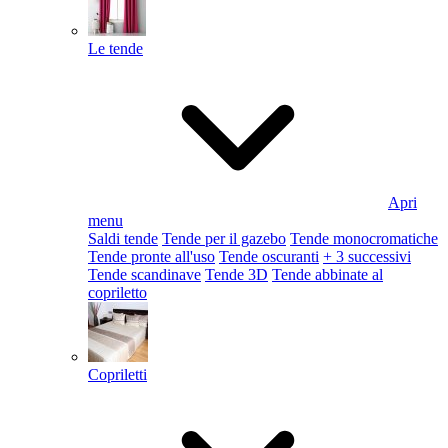
Le tende
Apri
menu
Saldi tende
Tende per il gazebo
Tende monocromatiche
Tende pronte all'uso
Tende oscuranti
+ 3 successivi
Tende scandinave
Tende 3D
Tende abbinate al
copriletto
Copriletti