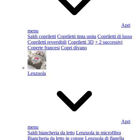
Apri
menu
Saldi copriletti
Copriletti tinta unita
Copriletti di lusso
Copriletti reversibili
Copriletti 3D
+ 2 successivi
Coperte francesi
Copri divano
Lenzuola
Apri
menu
Saldi biancheria da letto
Lenzuola in microfibra
Biancheria da letto in cotone
Lenzuola di flanella