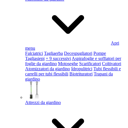
Apri
menu
Falciatrici
Tagliaerba
Decespugliatori
Pompe
Tagliasiepi
+ 9 successivi
Aspirafoglie e soffiatori per
foglie da giardino
Motoseghe
Scarificatori
Coltivatori
Atomizzatori da giardino
Idropulitrici
Tubi flessibili e
carrelli per tubi flessibili
Biotrituratori
Trapani da
giardino
Attrezzi da giardino