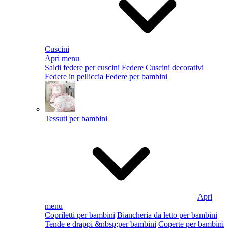
Cuscini
Apri menu
Saldi federe per cuscini
Federe
Cuscini decorativi
Federe in pelliccia
Federe per bambini
Tessuti per bambini
Apri
menu
Copriletti per bambini
Biancheria da letto per bambini
Tende e drappi &nbsp;per bambini
Coperte per bambini