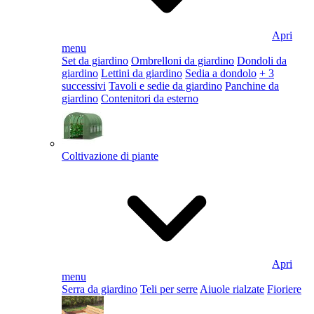
Apri
menu
Set da giardino
Ombrelloni da giardino
Dondoli da
giardino
Lettini da giardino
Sedia a dondolo
+ 3
successivi
Tavoli e sedie da giardino
Panchine da
giardino
Contenitori da esterno
Coltivazione di piante
Apri
menu
Serra da giardino
Teli per serre
Aiuole rialzate
Fioriere