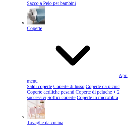
Sacco a Pelo per bambini
Coperte
Apri
menu
Saldi coperte
Coperte di lusso
Coperte da picnic
Coperte acriliche pesanti
Coperte di peluche
+ 2
successivi
Soffici coperte
Coperte in microfibra
Tovaglie da cucina