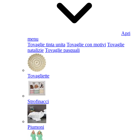
Apri
menu
Tovaglie tinta unita
Tovaglie con motivi
Tovaglie
natalizie
Tovaglie pasquali
Tovagliette
Strofinacci
Piumoni