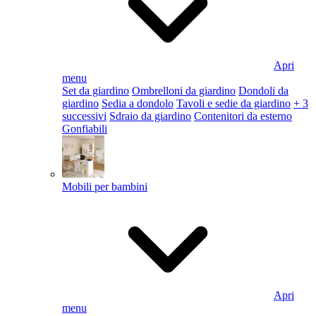
Apri
menu
Set da giardino
Ombrelloni da giardino
Dondoli da
giardino
Sedia a dondolo
Tavoli e sedie da giardino
+ 3
successivi
Sdraio da giardino
Contenitori da esterno
Gonfiabili
Mobili per bambini
Apri
menu