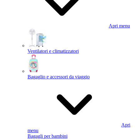
Apri menu
Ventilatori e climatizzatori
Bagaglio e accessori da viaggio
Apri
menu
Bagagli per bambini