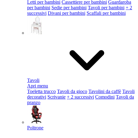
Letti per bambini
Cassettiere per bambini
Guardaroba
per bambini
Sedie per bambini
Tavoli per bambini
+ 2
successivi
Divani per bambini
Scaffali per bambini
Tavoli
Apri menu
Toeletta trucco
Tavoli da gioco
Tavolini da caffè
Tavoli
decorativi
Scrivanie
+ 2 successivi
Comodini
Tavoli da
pranzo
Poltrone