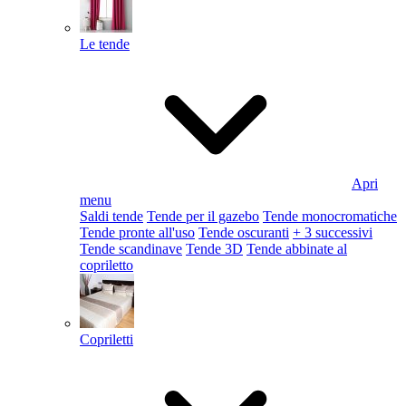
Le tende
Apri
menu
Saldi tende
Tende per il gazebo
Tende monocromatiche
Tende pronte all'uso
Tende oscuranti
+ 3 successivi
Tende scandinave
Tende 3D
Tende abbinate al
copriletto
Copriletti