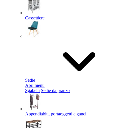
Cassettiere
Sedie
Apri menu
Sgabelli
Sedie da pranzo
Appendiabiti, portaoggetti e ganci