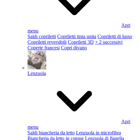
Apri
menu
Saldi copriletti
Copriletti tinta unita
Copriletti di lusso
Copriletti reversibili
Copriletti 3D
+ 2 successivi
Coperte francesi
Copri divano
Lenzuola
Apri
menu
Saldi biancheria da letto
Lenzuola in microfibra
Biancheria da letto in cotone
Lenzuola di flanella