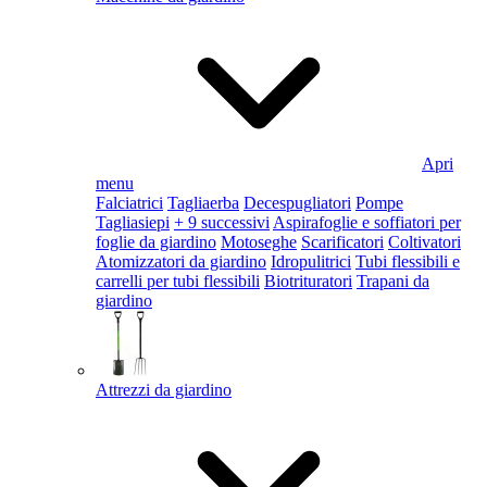
Apri
menu
Falciatrici
Tagliaerba
Decespugliatori
Pompe
Tagliasiepi
+ 9 successivi
Aspirafoglie e soffiatori per
foglie da giardino
Motoseghe
Scarificatori
Coltivatori
Atomizzatori da giardino
Idropulitrici
Tubi flessibili e
carrelli per tubi flessibili
Biotrituratori
Trapani da
giardino
Attrezzi da giardino