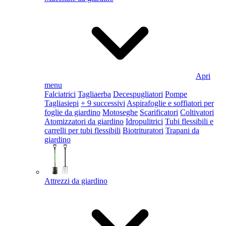
Apri
menu
Falciatrici
Tagliaerba
Decespugliatori
Pompe
Tagliasiepi
+ 9 successivi
Aspirafoglie e soffiatori per
foglie da giardino
Motoseghe
Scarificatori
Coltivatori
Atomizzatori da giardino
Idropulitrici
Tubi flessibili e
carrelli per tubi flessibili
Biotrituratori
Trapani da
giardino
Attrezzi da giardino