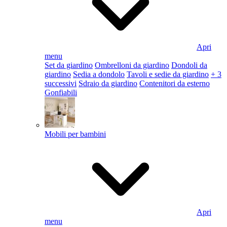
Apri
menu
Set da giardino
Ombrelloni da giardino
Dondoli da
giardino
Sedia a dondolo
Tavoli e sedie da giardino
+ 3
successivi
Sdraio da giardino
Contenitori da esterno
Gonfiabili
Mobili per bambini
Apri
menu