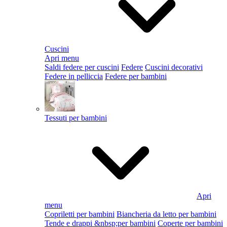
Cuscini
Apri menu
Saldi federe per cuscini
Federe
Cuscini decorativi
Federe in pelliccia
Federe per bambini
Tessuti per bambini
Apri
menu
Copriletti per bambini
Biancheria da letto per bambini
Tende e drappi &nbsp;per bambini
Coperte per bambini