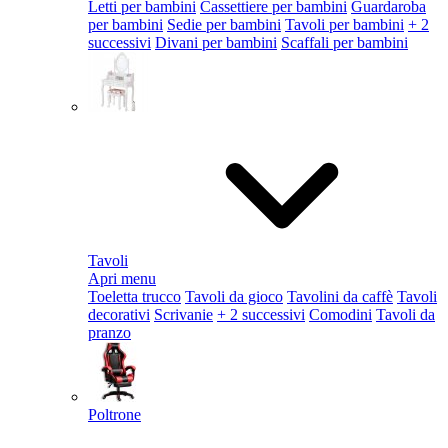
Letti per bambini
Cassettiere per bambini
Guardaroba
per bambini
Sedie per bambini
Tavoli per bambini
+ 2
successivi
Divani per bambini
Scaffali per bambini
Tavoli
Apri menu
Toeletta trucco
Tavoli da gioco
Tavolini da caffè
Tavoli
decorativi
Scrivanie
+ 2 successivi
Comodini
Tavoli da
pranzo
Poltrone