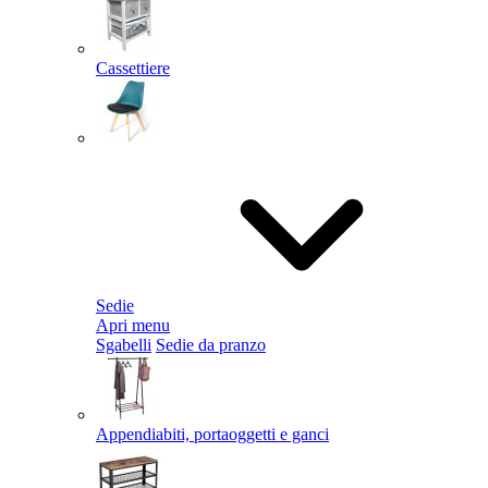
Cassettiere
Sedie
Apri menu
Sgabelli
Sedie da pranzo
Appendiabiti, portaoggetti e ganci