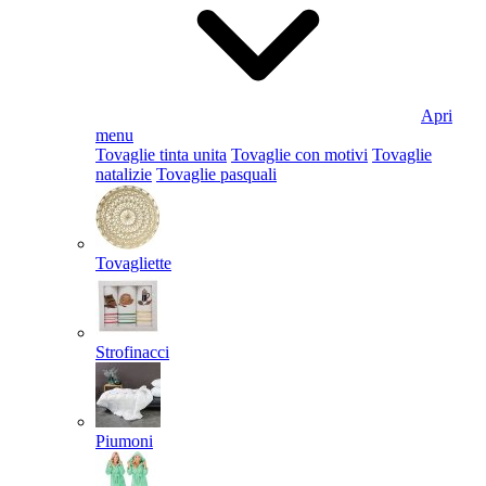
Apri
menu
Tovaglie tinta unita
Tovaglie con motivi
Tovaglie
natalizie
Tovaglie pasquali
Tovagliette
Strofinacci
Piumoni