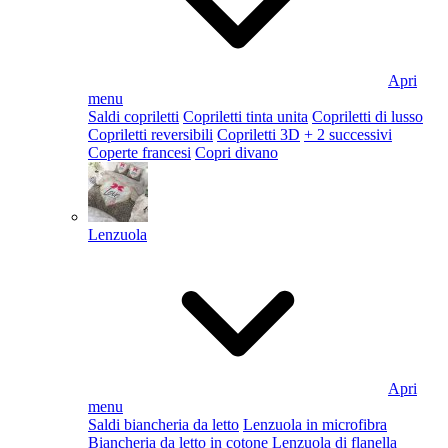
Apri
menu
Saldi copriletti
Copriletti tinta unita
Copriletti di lusso
Copriletti reversibili
Copriletti 3D
+ 2 successivi
Coperte francesi
Copri divano
Lenzuola
Apri
menu
Saldi biancheria da letto
Lenzuola in microfibra
Biancheria da letto in cotone
Lenzuola di flanella