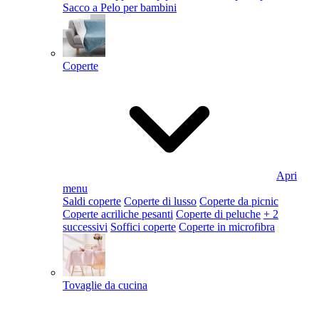
Sacco a Pelo per bambini
Coperte
Apri
menu
Saldi coperte
Coperte di lusso
Coperte da picnic
Coperte acriliche pesanti
Coperte di peluche
+ 2
successivi
Soffici coperte
Coperte in microfibra
Tovaglie da cucina