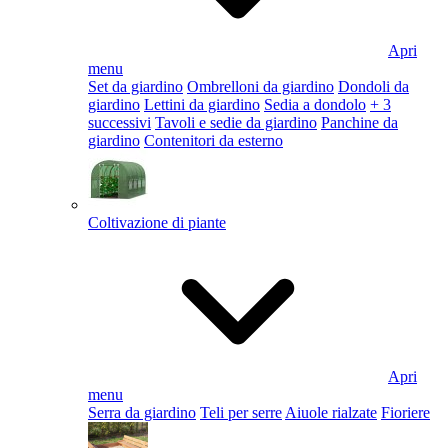
Apri
menu
Set da giardino
Ombrelloni da giardino
Dondoli da
giardino
Lettini da giardino
Sedia a dondolo
+ 3
successivi
Tavoli e sedie da giardino
Panchine da
giardino
Contenitori da esterno
Coltivazione di piante
Apri
menu
Serra da giardino
Teli per serre
Aiuole rialzate
Fioriere