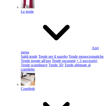
Le tende
Apri
menu
Saldi tende
Tende per il gazebo
Tende monocromatiche
Tende pronte all'uso
Tende oscuranti
+ 3 successivi
Tende scandinave
Tende 3D
Tende abbinate al
copriletto
Copriletti