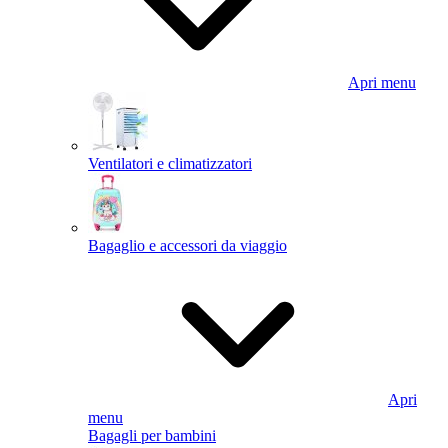
Apri menu
Ventilatori e climatizzatori
Bagaglio e accessori da viaggio
Apri
menu
Bagagli per bambini