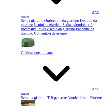
Apri
menu
Set da giardino
Ombrelloni da giardino
Dondoli da
giardino
Lettini da giardino
Sedia a dondolo
+ 3
successivi
Tavoli e sedie da giardino
Panchine da
giardino
Contenitori da esterno
Coltivazione di piante
Apri
menu
Serra da giardino
Teli per serre
Aiuole rialzate
Fioriere