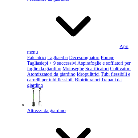
Apri
menu
Falciatrici
Tagliaerba
Decespugliatori
Pompe
Tagliasiepi
+ 9 successivi
Aspirafoglie e soffiatori per
foglie da giardino
Motoseghe
Scarificatori
Coltivatori
Atomizzatori da giardino
Idropulitrici
Tubi flessibili e
carrelli per tubi flessibili
Biotrituratori
Trapani da
giardino
Attrezzi da giardino