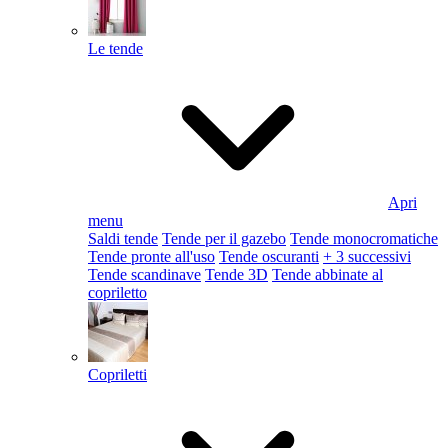
Le tende
Apri
menu
Saldi tende
Tende per il gazebo
Tende monocromatiche
Tende pronte all'uso
Tende oscuranti
+ 3 successivi
Tende scandinave
Tende 3D
Tende abbinate al
copriletto
Copriletti