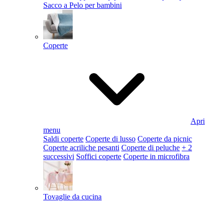
Sacco a Pelo per bambini
Coperte
Apri
menu
Saldi coperte
Coperte di lusso
Coperte da picnic
Coperte acriliche pesanti
Coperte di peluche
+ 2
successivi
Soffici coperte
Coperte in microfibra
Tovaglie da cucina