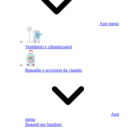
Apri menu
Ventilatori e climatizzatori
Bagaglio e accessori da viaggio
Apri
menu
Bagagli per bambini