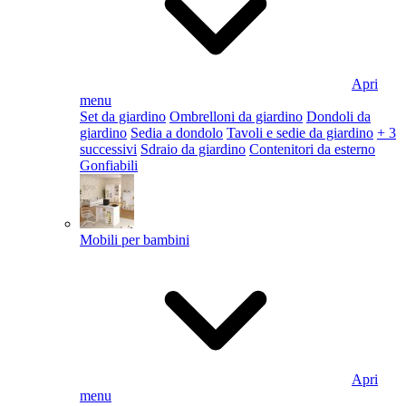
Apri
menu
Set da giardino
Ombrelloni da giardino
Dondoli da
giardino
Sedia a dondolo
Tavoli e sedie da giardino
+ 3
successivi
Sdraio da giardino
Contenitori da esterno
Gonfiabili
Mobili per bambini
Apri
menu