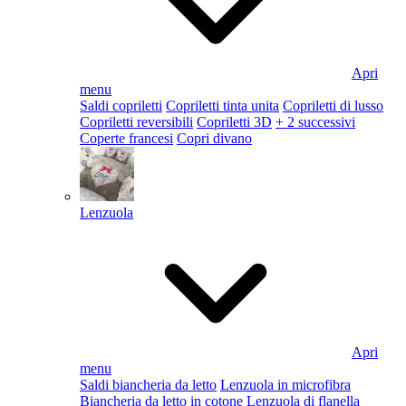
Apri
menu
Saldi copriletti
Copriletti tinta unita
Copriletti di lusso
Copriletti reversibili
Copriletti 3D
+ 2 successivi
Coperte francesi
Copri divano
Lenzuola
Apri
menu
Saldi biancheria da letto
Lenzuola in microfibra
Biancheria da letto in cotone
Lenzuola di flanella