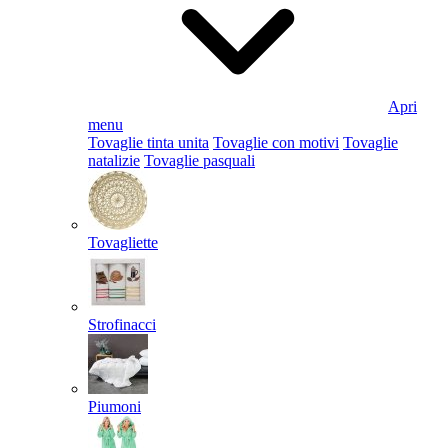
Apri
menu
Tovaglie tinta unita
Tovaglie con motivi
Tovaglie
natalizie
Tovaglie pasquali
Tovagliette
Strofinacci
Piumoni