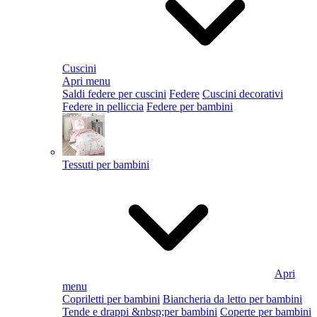
Cuscini
Apri menu
Saldi federe per cuscini
Federe
Cuscini decorativi
Federe in pelliccia
Federe per bambini
Tessuti per bambini
Apri
menu
Copriletti per bambini
Biancheria da letto per bambini
Tende e drappi &nbsp;per bambini
Coperte per bambini