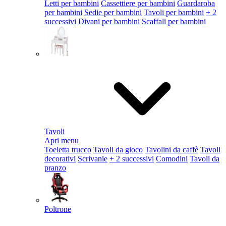
Letti per bambini
Cassettiere per bambini
Guardaroba
per bambini
Sedie per bambini
Tavoli per bambini
+ 2
successivi
Divani per bambini
Scaffali per bambini
Tavoli
Apri menu
Toeletta trucco
Tavoli da gioco
Tavolini da caffè
Tavoli
decorativi
Scrivanie
+ 2 successivi
Comodini
Tavoli da
pranzo
Poltrone