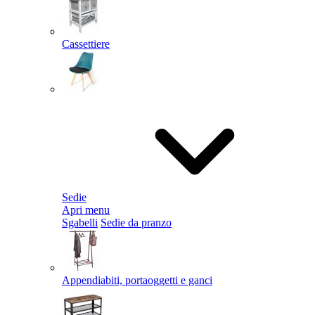
Cassettiere
Sedie
Apri menu
Sgabelli
Sedie da pranzo
Appendiabiti, portaoggetti e ganci